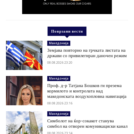
Поврзани вести
Македонија
Земјава повторно на грчката листата на
држави со привилегиран даночен режим
08.08.2026 23:20
Македонија
Проф. д-р Татјана Бошков ги презема
кормилото и контролата над
македонската воздухопловна навигација
08.08.2026 23:16
Македонија
Симболот на ќор-сокакот станува
симбол на отворен комуникациски канал
08.08.2026 23:14