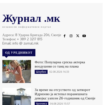
Журнал .мк
независен информативен портал
Адреса: 8 Ударна Бригада 20б, Скопје
Телефон: + 389 2 3217 815
Email: info @ zurnal.mk
ОД УРЕДНИКОТ
Фото: Популарна српска актерка
воодушеви со танц на плажа
02.08.2026 16:33
Шоубиз
За време на отсуството од затворот
Идризово ја истепал поранешната
девојка: уапсен 26-годишник од Скопје
06.08.2026 15:57
Хроника