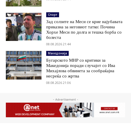
Спорт
Зад солзите на Меси се крие најубавата
приказна за неговиот татко: Почина
Хорхе Меси по долга и тешка борба со
болеста
08.08.2026 21:44
Македонија
Бугарското МНР со критики за
Македонија поради случајот со Ива
Михајлова обвинета за сообраќајна
несреќа со жртва
08.08.2026 21:06
- Advertisement -