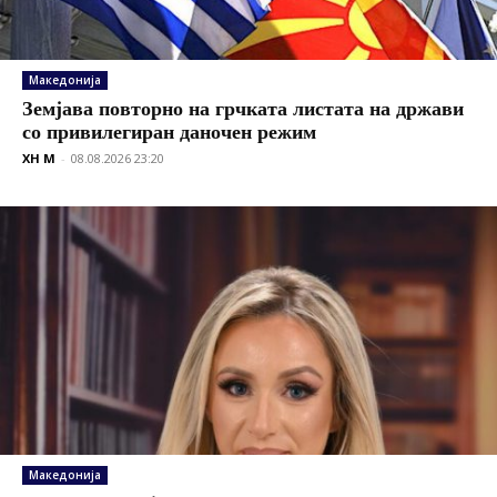
Македонија
Земјава повторно на грчката листата на држави
со привилегиран даночен режим
XH M
-
08.08.2026 23:20
Македонија