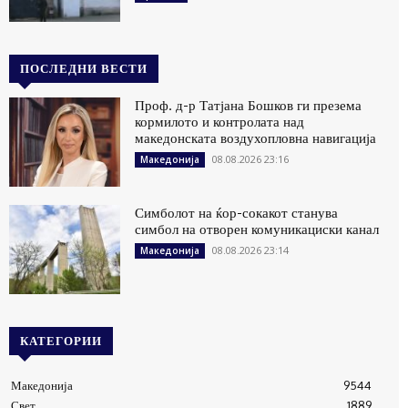
ПОСЛЕДНИ ВЕСТИ
Проф. д-р Татјана Бошков ги презема
кормилото и контролата над
македонската воздухопловна навигација
08.08.2026 23:16
Македонија
Симболот на ќор-сокакот станува
симбол на отворен комуникациски канал
08.08.2026 23:14
Македонија
КАТЕГОРИИ
Македонија
9544
Свет
1889