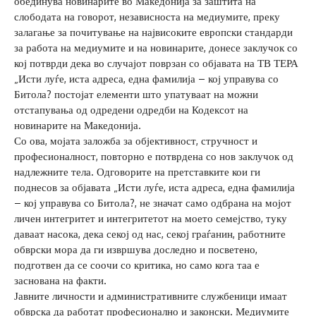
обединува новинарите во Македонија за заштита на
слободата на говорот, независноста на медиумите, преку
залагање за почитување на највисоките европски стандарди
за работа на медиумите и на новинарите, донесе заклучок со
кој потврди дека во случајот поврзан со објавата на ТВ ТЕРА
„Исти луѓе, иста адреса, една фамилија – кој управува со
Битола? постојат елементи што упатуваат на можни
отстапувања од одредени одредби на Кодексот на
новинарите на Македонија.
Со ова, мојата заложба за објективност, стручност и
професионалност, повторно е потврдена со нов заклучок од
надлежните тела. Одговорите на претставките кои ги
поднесов за објавата „Исти луѓе, иста адреса, една фамилија
– кој управува со Битола?, не значат само одбрана на мојот
личен интегритет и интегритетот на моето семејство, туку
даваат насока, дека секој од нас, секој граѓанин, работните
обврски мора да ги извршува доследно и посветено,
подготвен да се соочи со критика, но само кога таа е
заснована на факти.
Јавните личности и административните службеници имаат
обврска да работат професионално и законски. Медиумите