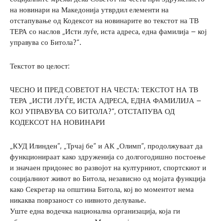
на новинари на Македонија утврдил елементи на
отстапување од Кодексот на новинарите во текстот на ТВ
ТЕРА со наслов „Исти луѓе, иста адреса, една фамилија – кој
управува со Битола?“.
Текстот во целост:
ЧЕСНО И ПРЕД СОВЕТОТ НА ЧЕСТА: ТЕКСТОТ НА ТВ
ТЕРА „ИСТИ ЛУЃЕ, ИСТА АДРЕСА, ЕДНА ФАМИЛИЈА –
КОЈ УПРАВУВА СО БИТОЛА?“, ОТСТАПУВА ОД
КОДЕКСОТ НА НОВИНАРИ
„КУД Илинден“, „Трчај бе“ и АК „Олимп“, продолжуваат да
функционираат како здруженија со долгогодишно постоење
и значаен придонес во развојот на културниот, спортскиот и
социјалниот живот во Битола, независно од мојата функција
како Секретар на општина Битола, кој во моментот нема
никаква поврзаност со нивното делување.
Уште една водечка национална организација, која ги