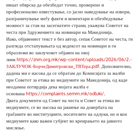
имаат обврска да обезбедат точно, проверено и
професионално известување, со јасно наведување на извори,
разграничување меѓу факти и коментари и обезбедување
можност за став на засегнатите страни, укажува Советот на
честа при Здружението на новинари на Македонија.
Иако, објавениот текст е без автор, сепак Советот на честа, ги
разгледа отстапувањата од кодексот на новинари и ги
образложи во заклучокот објавен на овој
линк
https://znm.org.mk/wp-content/uploads/2026/06/2.-
ЗАКЛУЧОК-БорчеДимитровски_ТВТера.pdf
. Дополнително,
дадена ми е насока да се обратам до Комисијата за жалби
при Советот за етика во медиумите на Македонија, од каде
неодамна потврдија дека мојата жалба е
основана
https://complaints.semm.mk/odluki/
.
Двата документи од Совет на честа и Совет за етика во
медиумите, се во насока на јакнење на довербата на
граѓаните во институциите, носителите на одлуки, но и кон
медиумите како важен субјект во креирањето на јавното
мислење.