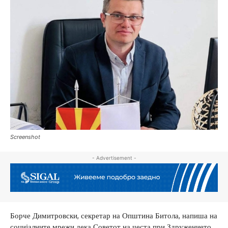
Screenshot
- Advertisement -
Борче Димитровски, секретар на Општина Битола, напиша на
социјалните мрежи дека Советот на честа при Здружението