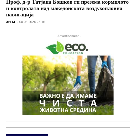
Проф. д-р Татјана Бошков ги презема кормилото
и контролата над македонската воздухопловна
навигација
XH M
-
08.08.2026 23:16
- Advertisement -