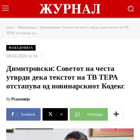
дома
Македонија
Димитровски: Советот на честа утврди дека текстот на ТВ
ТЕРА отстапува од...
МАКЕДОНИЈА
08.06.2026 16:36
Димитровски: Советот на честа
утврди дека текстот на ТВ ТЕРА
отстапува од новинарскиот Кодекс
By
Редакција
Facebook
X
WhatsApp