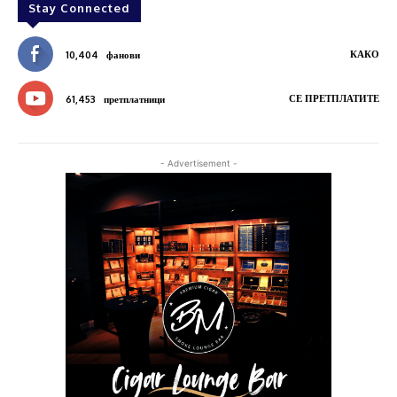
Stay Connected
КАКО
10,404
фанови
СЕ ПРЕТПЛАТИТЕ
61,453
претплатници
- Advertisement -