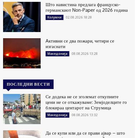
Што навистина предлага француско-
германскиот Non-Paper од 2026 година
02.08.2026 18:28
Колумни
Aктивни се два пожари, четири се
изгаснати
08.08.2026 13:28
Македонија
ПОСЛЕДНИ ВЕСТИ
Се додека не се зголемат откупните
цени не се откажуваме: Земјоделците го
блокираа центарот на Струмица
08.08.2026 13:32
Македонија
Да се купи или да се прави ајвар – што