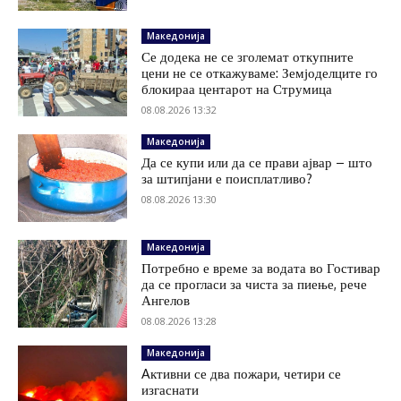
Македонија
Се додека не се зголемат откупните
цени не се откажуваме: Земјоделците го
блокираа центарот на Струмица
08.08.2026 13:32
Македонија
Да се купи или да се прави ајвар – што
за штипјани е поисплатливо?
08.08.2026 13:30
Македонија
Потребно е време за водата во Гостивар
да се прогласи за чиста за пиење, рече
Ангелов
08.08.2026 13:28
Македонија
Aктивни се два пожари, четири се
изгаснати