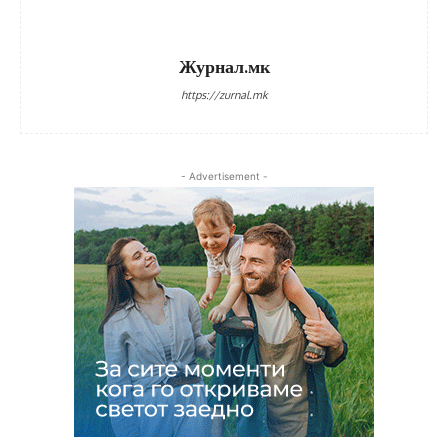
Журнал.мк
https://zurnal.mk
- Advertisement -