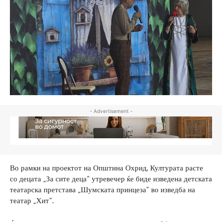
- Advertisement -
Во рамки на проектот на Општина Охрид, Културата расте
со децата „За сите деца“ утревечер ќе биде изведена детската
театарска претстава „Шумската принцеза” во изведба на
театар „Хит“.