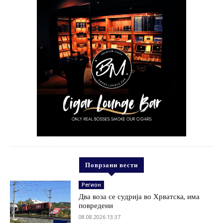
Поврзани вести
Регион
Два воза се судрија во Хрватска, има
повредени
08.08.2026 13:37