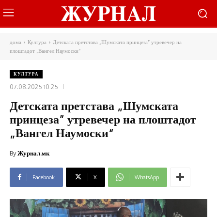
дома
Култура
Детската претстава „Шумската принцеза” утревечер на
плоштадот „Вангел Наумоски“
КУЛТУРА
07.08.2025 10:25
Детската претстава „Шумската
принцеза” утревечер на плоштадот
„Вангел Наумоски“
By
Журнал.мк
Facebook
X
WhatsApp