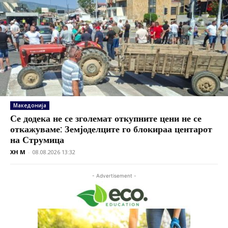
Македонија
Се додека не се зголемат откупните цени не се
откажуваме: Земјоделците го блокираа центарот
на Струмица
XH M
-
08.08.2026 13:32
- Advertisement -