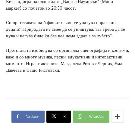
Ќе се одигра на плоштадот „Вангел Наумоски“ (Мини
маркет) со почеток во 20:30 часот.
Со претставата на бајковит начин се упатува порака до
децата: „Природата не смее да се уништува, таа треба да се
чува и негува бидејќи без неа нема здравје за луѓето“.
Претставата изобилува со оргинална сценографија и костими,
како и со многу музика, песни, едукативни и интерактивни
моменти. Играат актерите: Магдалена Ризова-Черних, Ема
Давчева и Сашо Ристовски.
Facebook
X
WhatsApp