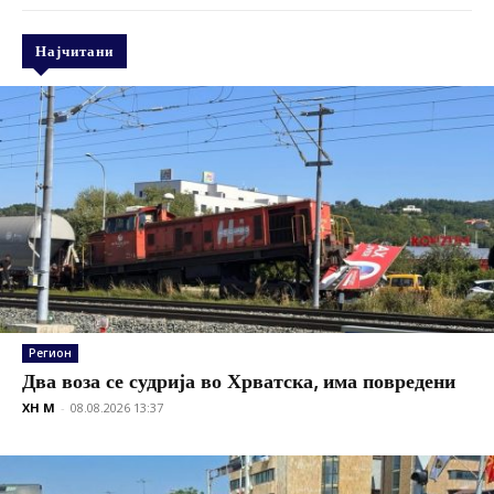
Најчитани
Регион
Два воза се судрија во Хрватска, има повредени
XH M
-
08.08.2026 13:37