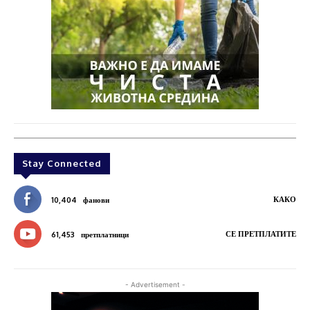
Stay Connected
КАКО
10,404
фанови
СЕ ПРЕТПЛАТИТЕ
61,453
претплатници
- Advertisement -