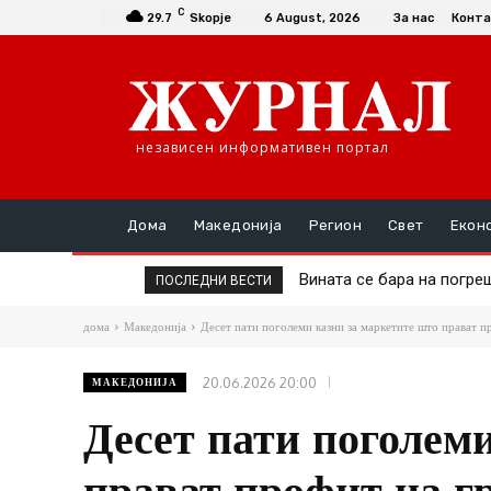
C
29.7
Skopje
6 August, 2026
За нас
Конта
независен информативен портал
Дома
Македонија
Регион
Свет
Екон
Вината се бара на погрешно
Дел од онколошката тера
ПОСЛЕДНИ ВЕСТИ
дома
Македонија
Десет пати поголеми казни за маркетите што прават пр
20.06.2026 20:00
МАКЕДОНИЈА
Десет пати поголем
прават профит на гр