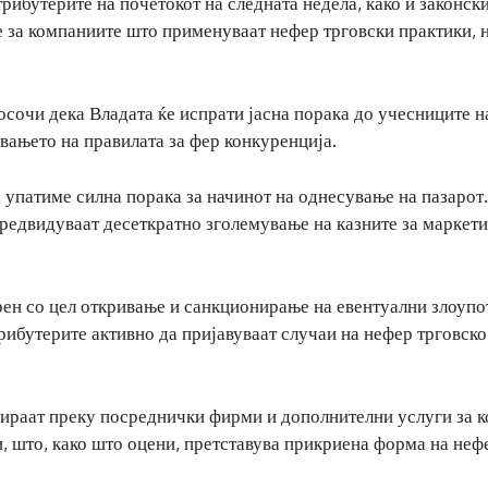
рибутерите на почетокот на следната недела, како и законск
е за компаниите што применуваат нефер трговски практики, 
сочи дека Владата ќе испрати јасна порака до учесниците н
вањето на правилата за фер конкуренција.
 упатиме силна порака за начинот на однесување на пазарот.
предвидуваат десеткратно зголемување на казните за маркет
ерен со цел откривање и санкционирање на евентуални злоупо
рибутерите активно да пријавуваат случаи на нефер трговско
зираат преку посреднички фирми и дополнителни услуги за к
, што, како што оцени, претставува прикриена форма на неф