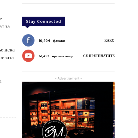
е
Stay Connected
ат за
КАКО
10,404
фанови
ње дека
СЕ ПРЕТПЛАТИТЕ
ризата
61,453
претплатници
- Advertisement -
а