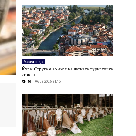
Македонија
Ќура: Струга е во екот на летната туристичка
сезона
XH M
-
06.08.2026 21:15