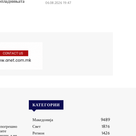
опладнињата
06.08.2026 19:47
КАТЕГОРИИ
Македонија
9489
а погрешно
Свет
1876
чите
Регион
1426
нции, а не