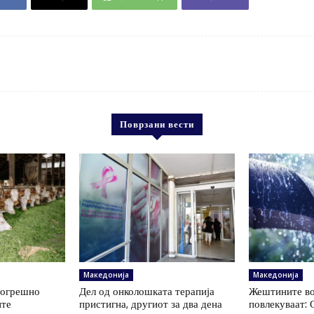
Поврзани вести
Македонија
Македонија
погрешно
Дел од онколошката терапија
Жештините во
ите
пристигна, другиот за два дена
повлекуваат: