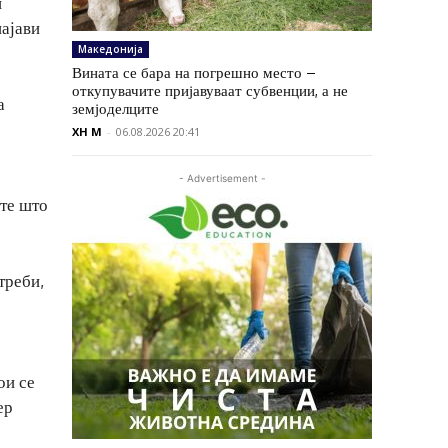
и
најави
Македонија
Вината се бара на погрешно место –
откупувачите пријавуваат субвенции, а не
а
земјоделците
XH M
-
06.08.2026 20:41
- Advertisement -
ите што
треби,
ои се
ер