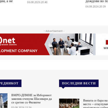
ии, а не
дождови во п
06.08.2026 20:40
06.08.2026 20:39
- Advertisement -
РЕДНИКОТ
ПОСЛЕДНИ ВЕСТИ
ВМРО-ДПМНЕ за Изборниот
законик очекува Шасивари да
Вината се бара н
се сретне со Филипче
место – откупува
05.08.2026 15:36
пријавуваат субве