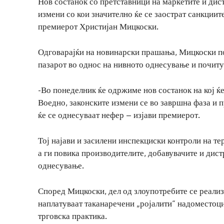
Нов состанок со претставници на маркетите и дист
измени со кои значително ќе се заострат санкциит
премиерот Христијан Мицкоски.
Одговарајќи на новинарски прашања, Мицкоски по
пазарот во однос на нивното однесување и почиту
-Во понеделник ќе одржиме нов состанок на кој ќе
Воедно, законските измени се во завршна фаза и 
ќе се однесуваат нефер – изјави премиерот.
Тој најави и засилени инспекциски контроли на т
а ги повика производителите, добавувачите и дист
однесување.
Според Мицкоски, дел од злоупотребите се реали
наплатуваат таканаречени „ројалити“ надоместоци
трговска практика.