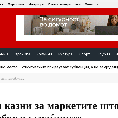
кт
Маркетинг
Импресум
Услови за користење
Мапа
омија
Хроника
Колумни
Култура
Спорт
Шоубиз
 место – откупувачите пријавуваат субвенции, а не земјоделцит
пија пристигна, другиот за два дена
офит на грбот на...
и казни за маркетите шт
бот на граѓаните