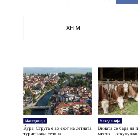
XH M
Македонија
Македонија
Ќура: Струга е во екот на летната
Вината се бара на 
туристичка сезона
место – откупувач