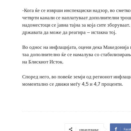
-Кога ќе се изврши инспекциски надзор, во сметко
четврти канали се наплатуваат дополнителни тро
надоместоци се јавна тајна за која сите зборуваат
државата да може да реагира – истакна тој.
Во однос на инфлацијата, оцени дека Македонија 
таа дополнително ќе се намалува со стабилизира
на Блискиот Исток.
Според него, во повеќе земји од регионот инфлаци
моментално се движи меѓу 4,5 и 4,7 проценти.
Face
споделување