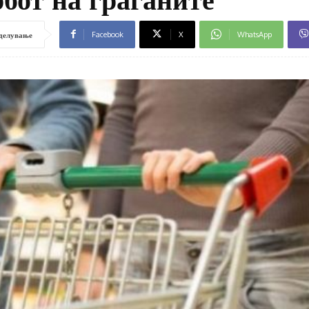
Facebook
X
WhatsApp
делување