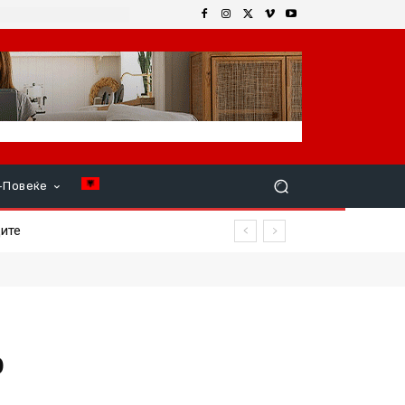
+Повеќе
е
о