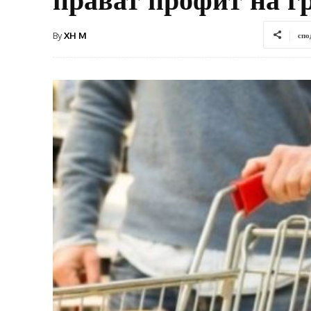
By
XH M
спо