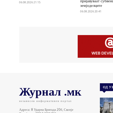
пријавуваат субвенц
06.08.2026 21:15
земјоделците
06.08.2026 20:41
Журнал .мк
ОД У
независен информативен портал
Адреса: 8 Ударна Бригада 20б, Скопје