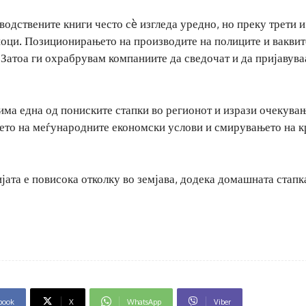
водствените книги често сè изгледа уредно, но преку трети и
шоци. Позиционирањето на производите на полиците и ваквит
. Затоа ги охрабрувам компаниите да сведочат и да пријавува
има една од пониските стапки во регионот и изрази очекува
њето на меѓународните економски услови и смирувањето на к
јата е повисока отколку во земјава, додека домашната стапк
book
X
WhatsApp
Viber