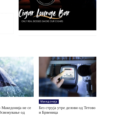
Македонија
 Македонија не се
Без струја утре делови од Тетово
 Освежување од
и Брвеница