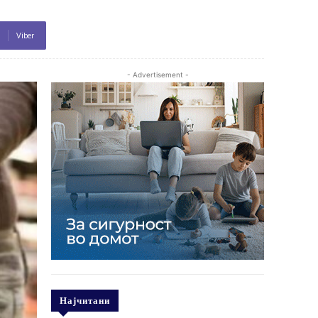
Viber
- Advertisement -
Најчитани