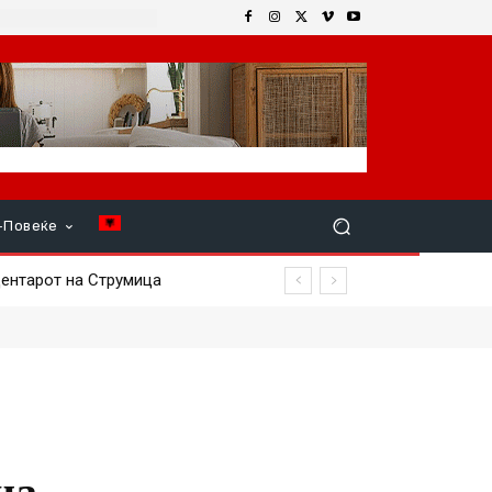
+Повеќе
центарот на Струмица
на