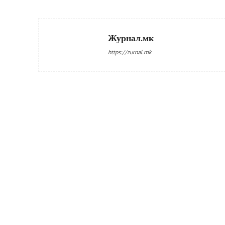
Журнал.мк
https://zurnal.mk