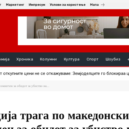
т
Маркетинг
Импресум
Услови за користење
Мапа
омија
Хроника
Колумни
Култура
Спорт
Шоубиз
т откупните цени не се откажуваме: Земјоделците го блокираа 
прави ајвар – што за штипјани е поисплатливо?
омничен за обидот за убиство на...
ија трага по македонски
н за обидот за убиство 