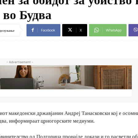
во Будва
Facebook
X
WhatsApp
делување
- Advertisement -
иот македонски државјанин Андреј Танасковски кој е осомн
два, информираат црногорските медиуми.
винителство од Подгорица пронајде докази и го расветли об