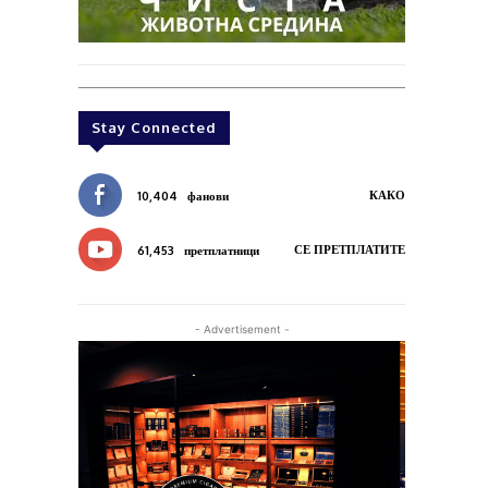
Stay Connected
КАКО
10,404
фанови
СЕ ПРЕТПЛАТИТЕ
61,453
претплатници
- Advertisement -