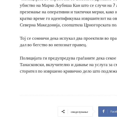
убиство на Марко Љубиша Кан што се случи на 7 а
преземање на оперативни и тактички мерки, како
кратко време го идентификуваа извршителот на ова
Северна Македонија, соопштила Црногорската по
Тој се сомничи дека испукал два проектили во прав
дал во бегство во непознат правец.
Полицијата ги предупредува граѓаните дека секо
Танасковски, вклучително и давање на услуга за 
сторител по извршено кривично дело што подлежи
Face
споделување