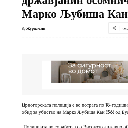
Марко Љубиша Кан 
By
Журнал.мк
спо
Црногорската полиција е во потрага по 18-годишн
обид за убиство на Марко Љубиша Кан (56) од Бу
-Полицијата во соработка со Високото државно об