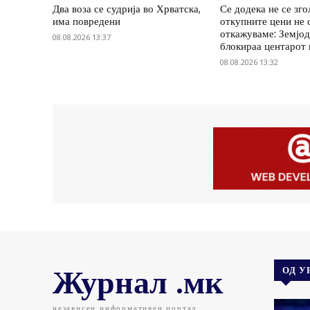
Два воза се судрија во Хрватска,
Се додека не се зг
има повредени
откупните цени не 
откажуваме: Земјод
08.08.2026 13:37
блокираа центарот
08.08.2026 13:32
Журнал .мк
ОД У
независен информативен портал