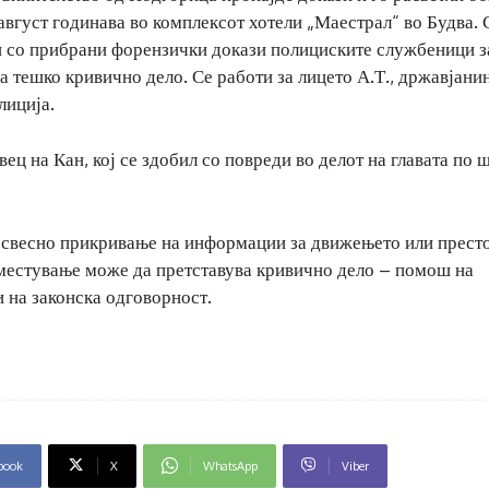
вгуст годинава во комплексот хотели „Маестрал“ во Будва. 
 и со прибрани форензички докази полициските службеници з
 тешко кривично дело. Се работи за лицето А.Т., државјани
лиција.
ец на Кан, кој се здобил со повреди во делот на главата по 
е свесно прикривање на информации за движењето или престо
сместување може да претставува кривично дело – помош на
 на законска одговорност.
book
X
WhatsApp
Viber