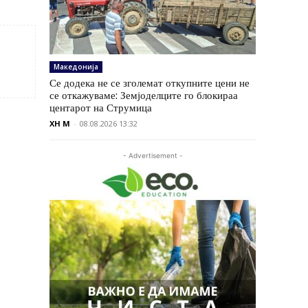
Македонија
Се додека не се зголемат откупните цени не
се откажуваме: Земјоделците го блокираа
центарот на Струмица
XH M
-
08.08.2026 13:32
- Advertisement -