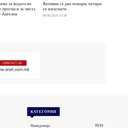
еме за водата во
Aктивни се два пожари, четири
е прогласи за чиста
се изгаснати
е Ангелов
08.08.2026 13:28
КАТЕГОРИИ
Македонија
9535