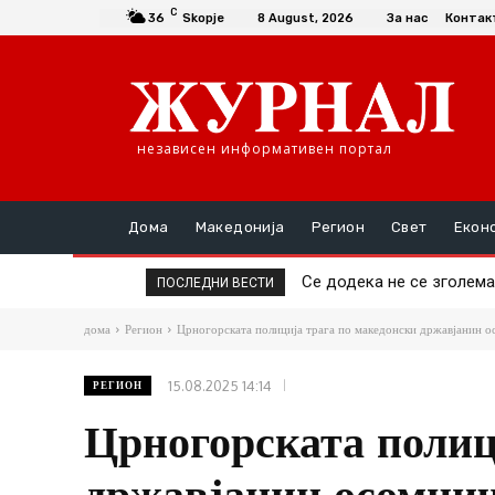
C
36
Skopje
8 August, 2026
За нас
Контак
независен информативен портал
Дома
Македонија
Регион
Свет
Екон
Се додека не се зголема
Да се купи или да се 
ПОСЛЕДНИ ВЕСТИ
дома
Регион
Црногорската полиција трага по македонски државјанин ос
15.08.2025 14:14
РЕГИОН
Црногорската полиц
државјанин осомниче