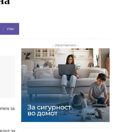
Viber
- Advertisement -
ичен за
идот за