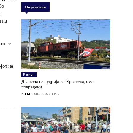
Со
Најчитани
а
н на
што се
јот на
Регион
Два воза се судрија во Хрватска, има
повредени
XH M
-
08.08.2026 13:37