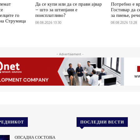
олемат
Да се купи или да се прави ајвар
Потребно е вр
се
– што за штипјани е
Гостивар да с
елците го
поисплатливо?
за пиење, реч
 на Струмица
08.08.2026 13:30
08.08.2026 13:28
- Advertisement -
РЕДНИКОТ
ПОСЛЕДНИ ВЕСТИ
ОПСАДНА СОСТОЈБА