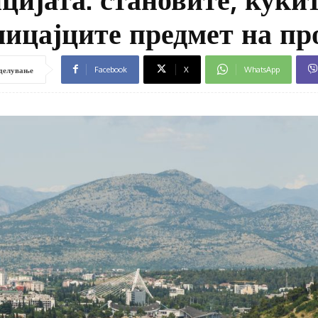
лицајците предмет на пр
Facebook
X
WhatsApp
делување