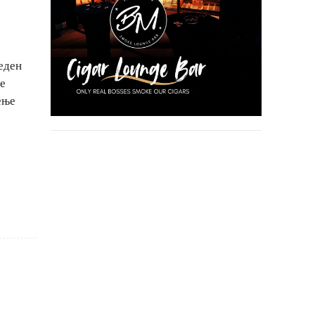
 еден
се
ење