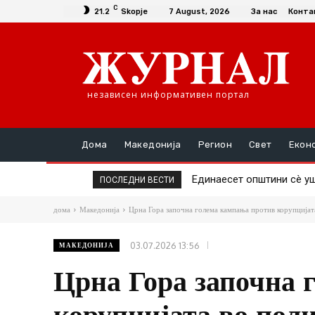
C
21.2
Skopje
7 August, 2026
За нас
Конта
независен информативен портал
Дома
Македонија
Регион
Свет
Екон
Повторно скок на цената
ПОСЛЕДНИ ВЕСТИ
дома
Македонија
Црна Гора започна голема кампања против корупцијата 
03.07.2026 13:56
МАКЕДОНИЈА
Црна Гора започна 
корупцијата во поли