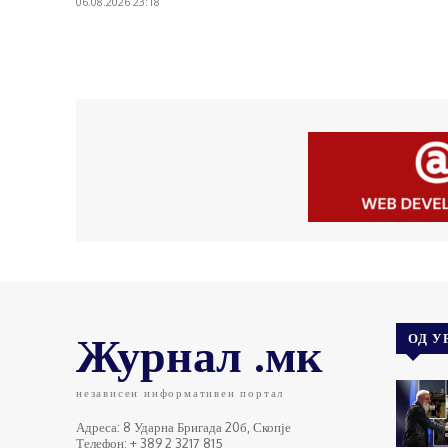
06.08.2026 23:18
Журнал .мк
ОД У
независен информативен портал
Адреса: 8 Ударна Бригада 20б, Скопје
Телефон: + 389 2 3217 815