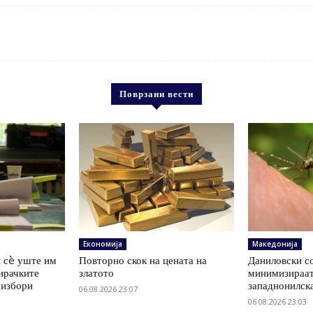
Поврзани вести
Економија
Македонија
 сè уште им
Повторно скок на цената на
Даниловски со
ирачките
златото
минимизираат
 избори
западнонилск
06.08.2026 23:07
06.08.2026 23:03