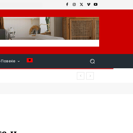
+Повеќе
е и