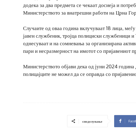
додека за два предмета се чекаат досиеја и потр
Министерството за внатрешни работи на Црна Гор
Случаите од оваа година вклучуваат 18 лица, меѓу
јавен службеник, тројца полициски службеници и 
однесуваат и на сомневања за организирана акти
пари и несразмерност на имотот со пријавениот п
Министерството објави дека од јуни 2024 година 
полицајците не можел да се оправда со пријавени
Face
споделување