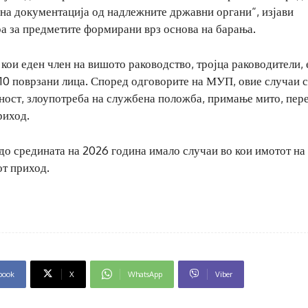
ебна документација од надлежните државни органи“, изјави
а за предметите формирани врз основа на барања.
 кои еден член на вишото раководство, тројца раководители,
10 поврзани лица. Според одговорите на МУП, овие случаи 
вност, злоупотреба на службена положба, примање мито, пер
риход.
до средината на 2026 година имало случаи во кои имотот на
от приход.
book
X
WhatsApp
Viber