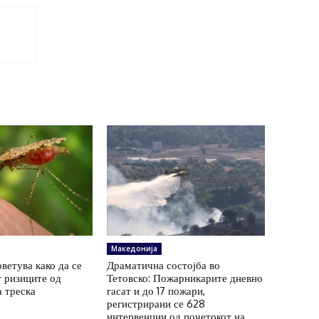
Македонија
ветува како да се
Драматична состојба во
 ризиците од
Тетовско: Пожарникарите дневно
а треска
гасат и до 17 пожари,
регистрирани се 628
интервенции од почетокот на