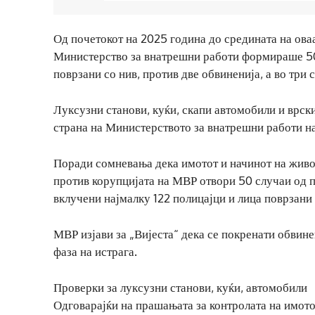
Од почетокот на 2025 година до средината на ова
Министерство за внатрешни работи формираше 50 
поврзани со нив, против две обвиненија, а во три 
Луксузни станови, куќи, скапи автомобили и врск
страна на Министерството за внатрешни работи н
Поради сомневања дека имотот и начинот на живот
против корупцијата на МВР отвори 50 случаи од п
вклучени најмалку 122 полицајци и лица поврзани 
МВР изјави за „Вијеста“ дека се покренати обвине
фаза на истрага.
Проверки за луксузни станови, куќи, автомобили
Одговарајќи на прашањата за контролата на имото