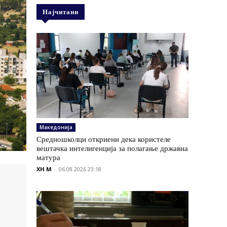
Најчитани
Македонија
Средношколци откриени дека користеле
вештачка интелигенција за полагање државна
матура
XH M
-
06.08.2026 23:18