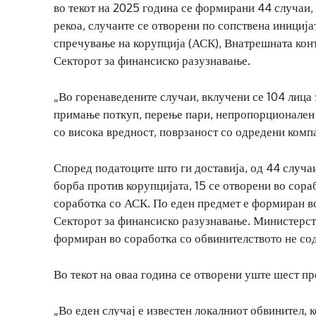
во текот на 2025 година се формирани 44 случаи, 
рекоа, случаите се отворени по сопствена иницијат
спречување на корупција (АСК), Внатрешната конт
Секторот за финансиско разузнавање.
„Во горенаведените случаи, вклучени се 104 лица
примање поткуп, перење пари, непропорционален 
со висока вредност, поврзаност со одредени комп
Според податоците што ги доставија, од 44 случа
борба против корупцијата, 15 се отворени во сора
соработка со АСК. По еден предмет е формиран во
Секторот за финансиско разузнавање. Министерст
формиран во соработка со обвинителството не со
Во текот на оваа година се отворени уште шест пр
„Во еден случај е известен локалниот обвинител, 