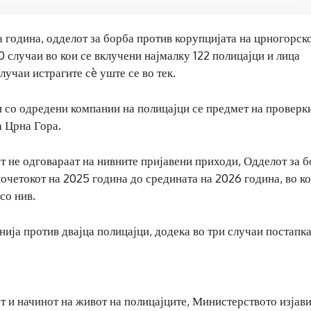
а година, одделот за борба против корупцијата на црногорск
случаи во кои се вклучени најмалку 122 полицајци и лица
случаи истрагите сè уште се во тек.
и со одредени компании на полицајци се предмет на проверк
а Црна Гора.
 не одговараат на нивните пријавени приходи, Одделот за 
очетокот на 2025 година до средината на 2026 година, во ко
со нив.
нија против двајца полицајци, додека во три случаи постапка
т и начинот на живот на полицајците, Министерството изјави