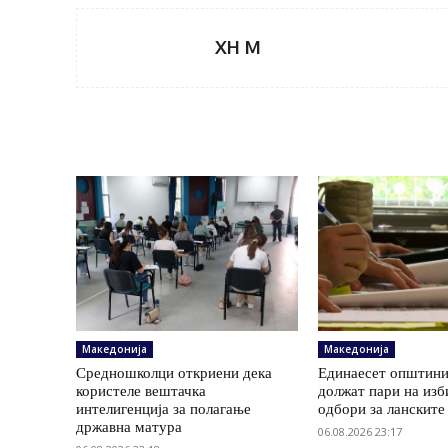
XH M
Македонија
Македонија
Средношколци откриени дека
Единаесет општини
користеле вештачка
должат пари на изб
интелигенција за полагање
одбори за ланските
државна матура
06.08.2026 23:17