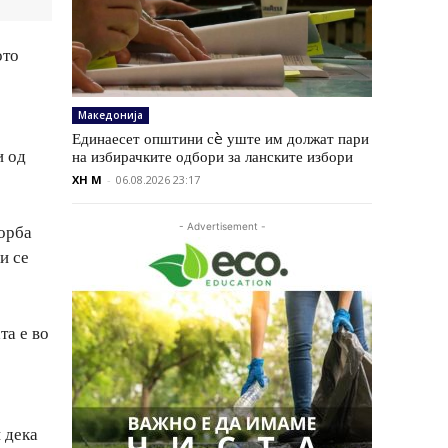
ото
Македонија
Единаесет општини сè уште им должат пари
и од
на избирачките одбори за ланските избори
XH M
-
06.08.2026 23:17
- Advertisement -
борба
и се
та е во
 дека