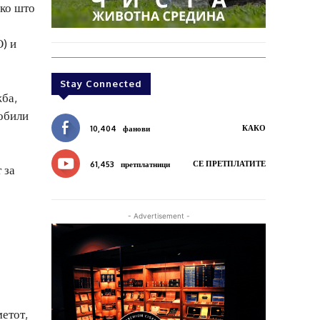
ако што
) и
Stay Connected
жба,
мобили
КАКО
10,404
фанови
СЕ ПРЕТПЛАТИТЕ
61,453
претплатници
 за
- Advertisement -
метот,