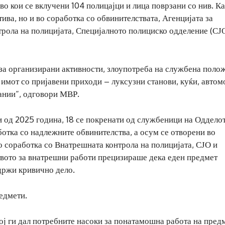
во кои се вклучени 104 полицајци и лица поврзани со нив. К
ива, но и во соработка со обвинителствата, Агенцијата за
рола на полицијата, Специјалното полициско одделение (СЈО
 за организирани активности, злоупотреба на службена поло
имот со пријавени приходи – луксузни станови, куќи, авто
ании“, одговори МВР.
и од 2025 година, 18 се покренати од службеници на Одделот
ботка со надлежните обвинителства, а осум се отворени во
 соработка со Внатрешната контрола на полицијата, СЈО и
вото за внатрешни работи прецизираше дека еден предмет
држи кривично дело.
едмети.
кој ги дал потребните насоки за понатамошна работа на пред