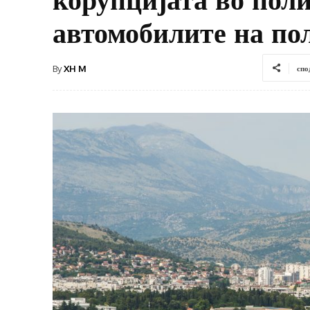
автомобилите на по
By
XH M
спо