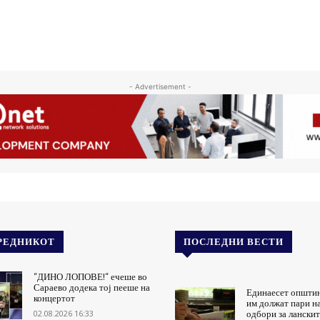
- Advertisement -
РЕДНИКОТ
ПОСЛЕДНИ ВЕСТИ
“ДИНО ЛОПОВЕ!“ ечеше во
Сараево додека тој пееше на
Единаесет општи
концертот
им должат пари н
02.08.2026 16:33
одбори за ланскит