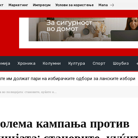
кт
Маркетинг
Импресум
Услови за користење
Мапа
омија
Хроника
Колумни
Култура
Спорт
Шоубиз
 на златото
во полицијата: становите, куќите и...
голема кампања против
цијата: становите, куќит