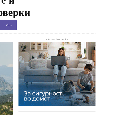
оверки
Viber
- Advertisement -