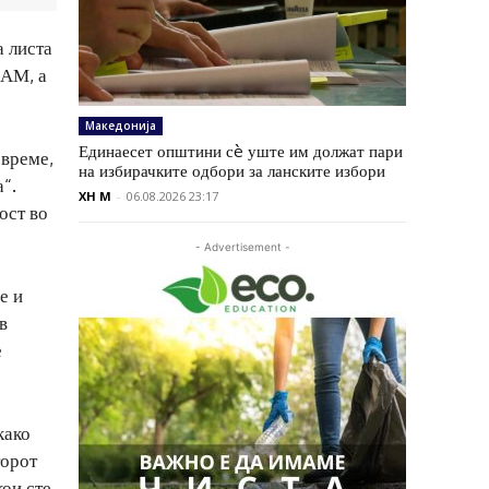
а листа
НАМ, а
Македонија
Единаесет општини сè уште им должат пари
 време,
на избирачките одбори за ланските избори
“.
XH M
-
06.08.2026 23:17
ост во
- Advertisement -
е и
в
е
како
торот
кои сте