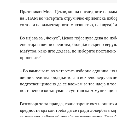
Пратеникот Миле Цеков, кој на последните парлам
на ЗНАМ во четвртата струмичко-прилепска избор
со тоа и парламентарното мнозинство, најавувајќи
Во изјава за „Фокус“, Цеков појаснува дека во из
енергија и лични средства, бидејќи искрено веру
Меѓутоа, како што додава, по изборите постепено
процесите“.
–Во кампањата во четвртата изборна единица, но и
лични средства, бидејќи тогаш искрено верував д
подготвен целосно да се вложам за таа идеја и тоа
постепено изостануваше суштинска комуникација 
Разговорите за правда, транспарентност и општо 
вредности врз кои треба да се гради довербата кај
за искрена дебата сè повеќе се стеснуваше. Кога ќ