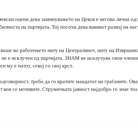
вски оцени дека заминувањето на Цеков е негова лична одл
билноста на партијата. Тој посочи дека ваквиот развој на на
уваше во работењето ниту на Централниот, ниту на Извршни
 не е исклучен од партијата, ЗНАМ не исклучува свои члено
 му е патот, секој со свој крст.
дговорност, треба да го вратите мандатот на граѓаните. Ова
 кои се мотивите. Струмичката јавност најдобро го знае тоа