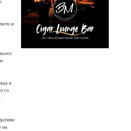
е
твото и
иналот
 и
вда и
т со
а
ијативи
е на