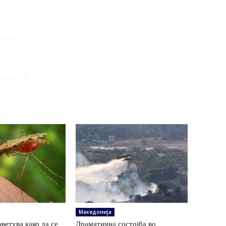
Македонија
ветува како да се
Драматична состојба во