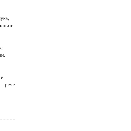
ука,
станите
от
ви,
 е
 – рече