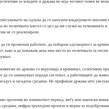
рспективи за младите и држава во која чесниот човек ќе мож
донесувањето на одлука да го напушти владејачкото мнозинс
ка во политиката влегол со цел да им служи на татковината и
ени не се реализирале.
м да ги променам работите, да побарам одговорност за крим
от, како и да покажам дека има место во политиката за чесни
чуваат.
 живееме во држава со корупција и криминал, селективна пра
 да си заминуваат поради системот, а работниците да живеа
 воздух и загадена средина. Не прифаќам држава што увезув
како пратеник во изминатиот период, меѓу кои законски иниц
а средина, инфраструктурни проекти и мерки за подобрувањ