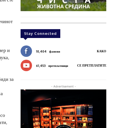
ачинот
Stay Connected
иер и
КАКО
10,404
фанови
лука,
СЕ ПРЕТПЛАТИТЕ
61,453
претплатници
биди за
- Advertisement -
ја
 со
ати,