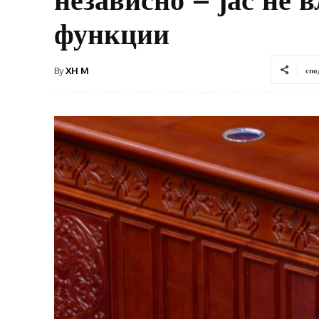
функции
By
XH M
спо