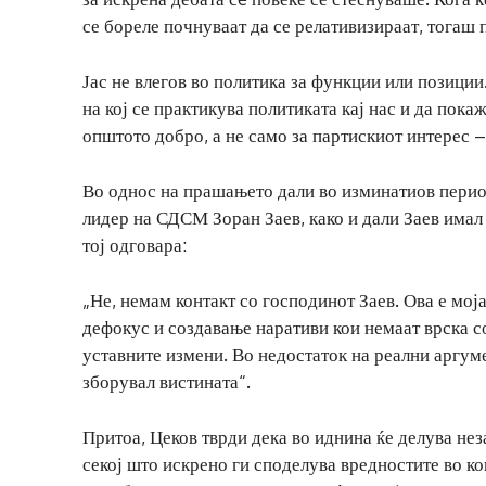
се бореле почнуваат да се релативизираат, тогаш
Јас не влегов во политика за функции или позици
на кој се практикува политиката кај нас и да пока
општото добро, а не само за партискиот интерес –
Во однос на прашањето дали во изминатиов перио
лидер на СДСМ Зоран Заев, како и дали Заев имал 
тој одговара:
„Не, немам контакт со господинот Заев. Ова е моја
дефокус и создавање наративи кои немаат врска со
уставните измени. Во недостаток на реални аргуме
зборувал вистината“.
Притоа, Цеков тврди дека во иднина ќе делува нез
секој што искрено ги споделува вредностите во ко