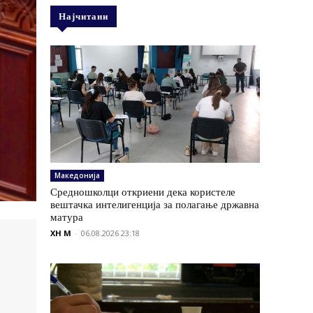
Најчитани
Македонија
Средношколци откриени дека користеле
вештачка интелигенција за полагање државна
матура
XH M
-
06.08.2026 23:18