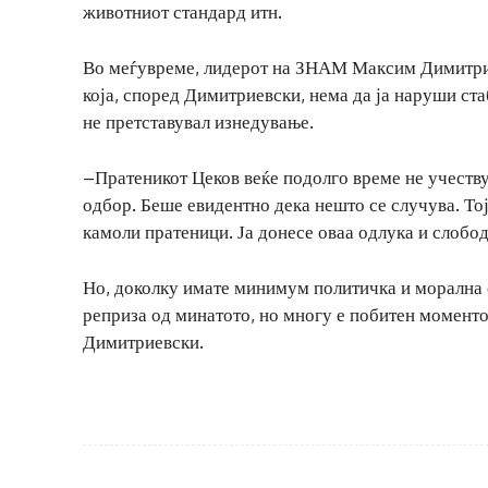
животниот стандард итн.
Во меѓувреме, лидерот на ЗНАМ Максим Димитрие
која, според Димитриевски, нема да ја наруши ста
не претставувал изнедување.
–Пратеникот Цеков веќе подолго време не учеств
одбор. Беше евидентно дека нешто се случува. Тој
камоли пратеници. Ја донесе оваа одлука и слободен
Но, доколку имате минимум политичка и морална о
реприза од минатото, но многу е побитен моментот
Димитриевски.