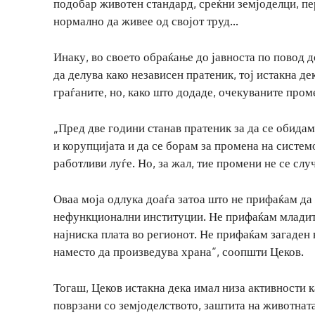
подобар животен стандард, среќни земјоделци, пе
нормално да живее од својот труд…
Инаку, во своето обраќање до јавноста по повод 
да делува како независен пратеник, тој истакна де
граѓаните, но, како што додаде, очекуваните пром
„Пред две години станав пратеник за да се обида
и корупцијата и да се борам за промена на систем
работливи луѓе. Но, за жал, тие промени не се слу
Оваа моја одлука доаѓа затоа што не прифаќам да
нефункционални институции. Не прифаќам младите
најниска плата во регионот. Не прифаќам загаден
наместо да произведува храна“, соопшти Цеков.
Тогаш, Цеков истакна дека имал низа активности 
поврзани со земјоделството, заштита на животнат