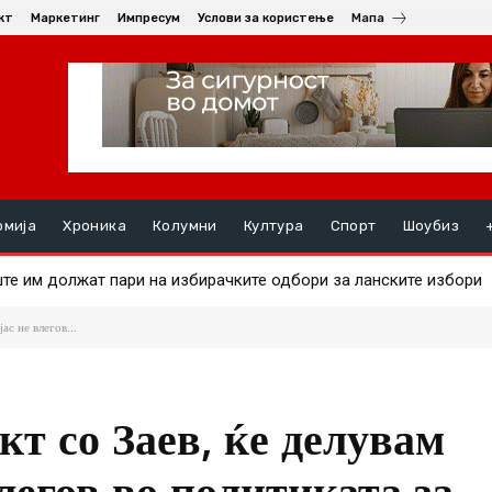
кт
Маркетинг
Импресум
Услови за користење
Мапа
омија
Хроника
Колумни
Култура
Спорт
Шоубиз
 на златото
ас не влегов...
т со Заев, ќе делувам
влегов во политиката за