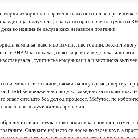
ентарни избори стана пратеник како носител на пратеничкат
на единица, одлучи да ја напушти пратеничката група на З
 дека во иднина ќе делува како независен пратеник.
борната кампања, како и во изминативе години, вложил многу
вал оти ЗНАМ ќе покаже „ново лице во македонската политика
 изостанувала „суштинска комуникација и вистинска вклучен
 во изминатите 3 години, вложив многу време, енергија, срц
ека ЗНАМ ќе покаже ново лице во македонската политика. Бе
 го знаат сите што беа дел од процесот. Меѓутоа, по изборит
и вистинска вклученост во процесите.
добро често се доживуваа како политичка наивност, наместо 
 граѓаните. Одлуките најчесто се носеа во тесен круг, а прос
е видите дека сте вложиле личен авторитет, а принципите за 