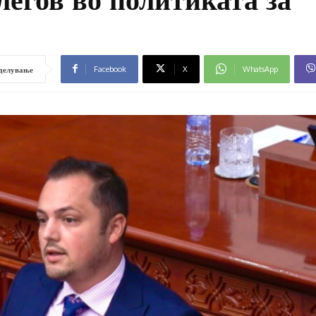
Facebook
X
WhatsApp
делување