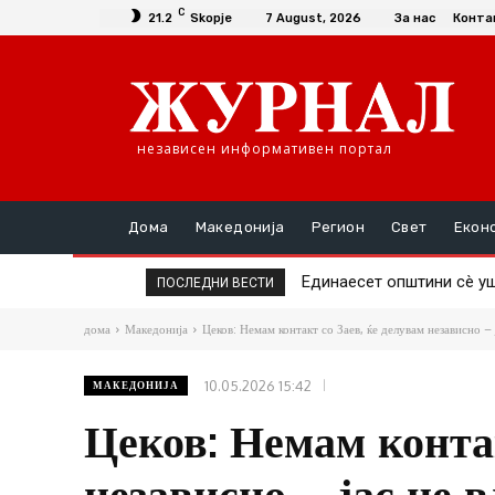
C
21.2
Skopje
7 August, 2026
За нас
Конта
независен информативен портал
Дома
Македонија
Регион
Свет
Екон
Повторно скок на цената
ПОСЛЕДНИ ВЕСТИ
дома
Македонија
Цеков: Немам контакт со Заев, ќе делувам независно – ј
10.05.2026 15:42
МАКЕДОНИЈА
Цеков: Немам контак
независно – јас не 