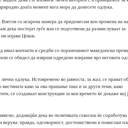
 природно доаѓа момент кога мора да донесете одлука.
и. Влегов со искрена намера да придонесам кон промена на н
жам дека постојат луѓе кои се подготвени да размислуваат за
 ни изјави Цеков.
д имал контакти и средби со поранешниот македонски прем
или се обидел да изврши одредено влијание врз неговата од
 лична одлука. Истовремено во јавноста, за жал, се прават о
 вистината како за ова прашање така и за други теми, како
нти, се создаваат конструкции за кои времето ќе докаже кој 
ависно, додавајќи дека во политиката секогаш ќе соработува
и верува: правда, одговорност, достоинствени и повисоки пл