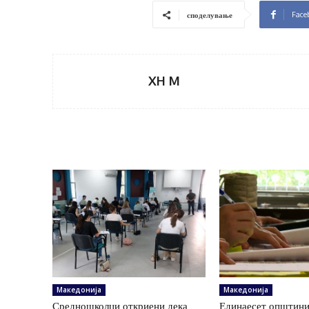
Face
споделување
XH M
Македонија
Македонија
Средношколци откриени дека
Единаесет општини