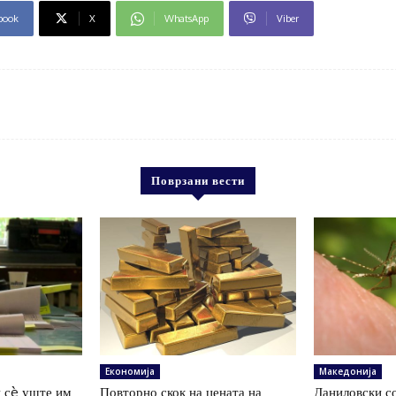
book
X
WhatsApp
Viber
Поврзани вести
Економија
Македонија
 сè уште им
Повторно скок на цената на
Даниловски со