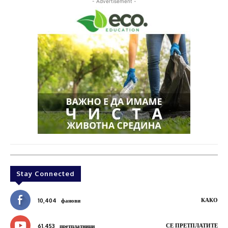
- Advertisement -
Stay Connected
КАКО
10,404
фанови
СЕ ПРЕТПЛАТИТЕ
61,453
претплатници