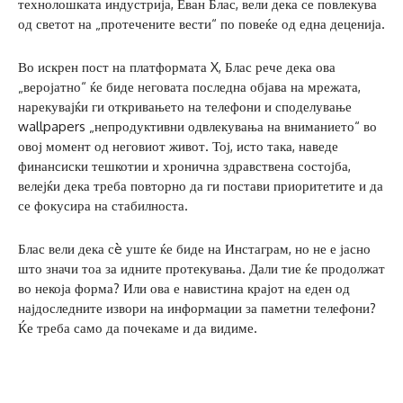
технолошката индустрија, Еван Блас, вели дека се повлекува
од светот на „протечените вести“ по повеќе од една деценија.
Во искрен пост на платформата X, Блас рече дека ова
„веројатно“ ќе биде неговата последна објава на мрежата,
нарекувајќи ги откривањето на телефони и споделување
wallpapers „непродуктивни одвлекувања на вниманието“ во
овој момент од неговиот живот. Тој, исто така, наведе
финансиски тешкотии и хронична здравствена состојба,
велејќи дека треба повторно да ги постави приоритетите и да
се фокусира на стабилноста.
Блас вели дека сè уште ќе биде на Инстаграм, но не е јасно
што значи тоа за идните протекувања. Дали тие ќе продолжат
во некоја форма? Или ова е навистина крајот на еден од
најдоследните извори на информации за паметни телефони?
Ќе треба само да почекаме и да видиме.