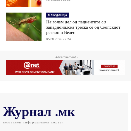
Македонија
Најголем дел од пациентите сo
западнонилска треска се од Скопскиот
регион и Велес
05.08.2026 22:24
- Advertisement -
Журнал .мк
независен информативен портал