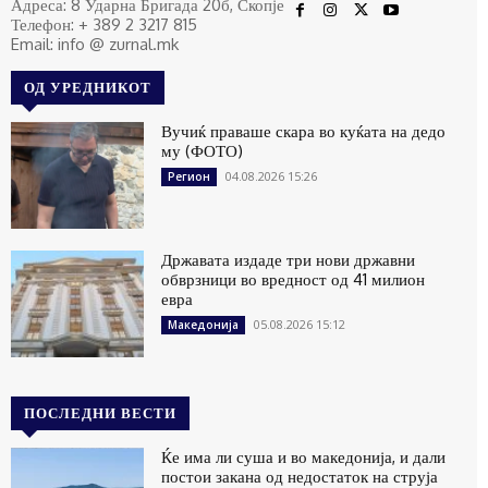
Адреса: 8 Ударна Бригада 20б, Скопје
Телефон: + 389 2 3217 815
Email: info @ zurnal.mk
ОД УРЕДНИКОТ
Вучиќ праваше скара во куќата на дедо
му (ФОТО)
04.08.2026 15:26
Регион
Државата издаде три нови државни
обврзници во вредност од 41 милион
евра
05.08.2026 15:12
Македонија
ПОСЛЕДНИ ВЕСТИ
Ќе има ли суша и во македонија, и дали
постои закана од недостаток на струја