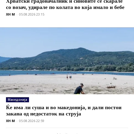
Хрватски градоначалник и синовите се скарале
со возач, удирале по колата во која имало и бебе
XH M
-
05.08.2026 23:15
Македонија
Ќе има ли суша и во македонија, и дали постои
закана од недостаток на струја
XH M
-
05.08.2026 22:59