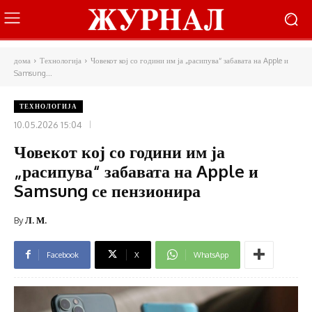
дома
Технологија
Човекот кој со години им ја „расипува“ забавата на Apple и
Samsung...
ТЕХНОЛОГИЈА
10.05.2026 15:04
Човекот кој со години им ја
„расипува“ забавата на Apple и
Samsung се пензионира
By
Л. М.
Facebook
X
WhatsApp