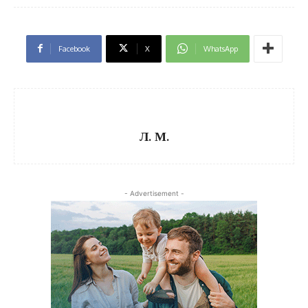
Facebook
X
WhatsApp
Л. М.
- Advertisement -