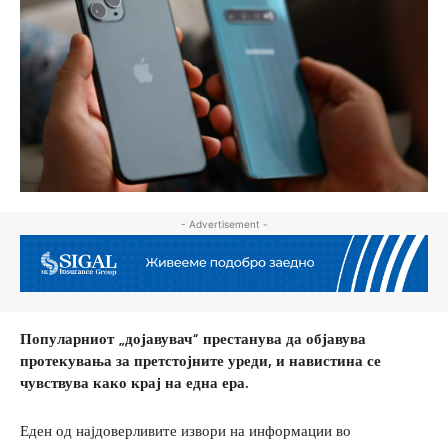
- Advertisement -
Популарниот „дојавувач“ престанува да објавува
протекувања за претстојните уреди, и навистина се
чувствува како крај на една ера.
Еден од најдоверливите извори на информации во