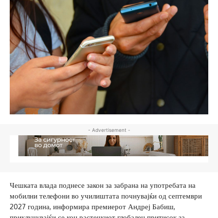
- Advertisement -
Чешката влада поднесе закон за забрана на употребата на
мобилни телефони во училиштата почнувајќи од септември
2027 година, информира премиерот Андреј Бабиш,
приклучувајќи се кон растечкиот глобален притисок за