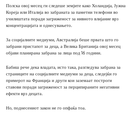
Полска овој месец ги следеше земјите како Холандија, Јужна
Кореја или Италија во забраната за паметни телефони во
училиштата поради загриженост за нивното влијание врз
концентрацијата и однесувањето.
За социјалните медиуми, Австралија беше првата што го
забрани пристапот за деца, а Велика Британија овој месец
објави планирана забрана за лица под 16 години.
Бабиш рече дека владата, исто така, разгледува забрана за
страниците на социјалните медиуми за деца, следејќи го
примерот на Франција и други кои заземаат построги
ставови поради загриженост за перципираните негативни
ефекти врз децата.
Но, поднесениот закон не го опфаќа тоа.