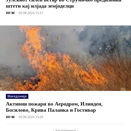
штети кај илјада земјоделци
XH M
-
09.08.2026 15:37
Македонија
Активни пожари во Аеродром, Илинден,
Босилово, Крива Паланка и Гостивар
XH M
-
09.08.2026 15:29
- Advertisement -