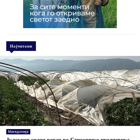
Најчитани
Македонија
Јулскиот силен ветар во Струмичко предизвика