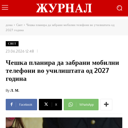
дома
Свет
Чешка планира да забрани мобилни телефони во училиштата од
2027 година
СВЕТ
23.06.2026 12:48
Чешка планира да забрани мобилни
телефони во училиштата од 2027
година
By
Л. М.
Facebook
X
WhatsApp