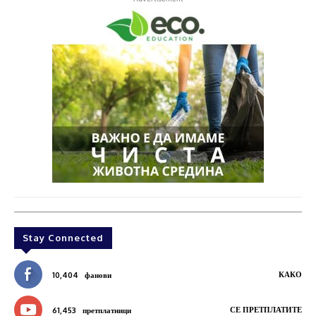
Stay Connected
КАКО
10,404
фанови
СЕ ПРЕТПЛАТИТЕ
61,453
претплатници