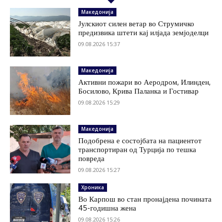
Македонија
Јулскиот силен ветар во Струмичко
предизвика штети кај илјада земјоделци
09.08.2026 15:37
Македонија
Активни пожари во Аеродром, Илинден,
Босилово, Крива Паланка и Гостивар
09.08.2026 15:29
Македонија
Подобрена е состојбата на пациентот
транспортиран од Турција по тешка
повреда
09.08.2026 15:27
Хроника
Во Карпош во стан пронајдена почината
45-годишна жена
09.08.2026 15:26