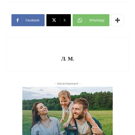
Facebook
X
WhatsApp
Л. М.
- Advertisement -