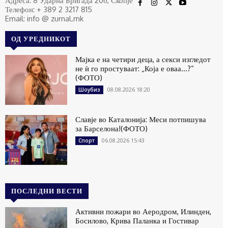
Адреса: 8 Ударна Бригада 20б, Скопје
Телефон: + 389 2 3217 815
Email: info @ zurnal.mk
ОД УРЕДНИКОТ
Мајка е на четири деца, а секси изгледот
не ѝ го простуваат: „Која е оваа…?“
(ФОТО)
08.08.2026 18:20
Шоубиз
Славје во Каталонија: Меси потпишува
за Барселона!(ФОТО)
06.08.2026 15:43
Спорт
ПОСЛЕДНИ ВЕСТИ
Активни пожари во Аеродром, Илинден,
Босилово, Крива Паланка и Гостивар