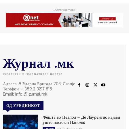
- Advertisement -
Журнал .мк
независен информативен портал
Адреса: 8 Ударна Бригада 20б, Скопје
Телефон: + 389 2 3217 815
Email: info @ zurnal.mk
ОД УРЕДНИКОТ
Фешта во Неапол – Де Лаурентис најави
уште посилен Наполи!
02.08.2026 16:38