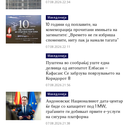
07.08.2026 22:34
Македонија
10 години од поплавите, на
комеморација прочитани имињата на
загинатите: „Времето не ги избриша
спомените, ниту пак ја намали тагата“
07.08.2026 22:11
Македонија
Пуштена во сообраќај уште една
делница од автопатот Елбасан –
Ќафасан: Се забрзува поврзувањето на
Коридорот 8
07.08.2026 21:56
Македонија
Андоновски: Националниот дата-центар
ќе биде со капацитет под 1 MW,
граѓаните ги добиваат првите е-услуги
на сигурна платформа
07.08.2026 21:38