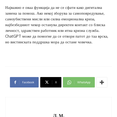
Најважно е оваа функција да не се сфати како дигитална
замена за помош. Ако некој зборува за самоповредување,
самоубиствени мисли или силна емоционална криза,
најбезбедниот чекор останува директен контакт со блиска
личност, здравствен работник или итна кризна служба.
ChatGPT може да помогне да се отвори патот до таа врска,
но вистинската поддршка мора да остане човечка.
Facebook
X
WhatsApp
Л. М.