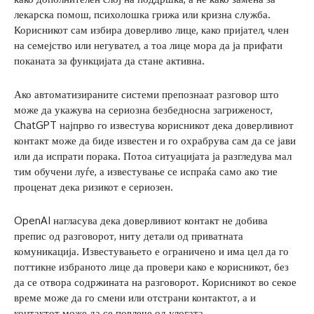
лекарска помош, психолошка грижа или кризна служба.
Корисникот сам избира доверливо лице, како пријател, член
на семејство или негувател, а тоа лице мора да ја прифати
поканата за функцијата да стане активна.
Ако автоматизираните системи препознаат разговор што
може да укажува на сериозна безбедносна загриженост,
ChatGPT најпрво го известува корисникот дека доверливиот
контакт може да биде известен и го охрабрува сам да се јави
или да испрати порака. Потоа ситуацијата ја разгледува мал
тим обучени луѓе, а известување се испраќа само ако тие
проценат дека ризикот е сериозен.
OpenAI нагласува дека доверливиот контакт не добива
препис од разговорот, ниту детали од приватната
комуникација. Известувањето е ограничено и има цел да го
поттикне избраното лице да провери како е корисникот, без
да се отвора содржината на разговорот. Корисникот во секое
време може да го смени или отстрани контактот, а и
контактот може да се повлече од улогата.