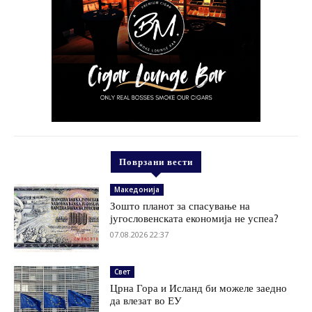
Поврзани вести
Македонија
Зошто планот за спасување на
југословенската економија не успеа?
07.08.2026 22:37
Свет
Црна Гора и Исланд би можеле заедно
да влезат во ЕУ