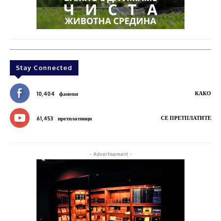
Stay Connected
КАКО
10,404
фанови
СЕ ПРЕТПЛАТИТЕ
61,453
претплатници
- Advertisement -