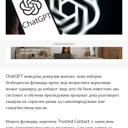
- Advertisement -
ChatGPT воведува доверлив контакт, нова изборна
безбедносна функција преку која возрасните корисници
можат однапред да изберат лице што би било известено ако
системот и обучени прегледувачи проценат дека разговорот
укажува на сериозен ризик од самоповредување или
самоубиствени мисли.
Новата функција, наречена Trusted Contact, е замислена
како дополнителен слој на поддршка, а не како замена за