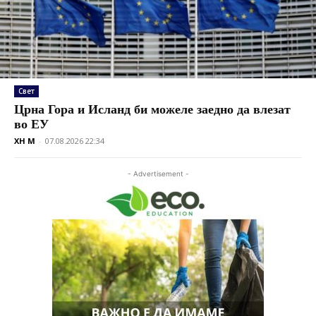
Свет
Црна Гора и Исланд би можеле заедно да влезат
во ЕУ
XH M
-
07.08.2026 22:34
- Advertisement -