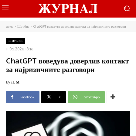
дома
Шоубиз
ChatGPT воведува доверлив контакт за најризичните разговори
ШОУБИЗ
11.05.2026 18:16
ChatGPT воведува доверлив контакт
за најризичните разговори
By
Л. М.
Facebook
X
WhatsApp