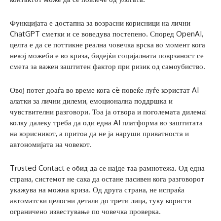
Функцијата е достапна за возрасни корисници на лични
ChatGPT сметки и се воведува постепено. Според OpenAI,
целта е да се поттикне реална човечка врска во момент кога
некој можеби е во криза, бидејќи социјалната поврзаност се
смета за важен заштитен фактор при ризик од самоубиство.
Овој потег доаѓа во време кога сè повеќе луѓе користат AI
алатки за лични дилеми, емоционална поддршка и
чувствителни разговори. Тоа ја отвора и поголемата дилема:
колку далеку треба да оди една AI платформа во заштитата
на корисникот, а притоа да не ја наруши приватноста и
автономијата на човекот.
Trusted Contact е обид да се најде таа рамнотежа. Од една
страна, системот не сака да остане пасивен кога разговорот
укажува на можна криза. Од друга страна, не испраќа
автоматски целосни детали до трети лица, туку користи
ограничено известување по човечка проверка.