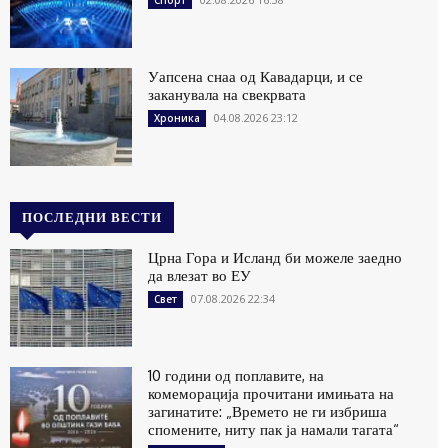
Спорт
Уапсена снаа од Кавадарци, и се
заканувала на свекрвата
04.08.2026 23:12
Хроника
ПОСЛЕДНИ ВЕСТИ
Црна Гора и Исланд би можеле заедно
да влезат во ЕУ
07.08.2026 22:34
Свет
10 години од поплавите, на
комеморација прочитани имињата на
загинатите: „Времето не ги избриша
спомените, ниту пак ја намали тагата“