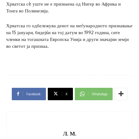
Хрватска сè уште не е признаена од Нигер во Африка и
Тонга во Полинезија.
Хрватска го одбележува денот на меѓународното признавање
на 15 јануари, бидејќи на тој датум во 1992 година, сите
членки на тогашната Европска Унија и други значајни земји
во светот ја признаа.
Facebook
X
WhatsApp
Л. М.