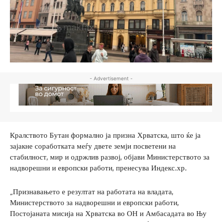
- Advertisement -
Кралството Бутан формално ја призна Хрватска, што ќе ја
зајакне соработката меѓу двете земји посветени на
стабилност, мир и одржлив развој, објави Министерството за
надворешни и европски работи, пренесува Индекс.хр.
„Признавањето е резултат на работата на владата,
Министерството за надворешни и европски работи,
Постојаната мисија на Хрватска во ОН и Амбасадата во Њу