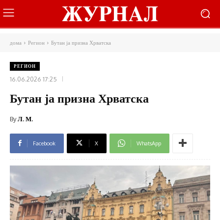
дома
Регион
Бутан ја призна Хрватска
РЕГИОН
16.06.2026 17:25
Бутан ја призна Хрватска
By
Л. М.
Facebook
X
WhatsApp