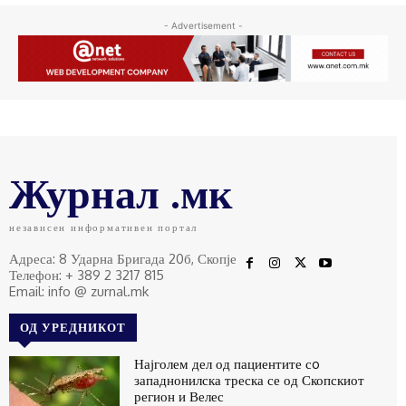
- Advertisement -
Журнал .мк
независен информативен портал
Адреса: 8 Ударна Бригада 20б, Скопје
Телефон: + 389 2 3217 815
Email: info @ zurnal.mk
ОД УРЕДНИКОТ
Најголем дел од пациентите сo
западнонилска треска се од Скопскиот
регион и Велес