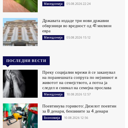
05.08.2026 22:24
Македонија
Државата издаде три нови државни
обврзници во вредност од 41 милион
евра
05.08.2026 15:12
Македонија
ПОСЛЕДНИ ВЕСТИ
Преку социјални мрежи ѝ се заканувал
на поранешната сопруга по нејзиниот и
животот на семејството, а потоа ја
следел и снимал на семејна прослава
10.08.2026 12:57
Македонија
Поевтинува горивото: Дизелот поевтин
за 8 денари, бензините за 4 денари
10.08.2026 12:56
Економија