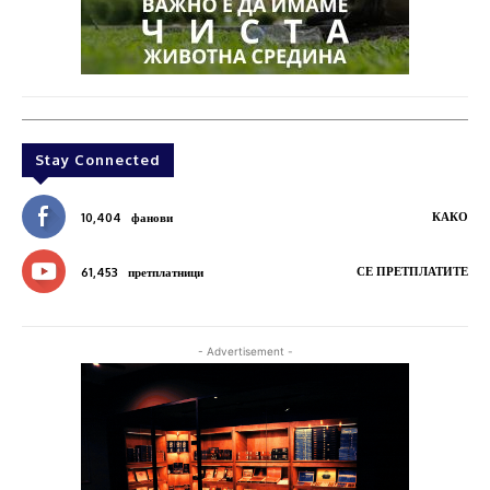
Stay Connected
КАКО
10,404
фанови
СЕ ПРЕТПЛАТИТЕ
61,453
претплатници
- Advertisement -