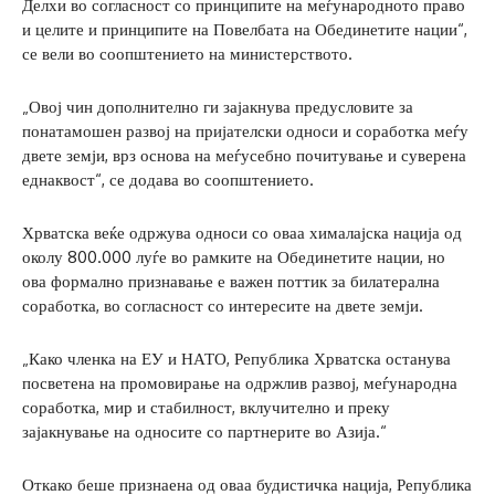
Делхи во согласност со принципите на меѓународното право
и целите и принципите на Повелбата на Обединетите нации“,
се вели во соопштението на министерството.
„Овој чин дополнително ги зајакнува предусловите за
понатамошен развој на пријателски односи и соработка меѓу
двете земји, врз основа на меѓусебно почитување и суверена
еднаквост“, се додава во соопштението.
Хрватска веќе одржува односи со оваа хималајска нација од
околу 800.000 луѓе во рамките на Обединетите нации, но
ова формално признавање е важен поттик за билатерална
соработка, во согласност со интересите на двете земји.
„Како членка на ЕУ и НАТО, Република Хрватска останува
посветена на промовирање на одржлив развој, меѓународна
соработка, мир и стабилност, вклучително и преку
зајакнување на односите со партнерите во Азија.“
Откако беше признаена од оваа будистичка нација, Република