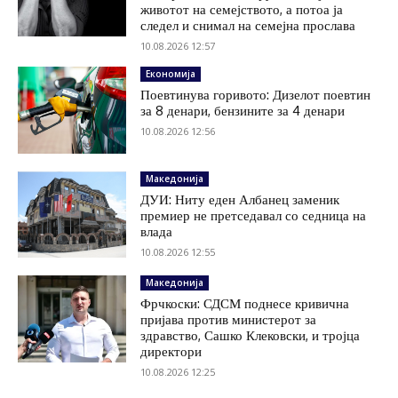
животот на семејството, а потоа ја
следел и снимал на семејна прослава
10.08.2026 12:57
Економија
Поевтинува горивото: Дизелот поевтин
за 8 денари, бензините за 4 денари
10.08.2026 12:56
Македонија
ДУИ: Ниту еден Албанец заменик
премиер не претседавал со седница на
влада
10.08.2026 12:55
Македонија
Фрчкоски: СДСМ поднесе кривична
пријава против министерот за
здравство, Сашко Клековски, и тројца
директори
10.08.2026 12:25