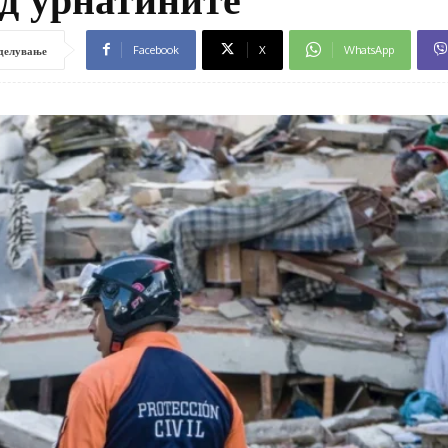
Facebook
X
WhatsApp
делување