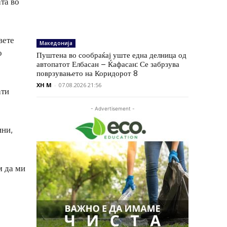
ата во
вете
Македонија
о
Пуштена во сообраќај уште една делница од
автопатот Елбасан – Ќафасан: Се забрзува
поврзувањето на Коридорот 8
XH M
-
07.08.2026 21:56
ати
- Advertisement -
ини,
м да ми