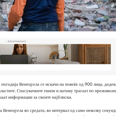
- Advertisement -
а погодија Венецуела се искачи на повеќе од 900 лица, додек
властите. Спасувачките екипи и натаму трагаат по преживеан
каат информации за своите најблиски.
а Венецуела во средата, во интервал од само неколку секунд