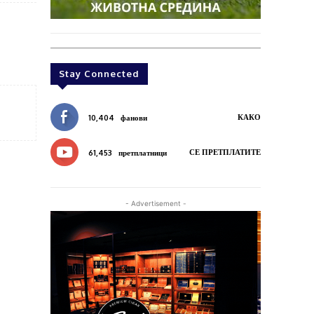
Stay Connected
КАКО
10,404
фанови
СЕ ПРЕТПЛАТИТЕ
61,453
претплатници
- Advertisement -