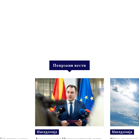
Поврзани вести
Македонија
Македонија