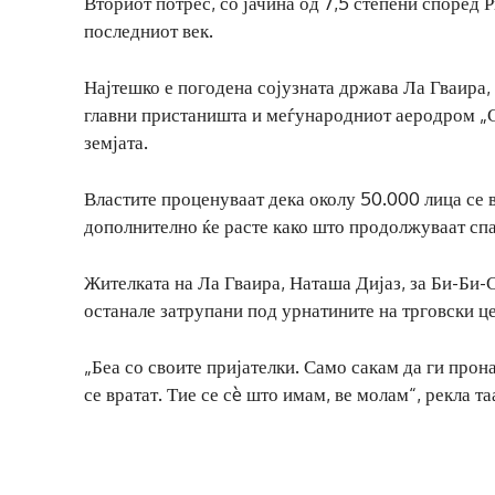
Вториот потрес, со јачина од 7,5 степени според Р
последниот век.
Најтешко е погодена сојузната држава Ла Гваира, 
главни пристаништа и меѓународниот аеродром „С
земјата.
Властите проценуваат дека околу 50.000 лица се в
дополнително ќе расте како што продолжуваат сп
Жителката на Ла Гваира, Наташа Дијаз, за Би-Би-Си
останале затрупани под урнатините на трговски ц
„Беа со своите пријателки. Само сакам да ги прон
се вратат. Тие се сè што имам, ве молам“, рекла та