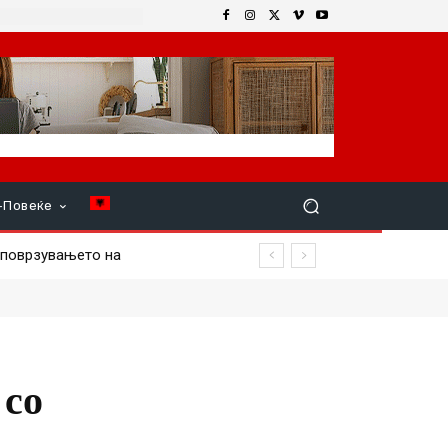
+Повеќе
оврзувањето на
биваат првите е-услуги на
 со