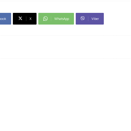
book
X
WhatsApp
Viber