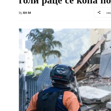
By
XH M
спо