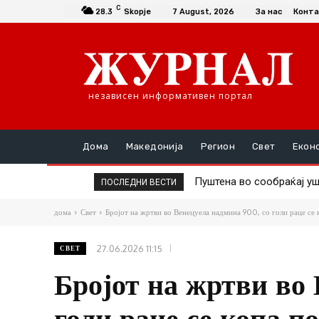
C
28.3
Skopje
7 August, 2026
За нас
Конта
независен информативен портал
Дома
Македонија
Регион
Свет
Екон
Пуштена во сообраќај уште
Андоновски: Национални
ПОСЛЕДНИ ВЕСТИ
Коридорот 8
сигурна платформа
дома
Свет
Бројот на жртви во Венецуела надмина 900, со голи раце се к
27.06.2026 11:15
СВЕТ
Бројот на жртви во
голи раце се копа п