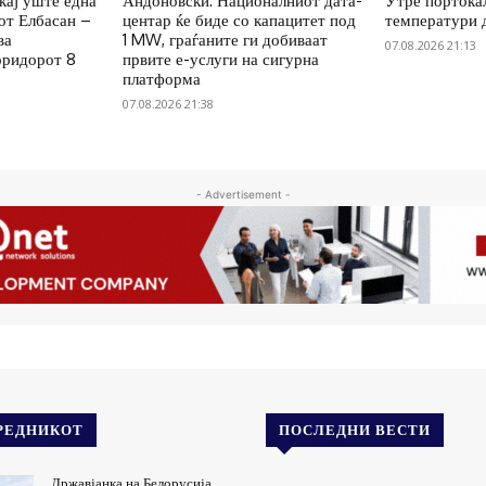
ќај уште една
Андоновски: Националниот дата-
Утре портокал
от Елбасан –
центар ќе биде со капацитет под
температури 
ва
1 MW, граѓаните ги добиваат
07.08.2026 21:13
оридорот 8
првите е-услуги на сигурна
платформа
07.08.2026 21:38
- Advertisement -
РЕДНИКОТ
ПОСЛЕДНИ ВЕСТИ
Државјанка на Белорусија