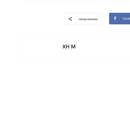
Face
споделување
XH M