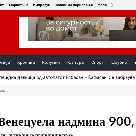
кт
Маркетинг
Импресум
Услови за користење
Мапа
омија
Хроника
Колумни
Култура
Спорт
Шоубиз
 една делница од автопатот Елбасан – Ќафасан: Се забрзува п
от дата-центар ќе биде со капацитет под 1 MW, граѓаните ги до
опа...
 Венецуела надмина 900,
од урнатините