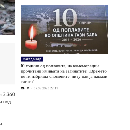
Македонија
10 години од поплавите, на комеморација
прочитани имињата на загинатите: „Времето
не ги избриша спомените, ниту пак ја намали
тагата“
XH M
-
07.08.2026 22:11
а 3.360
и под
и.