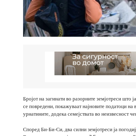
Бројот на загинати во разорните земјотреси што ј
се повредени, покажуваат најновите податоци на 
урнатините, додека семејствата во неизвесност че
Според Би-Би-Си, два силни земјотреси ја погодиј