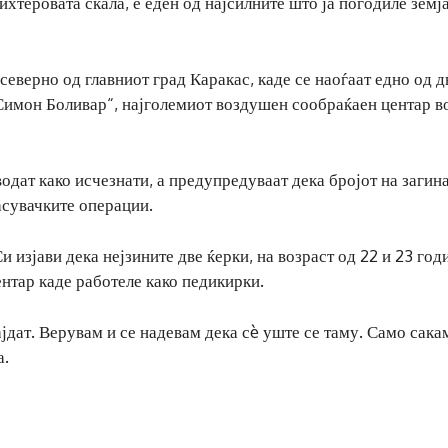
ихтеровата скала, е еден од најсилните што ја погодиле земј
северно од главниот град Каракас, каде се наоѓаат едно од д
имон Боливар“, најголемиот воздушен сообраќаен центар в
одат како исчезнати, а предупредуваат дека бројот на загин
асувачките операции.
 изјави дека нејзините две ќерки, на возраст од 22 и 23 год
ентар каде работеле како педикирки.
ајдат. Верувам и се надевам дека сè уште се таму. Само сака
а.