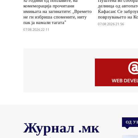
10 години од поплавите, на
Пуштена во сообра
комеморација прочитани
делница од автопат
имињата на загинатите: „Времето
Ќафасан: Се забрзу
не ги избриша спомените, ниту
поврзувањето на К
пак ја намали тагата“
07.08.2026 21:56
07.08.2026 22:11
Журнал .мк
ОД У