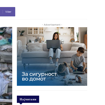
Viber
- Advertisement -
Најчитани