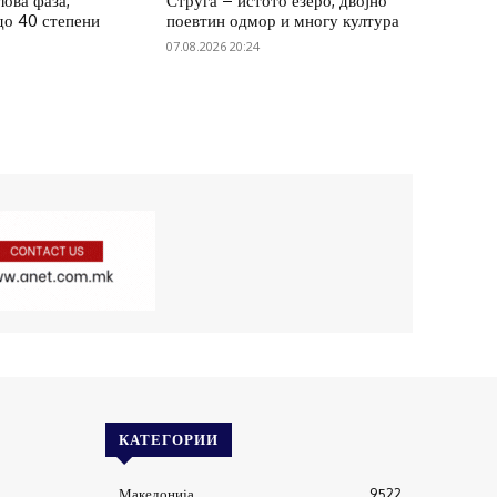
ова фаза,
Струга – истото езеро, двојно
до 40 степени
поевтин одмор и многу култура
07.08.2026 20:24
КАТЕГОРИИ
Македонија
9522