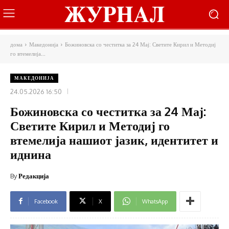
дома
Македонија
Божиновска со честитка за 24 Мај: Светите Кирил и Методиј
го втемелија...
МАКЕДОНИЈА
24.05.2026 16:50
Божиновска со честитка за 24 Мај:
Светите Кирил и Методиј го
втемелија нашиот јазик, идентитет и
иднина
By
Редакција
Facebook
X
WhatsApp