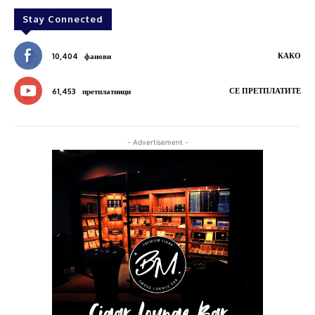
Stay Connected
КАКО
10,404
фанови
СЕ ПРЕТПЛАТИТЕ
61,453
претплатници
- Advertisement -