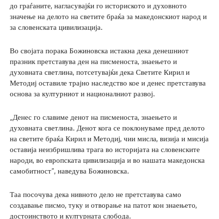
до граѓаните, нагласувајќи го историското и духовното
значење на делото на светите браќа за македонскиот народ и
за словенската цивилизација.
Во својата порака Божиновска истакна дека денешниот
празник претставува ден на писменоста, знаењето и
духовната светлина, потсетувајќи дека Светите Кирил и
Методиј оставиле трајно наследство кое и денес претставува
основа за културниот и националниот развој.
„Денес го славиме денот на писменоста, знаењето и
духовната светлина. Денот кога се поклонуваме пред делото
на светите браќа Кирил и Методиј, чии мисла, визија и мисија
оставија неизбришлива трага во историјата на словенските
народи, во европската цивилизација и во нашата македонска
самобитност“, наведува Божиновска.
Таа посочува дека нивното дело не претставува само
создавање писмо, туку и отворање на патот кон знаењето,
достоинството и културната слобода.