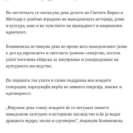
Во честитката се нагласува дека делото на Светите Кирил и
Методиј е длабоко вградено во македонската историја, јазик
и култура, како и во чувството на припадност и национален
идентитет.
Божиновска истакнува дека во време кога македонскиот јазик
е дел од европското и светското јазично семејство, постои
уште поголема обврска за зачувување и унапредување на
културното наследство.
Во пораката таа упати и силна поддршка кон младите
генерации, изразувајќи верба во нивната енергија, знаење и
одговорност.
„Верувам дека токму младите ќе го негуваат нашето
македонско културно и историско наследство и ќе ја водат
државата мудро, чесно и одговорно“, порачува Божиновска.