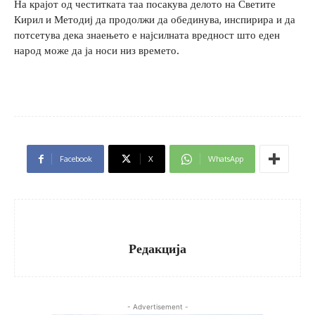
На крајот од честитката таа посакува делото на Светите
Кирил и Методиј да продолжи да обединува, инспирира и да
потсетува дека знаењето е најсилната вредност што еден
народ може да ја носи низ времето.
Facebook
X
WhatsApp
Редакција
- Advertisement -