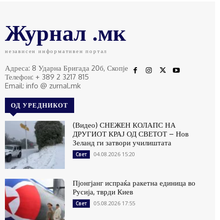
Журнал .мк
независен информативен портал
Адреса: 8 Ударна Бригада 20б, Скопје
Телефон: + 389 2 3217 815
Email: info @ zurnal.mk
ОД УРЕДНИКОТ
(Видео) СНЕЖЕН КОЛАПС НА
ДРУГИОТ КРАЈ ОД СВЕТОТ – Нов
Зеланд ги затвори училиштата
04.08.2026 15:20
Свет
Пјонгјанг испраќа ракетна единица во
Русија, тврди Киев
05.08.2026 17:55
Свет