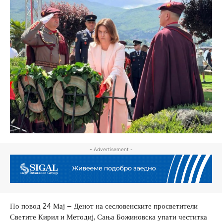
- Advertisement -
По повод 24 Мај – Денот на сесловенските просветители
Светите Кирил и Методиј, Сања Божиновска упати честитка