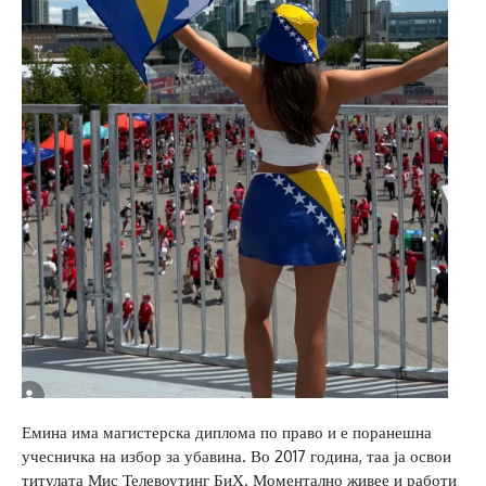
Емина има магистерска диплома по право и е поранешна
учесничка на избор за убавина. Во 2017 година, таа ја освои
титулата Мис Телевоутинг БиХ. Моментално живее и работи