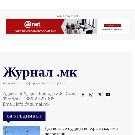
- Advertisement -
Журнал .мк
независен информативен портал
Адреса: 8 Ударна Бригада 20б, Скопје
Телефон: + 389 2 3217 815
Email: info @ zurnal.mk
ОД УРЕДНИКОТ
Два воза се судрија во Хрватска, има
повредени