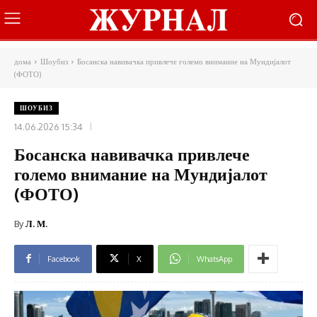
дома
Шоубиз
Босанска навивачка привлече големо внимание на Мундијалот
(ФОТО)
ШОУБИЗ
14.06.2026 15:34
Босанска навивачка привлече
големо внимание на Мундијалот
(ФОТО)
By
Л. М.
Facebook
X
WhatsApp