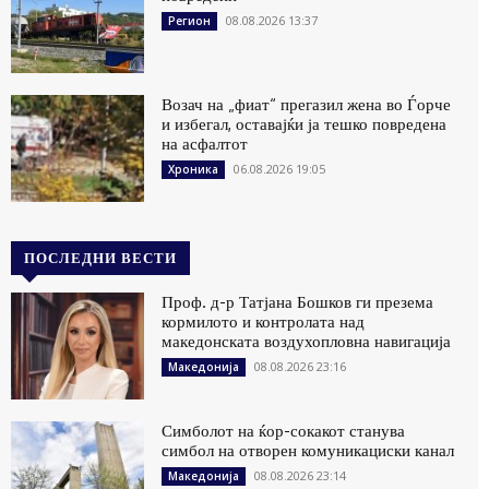
08.08.2026 13:37
Регион
Возач на „фиат“ прегазил жена во Ѓорче
и избегал, оставајќи ја тешко повредена
на асфалтот
06.08.2026 19:05
Хроника
ПОСЛЕДНИ ВЕСТИ
Проф. д-р Татјана Бошков ги презема
кормилото и контролата над
македонската воздухопловна навигација
08.08.2026 23:16
Македонија
Симболот на ќор-сокакот станува
симбол на отворен комуникациски канал
08.08.2026 23:14
Македонија