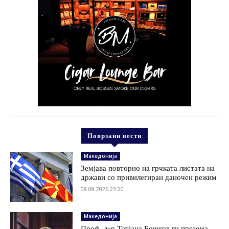
Поврзани вести
Македонија
Земјава повторно на грчката листата на
држави со привилегиран даночен режим
08.08.2026 23:20
Македонија
Проф. д-р Татјана Бошков ги презема