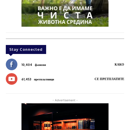
Stay Connected
КАКО
10,404
фанови
СЕ ПРЕТПЛАТИТЕ
61,453
претплатници
- Advertisement -