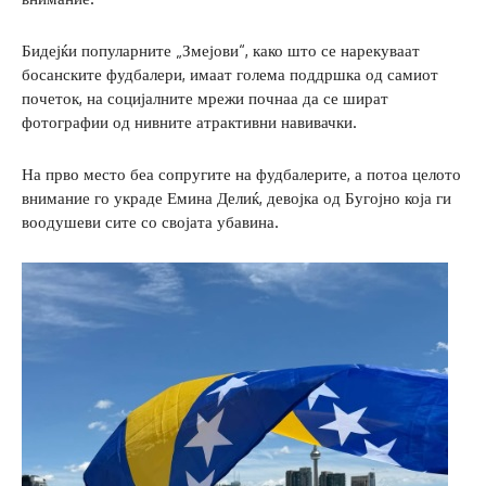
Бидејќи популарните „Змејови“, како што се нарекуваат
босанските фудбалери, имаат голема поддршка од самиот
почеток, на социјалните мрежи почнаа да се шират
фотографии од нивните атрактивни навивачки.
На прво место беа сопругите на фудбалерите, а потоа целото
внимание го украде Емина Делиќ, девојка од Бугојно која ги
воодушеви сите со својата убавина.