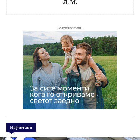
Л. М.
- Advertisement -
Најчитани