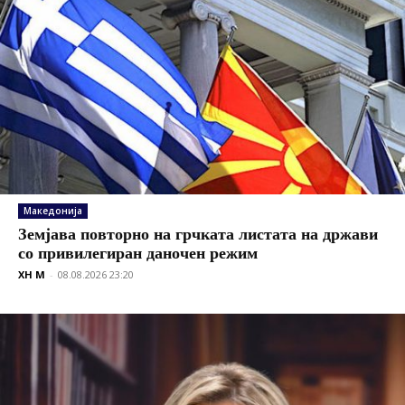
Македонија
Земјава повторно на грчката листата на држави
со привилегиран даночен режим
XH M
-
08.08.2026 23:20