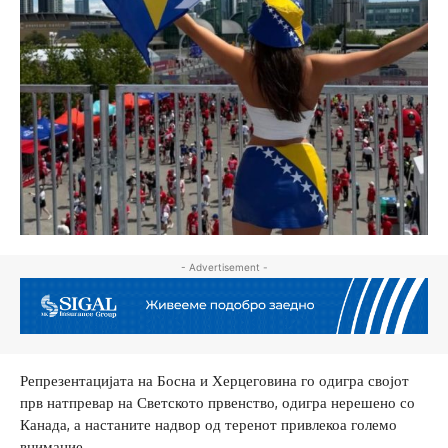
- Advertisement -
Репрезентацијата на Босна и Херцеговина го одигра својот
прв натпревар на Светското првенство, одигра нерешено со
Канада, а настаните надвор од теренот привлекоа големо
внимание.