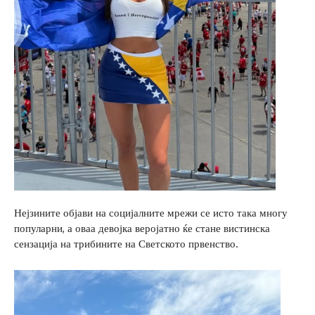
Нејзините објави на социјалните мрежи се исто така многу
популарни, а оваа девојка веројатно ќе стане вистинска
сензација на трибините на Светското првенство.