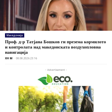
Македонија
Проф. д-р Татјана Бошков ги презема кормилото
и контролата над македонската воздухопловна
навигација
XH M
-
08.08.2026 23:16
- Advertisement -