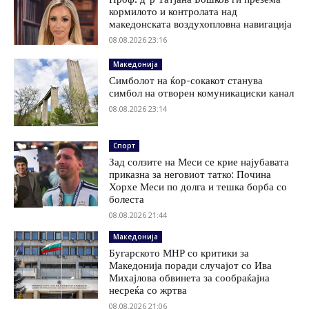
кормилото и контролата над
македонската воздухопловна навигација
08.08.2026 23:16
Македонија
Симболот на ќор-сокакот станува
симбол на отворен комуникациски канал
08.08.2026 23:14
Спорт
Зад солзите на Меси се крие најубавата
приказна за неговиот татко: Почина
Хорхе Меси по долга и тешка борба со
болеста
08.08.2026 21:44
Македонија
Бугарското МНР со критики за
Македонија поради случајот со Ива
Михајлова обвинета за сообраќајна
несреќа со жртва
08.08.2026 21:06