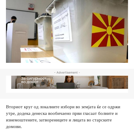
- Advertisement -
Вториот круг од локалните избори во земјата ќе се одржи
утре, додека денеска вообичаено први гласаат болните и
изнемоштените, затворениците и лицата во старските
домови.