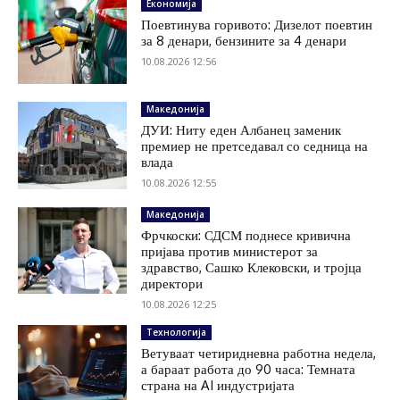
Економија
Поевтинува горивото: Дизелот поевтин
за 8 денари, бензините за 4 денари
10.08.2026 12:56
Македонија
ДУИ: Ниту еден Албанец заменик
премиер не претседавал со седница на
влада
10.08.2026 12:55
Македонија
Фрчкоски: СДСМ поднесе кривична
пријава против министерот за
здравство, Сашко Клековски, и тројца
директори
10.08.2026 12:25
Технологија
Ветуваат четиридневна работна недела,
а бараат работа до 90 часа: Темната
страна на AI индустријата