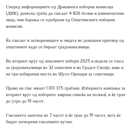
Според информациите од Државната изборна комисија
(ДИК), денеска треба да гласаат 4 826 болни и изнемоштени
лица, чии барања се одобрени од Општинските изборни
комисии.
Ќе гласаат и затворениците и лицата во домашен притвор од
општините каде се бираат градоначалници.
Во вториот круг од локалните избори 2025 в недела се гласа
за градоначалници во 32 општини и во Градот Скопје, како и
на три избирачки места во Шуто Оризари за советници.
Право на глас имаат 1 013 375 граѓани. Изборната кампања за
вториот круг од изборите заврши синоќа на полноќ, и ќе трае
до утре до 19 часот.
Гласањето започна во 7 часот и ќе трае до 19 часот, кога ќе
бидат затворени гласачките кутии.