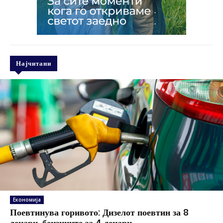
Најчитани
Економија
Поевтинува горивото: Дизелот поевтин за 8
денари, бензините за 4 денари