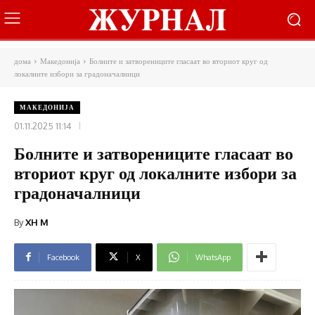
дома
Македонија
Болните и затворениците гласаат во вториот круг од
локалните избори за градоначалници
МАКЕДОНИЈА
01.11.2025 11:14
Болните и затворениците гласаат во
вториот круг од локалните избори за
градоначалници
By
XH M
Facebook
X
WhatsApp