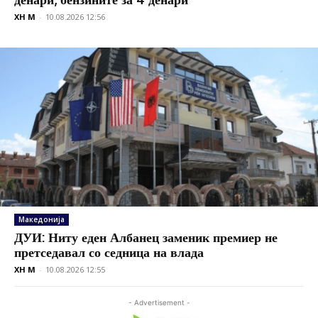
XH M
-
10.08.2026 12:56
Македонија
ДУИ: Ниту еден Албанец заменик премиер не
претседавал со седница на влада
XH M
-
10.08.2026 12:55
- Advertisement -