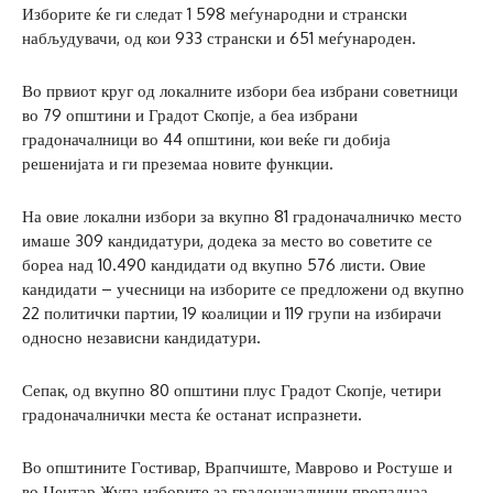
Изборите ќе ги следат 1 598 меѓународни и странски
набљудувачи, од кои 933 странски и 651 меѓународен.
Во првиот круг од локалните избори беа избрани советници
во 79 општини и Градот Скопје, а беа избрани
градоначалници во 44 општини, кои веќе ги добија
решенијата и ги преземаа новите функции.
На овие локални избори за вкупно 81 градоначалничко место
имаше 309 кандидатури, додека за место во советите се
бореа над 10.490 кандидати од вкупно 576 листи. Овие
кандидати – учесници на изборите се предложени од вкупно
22 политички партии, 19 коалиции и 119 групи на избирачи
односно независни кандидатури.
Сепак, од вкупно 80 општини плус Градот Скопје, четири
градоначалнички места ќе останат испразнети.
Во општините Гостивар, Врапчиште, Маврово и Ростуше и
во Центар Жупа изборите за градоначалници пропаднаа,