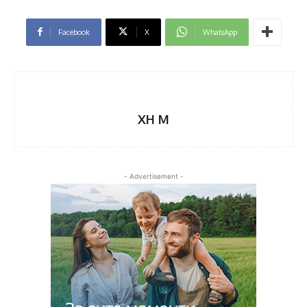
Facebook
X
WhatsApp
XH M
- Advertisement -