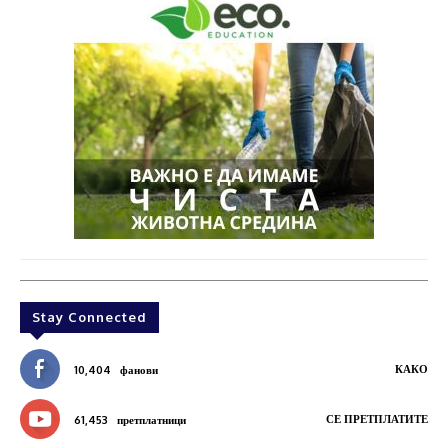
Stay Connected
КАКО
10,404
фанови
СЕ ПРЕТПЛАТИТЕ
61,453
претплатници