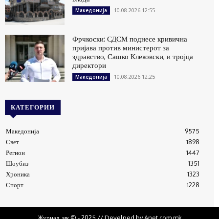
10.08.2026 12:55
Македонија
Фрчкоски: СДСМ поднесе кривична
пријава против министерот за
здравство, Сашко Клековски, и тројца
директори
10.08.2026 12:25
Македонија
КАТЕГОРИИ
Македонија
9575
Свет
1898
Регион
1447
Шоубиз
1351
Хроника
1323
Спорт
1228
Журнал .мк © - 2025 // Develped by Anet.com.mk