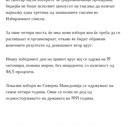
бидејќи не беше исполнет цензусот на гласање да излезат
најмалку една третина од запишаните гласачи во
Избирачкиот список.
За овие четири места, ќе има нови избори кои ќе треба да се
распишаат и организираат, откако ќе бидат објавени
конечните резултати од денешниот втор круг.
Инаку изборниот ден на првиот круг кој се одржа на 19
октомври, помина мирно, без инциденти, со излезност од
46,5 проценти.
Локални избори во Северна Македонија се одржуваат на
секои четири години. Овие се осми по ред од
осамостојувањето на државата во 1991 година.