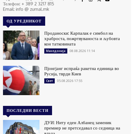
Телефон: + 389 2 3217 815
Email: info @ zurnal.mk
ОД УРЕДНИКОТ
Проданоски: Карпалак е симбол на
храброста, пожртвуваноста и љубовта
кон татковината
08.08.2026 11:14
Македонија
Пјонгјанг испраќа ракетна единица во
Русија, тврди Киев
05.08.2026 17:55
Свет
ПОСЛЕДНИ ВЕСТИ
ДУИ: Ниту еден Албанец заменик
премиер не претседавал со седница на
влада