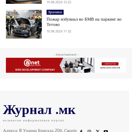
10.08.2026 12:22
Хроника
Пожар избувнал во БМВ на паркинг во
Тетово
10.08.2026 11:52
- Advertisement -
Журнал .мк
независен информативен портал
Адреса: 8 Ударна Бригада 20б, Скопје