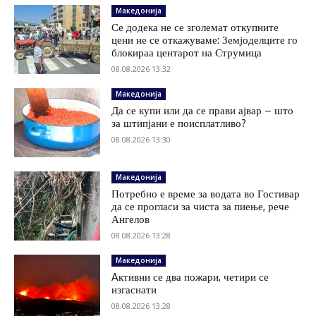
Македонија
Се додека не се зголемат откупните
цени не се откажуваме: Земјоделците го
блокираа центарот на Струмица
08.08.2026 13:32
Македонија
Да се купи или да се прави ајвар – што
за штипјани е поисплатливо?
08.08.2026 13:30
Македонија
Потребно е време за водата во Гостивар
да се прогласи за чиста за пиење, рече
Ангелов
08.08.2026 13:28
Македонија
Aктивни се два пожари, четири се
изгаснати
08.08.2026 13:28