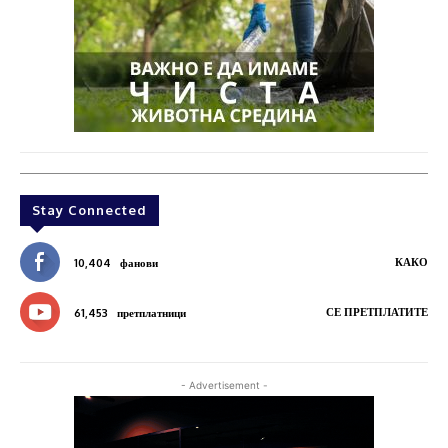
Stay Connected
КАКО
10,404
фанови
СЕ ПРЕТПЛАТИТЕ
61,453
претплатници
- Advertisement -