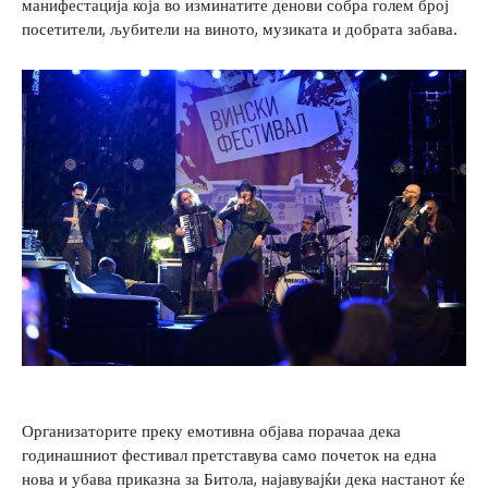
манифестација која во изминатите денови собра голем број
посетители, љубители на виното, музиката и добрата забава.
Организаторите преку емотивна објава порачаа дека
годинашниот фестивал претставува само почеток на една
нова и убава приказна за Битола, најавувајќи дека настанот ќе