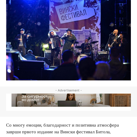
- Advertisement -
Со многу емоции, благодарност и позитивна атмосфера
заврши првото издание на Вински фестивал Битола,