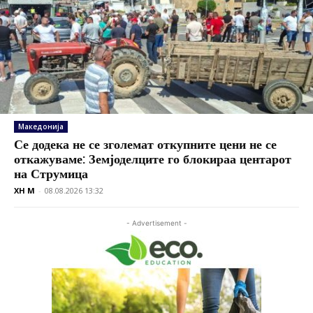
Македонија
Се додека не се зголемат откупните цени не се
откажуваме: Земјоделците го блокираа центарот
на Струмица
XH M
-
08.08.2026 13:32
- Advertisement -