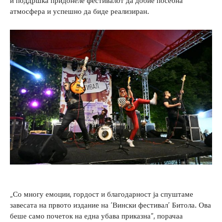
и поддршка придонеле фестивалот да добие посебна
атмосфера и успешно да биде реализиран.
„Со многу емоции, гордост и благодарност ја спуштаме
завесата на првото издание на ‘Вински фестивал’ Битола. Ова
беше само почеток на една убава приказна“, порачаа