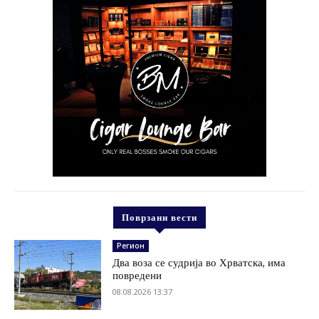
Поврзани вести
Регион
Два воза се судрија во Хрватска, има
повредени
08.08.2026 13:37