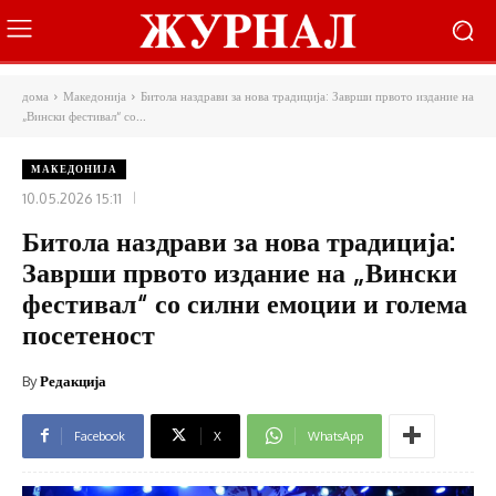
дома
Македонија
Битола наздрави за нова традиција: Заврши првото издание на
„Вински фестивал“ со...
МАКЕДОНИЈА
10.05.2026 15:11
Битола наздрави за нова традиција:
Заврши првото издание на „Вински
фестивал“ со силни емоции и голема
посетеност
By
Редакција
Facebook
X
WhatsApp