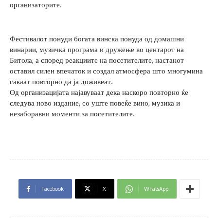
организаторите.
Фестивалот понуди богата винска понуда од домашни
винарии, музичка програма и дружење во центарот на
Битола, а според реакциите на посетителите, настанот
оставил силен впечаток и создал атмосфера што многумина
сакаат повторно да ја доживеат.
Од организацијата најавуваат дека наскоро повторно ќе
следува ново издание, со уште повеќе вино, музика и
незаборавни моменти за посетителите.
Facebook
X
WhatsApp