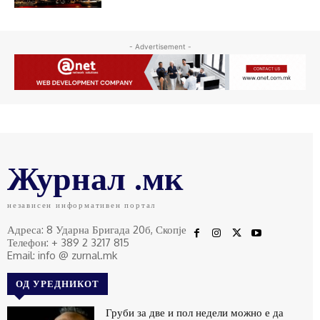
- Advertisement -
Журнал .мк
независен информативен портал
Адреса: 8 Ударна Бригада 20б, Скопје
Телефон: + 389 2 3217 815
Email: info @ zurnal.mk
ОД УРЕДНИКОТ
Груби за две и пол недели можно е да