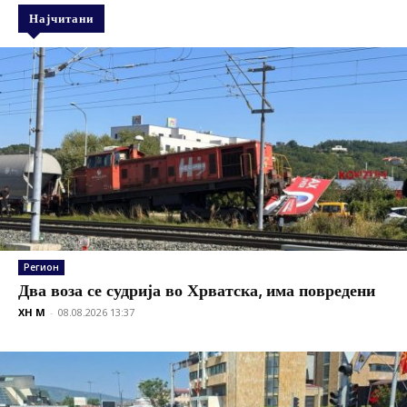
Најчитани
Регион
Два воза се судрија во Хрватска, има повредени
XH M
-
08.08.2026 13:37