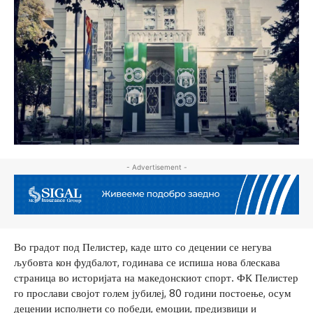
- Advertisement -
Во градот под Пелистер, каде што со децении се негува
љубовта кон фудбалот, годинава се испиша нова блескава
страница во историјата на македонскиот спорт. ФК Пелистер
го прослави својот голем јубилеј, 80 години постоење, осум
децении исполнети со победи, емоции, предизвици и