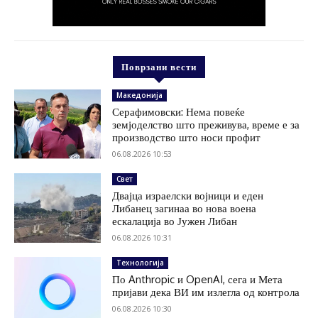
Поврзани вести
Македонија
Серафимовски: Нема повеќе
земјоделство што преживува, време е за
производство што носи профит
06.08.2026 10:53
Свет
Двајца израелски војници и еден
Либанец загинаа во нова воена
ескалација во Јужен Либан
06.08.2026 10:31
Технологија
По Anthropic и OpenAI, сега и Мета
пријави дека ВИ им излегла од контрола
06.08.2026 10:30