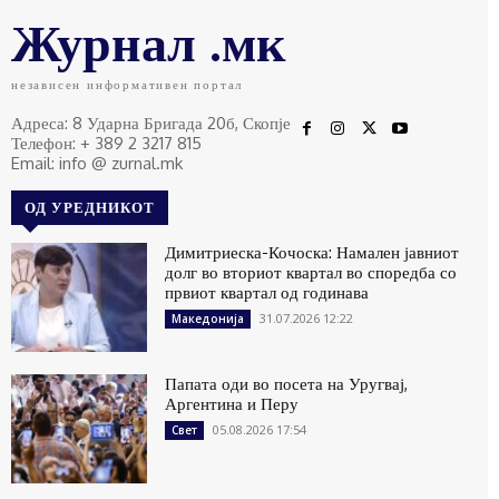
Журнал .мк
независен информативен портал
Адреса: 8 Ударна Бригада 20б, Скопје
Телефон: + 389 2 3217 815
Email: info @ zurnal.mk
ОД УРЕДНИКОТ
Димитриеска-Кочоска: Намален јавниот
долг во вториот квартал во споредба со
првиот квартал од годинава
31.07.2026 12:22
Македонија
Папата оди во посета на Уругвај,
Аргентина и Перу
05.08.2026 17:54
Свет