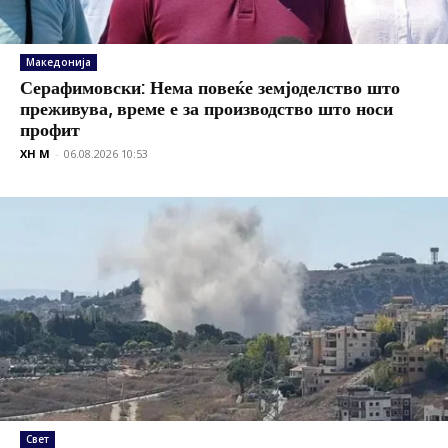
Македонија
Серафимовски: Нема повеќе земјоделство што
преживува, време е за производство што носи
профит
XH M
-
06.08.2026 10:53
Свет