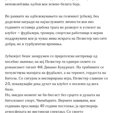
непоколеблива љубов кон зелено-белата боја.
Во рамките на одбележувањето на големиот јубилеј, беа
доделени награди на најзаслужните личности кои низ
годините оставија длабока трага во развојот и успехот на
клубот – фудбалери, тренери, спортски работници и верни
поддржувачи кои ја чуваа жива искрата на Пелистер низ сите
добри, но и турбулентни времиња.
Јубилејот беше заокружен со пријателски натпревар од
посебно значење, на кој Пелистер ги одмери силите со
романскиот гигант ФК Динамо Букурешт. На трибините се
почувствува магијата на фудбалот, а на теренот, гордоста на
Битола. Со сигурна и инспирирана игра, Пелистер славеше со
2:0, покажувајќи дека духот на клубот е посилен од кога
било.
Но, ниеден момент не би бил ист без срцето и душата на
битолскиот спорт, Чкембарите. Верните навивачи, кои
годинава прославија 40 години постоење, ја претворија
атмосферата во вистински спектакл. Со своето