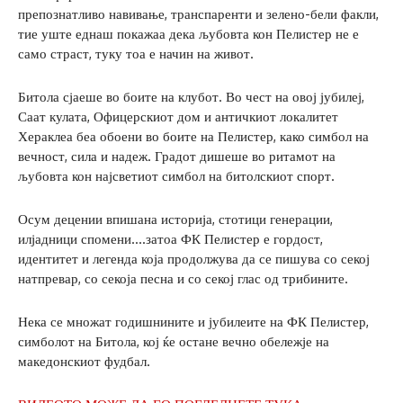
препознатливо навивање, транспаренти и зелено-бели факли,
тие уште еднаш покажаа дека љубовта кон Пелистер не е
само страст, туку тоа е начин на живот.
Битола сјаеше во боите на клубот. Во чест на овој јубилеј,
Саат кулата, Офицерскиот дом и античкиот локалитет
Хераклеа беа обоени во боите на Пелистер, како симбол на
вечност, сила и надеж. Градот дишеше во ритамот на
љубовта кон најсветиот симбол на битолскиот спорт.
Осум децении впишана историја, стотици генерации,
илјадници спомени….затоа ФК Пелистер е гордост,
идентитет и легенда која продолжува да се пишува со секој
натпревар, со секоја песна и со секој глас од трибините.
Нека се множат годишнините и јубилеите на ФК Пелистер,
симболот на Битола, кој ќе остане вечно обележје на
македонскиот фудбал.