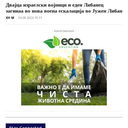
Двајца израелски војници и еден Либанец
загинаа во нова воена ескалација во Јужен Либан
XH M
-
06.08.2026 10:31
- Advertisement -
Stay Connected