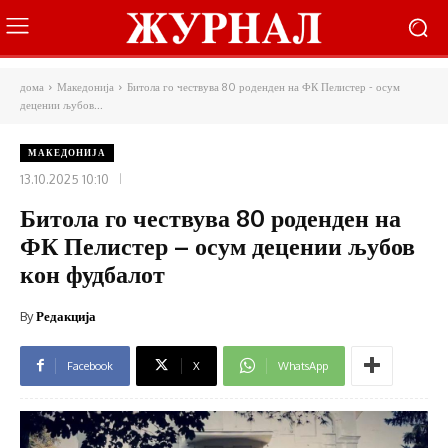
дома
Македонија
Битола го чествува 80 роденден на ФК Пелистер - осум
децении љубов...
МАКЕДОНИЈА
13.10.2025 10:10
Битола го чествува 80 роденден на
ФК Пелистер – осум децении љубов
кон фудбалот
By
Редакција
Facebook
X
WhatsApp