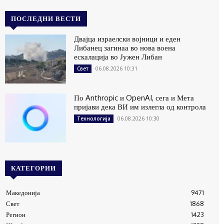
ПОСЛЕДНИ ВЕСТИ
Двајца израелски војници и еден
Либанец загинаа во нова воена
ескалација во Јужен Либан
06.08.2026 10:31
Свет
По Anthropic и OpenAI, сега и Мета
пријави дека ВИ им излегла од контрола
06.08.2026 10:30
Технологија
КАТЕГОРИИ
Македонија
9471
Свет
1868
Регион
1423