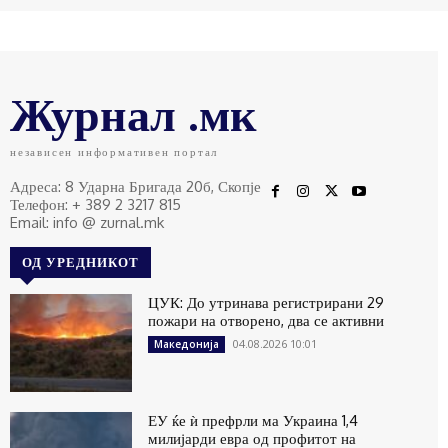
Журнал .мк
независен информативен портал
Адреса: 8 Ударна Бригада 20б, Скопје
Телефон: + 389 2 3217 815
Email: info @ zurnal.mk
ОД УРЕДНИКОТ
ЦУК: До утринава регистрирани 29
пожари на отворено, два се активни
04.08.2026 10:01
Македонија
ЕУ ќе ѝ префрли ма Украина 1,4
милијарди евра од профитот на