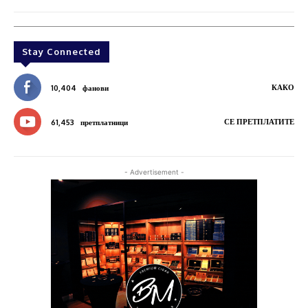
Stay Connected
КАКО
10,404
фанови
СЕ ПРЕТПЛАТИТЕ
61,453
претплатници
- Advertisement -