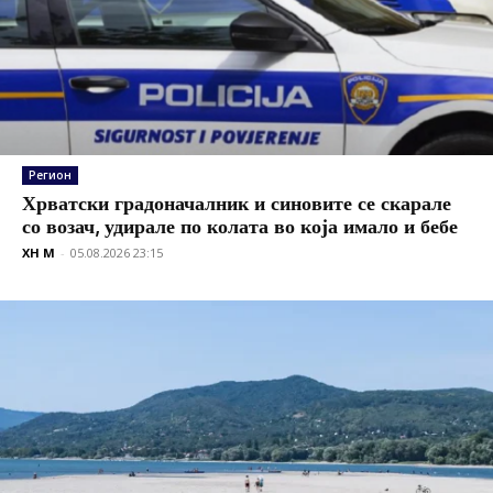
Регион
Хрватски градоначалник и синовите се скарале
со возач, удирале по колата во која имало и бебе
XH M
-
05.08.2026 23:15