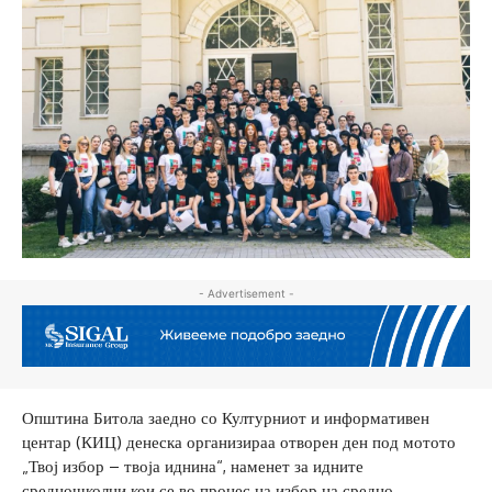
- Advertisement -
Општина Битола заедно со Културниот и информативен
центар (КИЦ) денеска организираа отворен ден под мотото
„Твој избор – твоја иднина“, наменет за идните
средношколци кои се во процес на избор на средно