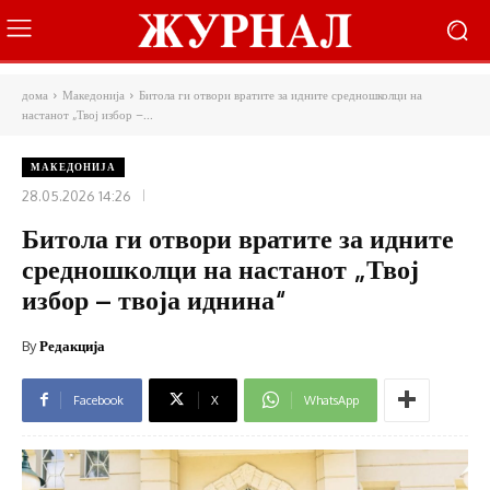
дома
Македонија
Битола ги отвори вратите за идните средношколци на
настанот „Твој избор –...
МАКЕДОНИЈА
28.05.2026 14:26
Битола ги отвори вратите за идните
средношколци на настанот „Твој
избор – твоја иднина“
By
Редакција
Facebook
X
WhatsApp