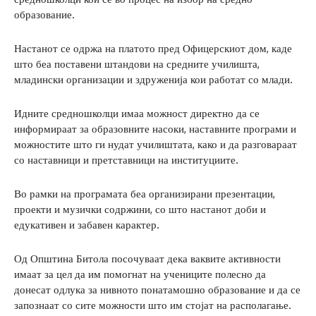
образование.
Настанот се одржа на платото пред Офицерскиот дом, каде
што беа поставени штандови на средните училишта,
младински организации и здруженија кои работат со млади.
Идните средношколци имаа можност директно да се
информираат за образовните насоки, наставните програми и
можностите што ги нудат училиштата, како и да разговараат
со наставници и претставници на институциите.
Во рамки на програмата беа организирани презентации,
проекти и музички содржини, со што настанот доби и
едукативен и забавен карактер.
Од Општина Битола посочуваат дека ваквите активности
имаат за цел да им помогнат на учениците полесно да
донесат одлука за нивното понатамошно образование и да се
запознаат со сите можности што им стојат на располагање.