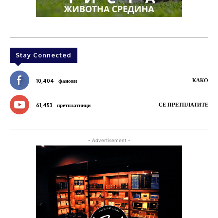
Stay Connected
КАКО
10,404
фанови
СЕ ПРЕТПЛАТИТЕ
61,453
претплатници
- Advertisement -