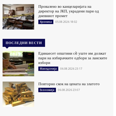
Провалено во канцеларијата на
директор на ЈКП, украдени пари од
дневниот промет
05.08.2026 18:02
Хроника
ПОСЛЕДНИ ВЕСТИ
Единаесет општини сè уште им должат
пари на избирачките одбори за ланските
избори
06.08.2026 23:17
Македонија
Повторно скок на цената на златото
06.08.2026 23:07
Економија