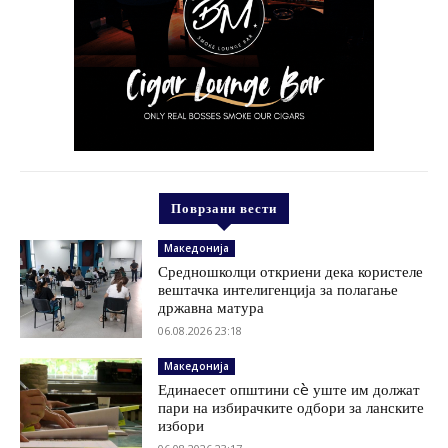
Поврзани вести
Македонија
Средношколци откриени дека користеле
вештачка интелигенција за полагање
државна матура
06.08.2026 23:18
Македонија
Единаесет општини сè уште им должат
пари на избирачките одбори за ланските
избори