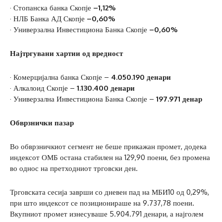
· Стопанска банка Скопје
–1,12%
· НЛБ Банка АД Скопје
–0,60%
· Универзална Инвестициона Банка Скопје
–0,60%
Најтргувани хартии од вредност
· Комерцијална банка Скопје –
4.050.190 денари
· Алкалоид Скопје –
1.130.400 денари
· Универзална Инвестициона Банка Скопје –
197.971 денар
Обврзнички пазар
Во обврзничкиот сегмент не беше прикажан промет, додека
индексот ОМБ остана стабилен на 129,90 поени, без промена
во однос на претходниот трговски ден.
Трговската сесија заврши со дневен пад на МБИ10 од 0,29%,
при што индексот се позиционираше на 9.737,78 поени.
Вкупниот промет изнесуваше 5.904.791 денари, а најголем