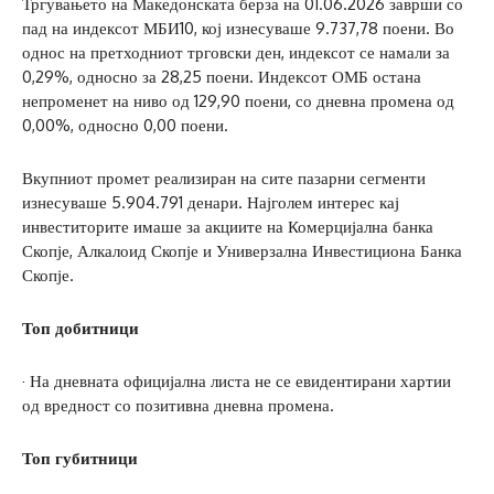
Тргувањето на Македонската берза на 01.06.2026 заврши со
пад на индексот МБИ10, кој изнесуваше 9.737,78 поени. Во
однос на претходниот трговски ден, индексот се намали за
0,29%, односно за 28,25 поени. Индексот ОМБ остана
непроменет на ниво од 129,90 поени, со дневна промена од
0,00%, односно 0,00 поени.
Вкупниот промет реализиран на сите пазарни сегменти
изнесуваше 5.904.791 денари. Најголем интерес кај
инвеститорите имаше за акциите на Комерцијална банка
Скопје, Алкалоид Скопје и Универзална Инвестициона Банка
Скопје.
Топ добитници
· На дневната официјална листа не се евидентирани хартии
од вредност со позитивна дневна промена.
Топ губитници