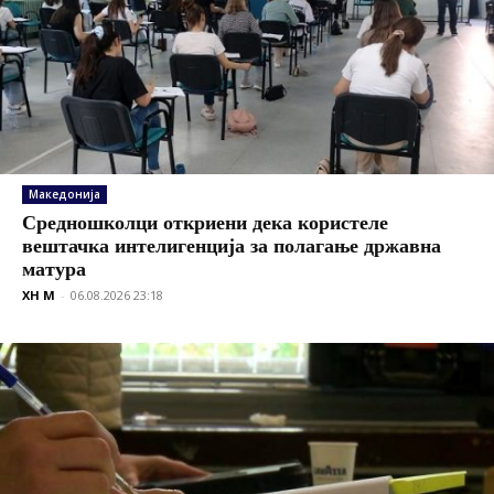
Македонија
Средношколци откриени дека користеле
вештачка интелигенција за полагање државна
матура
XH M
-
06.08.2026 23:18