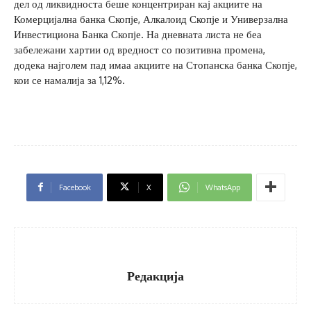
дел од ликвидноста беше концентриран кај акциите на
Комерцијална банка Скопје, Алкалоид Скопје и Универзална
Инвестициона Банка Скопје. На дневната листа не беа
забележани хартии од вредност со позитивна промена,
додека најголем пад имаа акциите на Стопанска банка Скопје,
кои се намалија за 1,12%.
Facebook
X
WhatsApp
Редакција