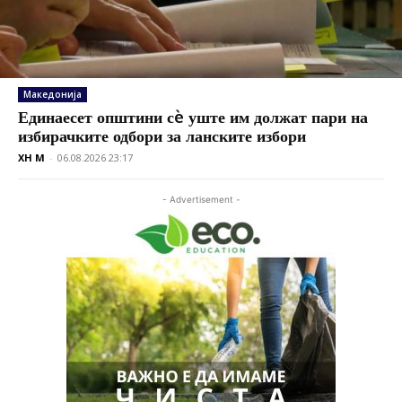
Македонија
Единаесет општини сè уште им должат пари на
избирачките одбори за ланските избори
XH M
-
06.08.2026 23:17
- Advertisement -