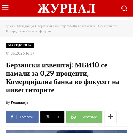
дома
Македонија
Берзански извештај: МБИ10 се намали за 0,29 проценти,
Комерцијална банка во фокусот...
МАКЕДОНИЈА
01.06.2026 16:37
Берзански извештај: МБИ10 се
намали за 0,29 проценти,
Комерцијална банка во фокусот на
инвеститорите
By
Редакција
Facebook
X
WhatsApp