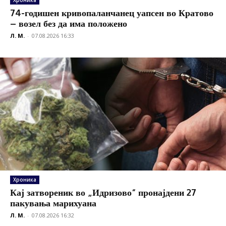
Хроника
74-годишен кривопаланчанец уапсен во Кратово
– возел без да има положено
Л. М.
-
07.08.2026 16:33
Хроника
Кај затвореник во „Идризово“ пронајдени 27
пакувања марихуана
Л. М.
-
07.08.2026 16:32