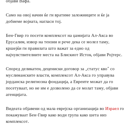
објави Вафа.
Само на овој начин ќе ги вратиме заложниците и ќе ја
добиеме војната, нагласи тој.
Бен-Гвир го посети комплексот на џамијата Ал-Акса во
Ерусалим, извор на тензии и рече дека се молел таму,
кршејќи ги правилата што важат за едно од
најчувствителните места на Блискиот Исток, објави Ројтерс.
Според деликатен, децениски договор за „статус кво“ со
муслиманските власти, комплексот Ал-Акса го управува
јорданска религиозна фондација, а Евреите можат да го
посетуваат, но не им е дозволено да се молат таму, објави
агенцијата.
Видеата објавени од мала еврејска организација во
Израел
го
покажуваат Бен-Гвир како води група како шета низ
комплексот.