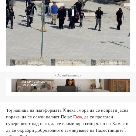
- Advertisement -
Тој напиша на платформата X дека „мора да се испрати јасна
порака: да се освои целиот Појас
Газа
, да се прогласи
суверенитет над него, да се елиминира секој член на Хамас и
да се охрабри доброволното заминување на Палестинците“,