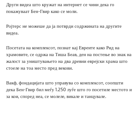
Други видеа што кружат на интернет се чини дека го
покажуваат Бен-Гвир како се моли.
Ројтерс не можеше да ја потврди содржината на другите
видеа.
Посетата на комплексот, познат кај Евреите како Рид на
храмовите, се одржа на Тиша Беав, ден на постење во знак на
жалост за уништувањето на два древни еврејски храма што
стоеле на тоа место пред векови.
Вакф, фондацијата што управува со комплексот, соопшти
дека Бен-Гвир бил меѓу 1.250 луѓе што го посетиле местото и
за кои, според неа, се молеле, викале и танцувале.