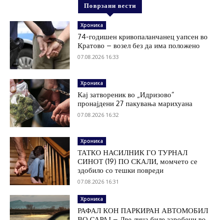
Поврзани вести
Хроника
74-годишен кривопаланчанец уапсен во
Кратово – возел без да има положено
07.08.2026 16:33
Хроника
Кај затвореник во „Идризово“
пронајдени 27 пакувања марихуана
07.08.2026 16:32
Хроника
ТАТКО НАСИЛНИК ГО ТУРНАЛ
СИНОТ (19) ПО СКАЛИ, момчето се
здобило со тешки повреди
07.08.2026 16:31
Хроника
РАФАЛ КОН ПАРКИРАН АВТОМОБИЛ
ВО САРАЈ – Две лица биле заробени во