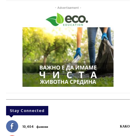
- Advertisement -
Stay Connected
КАКО
10,404
фанови