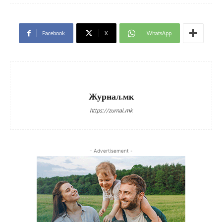
Facebook
X
WhatsApp
Журнал.мк
https://zurnal.mk
- Advertisement -