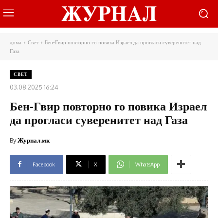
дома
Свет
Бен-Гвир повторно го повика Израел да прогласи суверенитет над
Газа
СВЕТ
03.08.2025 16:24
Бен-Гвир повторно го повика Израел
да прогласи суверенитет над Газа
By
Журнал.мк
Facebook
X
WhatsApp