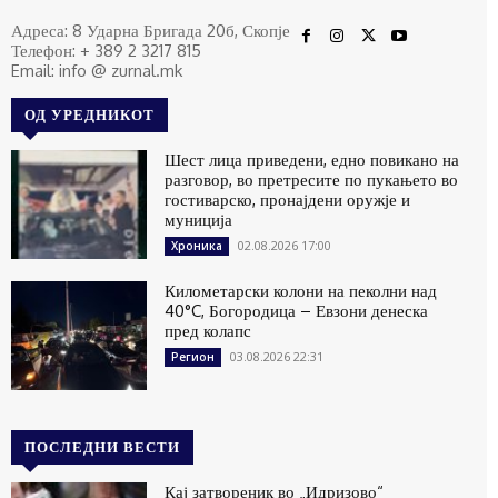
Адреса: 8 Ударна Бригада 20б, Скопје
Телефон: + 389 2 3217 815
Email: info @ zurnal.mk
ОД УРЕДНИКОТ
Шест лица приведени, едно повикано на
разговор, во претресите по пукањето во
гостиварско, пронајдени оружје и
муниција
02.08.2026 17:00
Хроника
Километарски колони на пеколни над
40°C, Богородица – Евзони денеска
пред колапс
03.08.2026 22:31
Регион
ПОСЛЕДНИ ВЕСТИ
Кај затвореник во „Идризово“