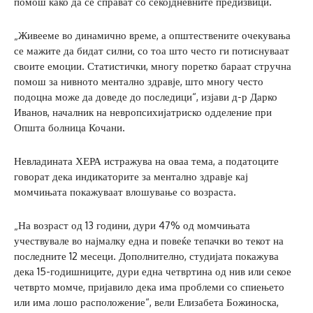
помош како да се справат со секојдневните предизвици.
„Живееме во динамично време, а општествените очекувања
се мажите да бидат силни, со тоа што често ги потиснуваат
своите емоции. Статистички, многу поретко бараат стручна
помош за нивното ментално здравје, што многу често
подоцна може да доведе до последици“, изјави д-р Дарко
Иванов, началник на невропсихијатриско одделение при
Општа болница Кочани.
Невладината ХЕРА истражува на оваа тема, а податоците
говорат дека индикаторите за ментално здравје кај
момчињата покажуваат влошување со возраста.
„На возраст од 13 години, дури 47% од момчињата
учествувале во најмалку една и повеќе тепачки во текот на
последните 12 месеци. Дополнително, студијата покажува
дека 15-годишниците, дури една четвртина од нив или секое
четврто момче, пријавило дека има проблеми со спиењето
или има лошо расположение“, вели Елизабета Божиноска,