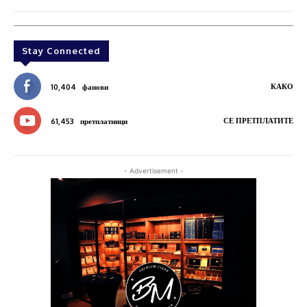
Stay Connected
КАКО
10,404
фанови
СЕ ПРЕТПЛАТИТЕ
61,453
претплатници
- Advertisement -