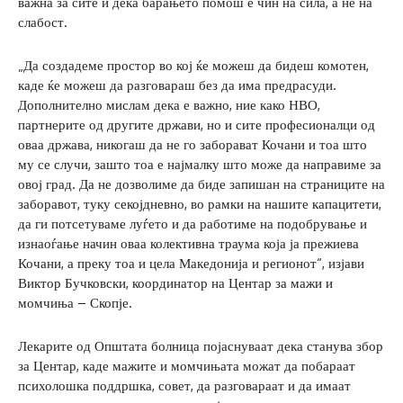
важна за сите и дека барањето помош е чин на сила, а не на
слабост.
„Да создадеме простор во кој ќе можеш да бидеш комотен,
каде ќе можеш да разговараш без да има предрасуди.
Дополнително мислам дека е важно, ние како НВО,
партнерите од другите држави, но и сите професионалци од
оваа држава, никогаш да не го заборават Кочани и тоа што
му се случи, зашто тоа е најмалку што може да направиме за
овој град. Да не дозволиме да биде запишан на страниците на
заборавот, туку секојдневно, во рамки на нашите капацитети,
да ги потсетуваме луѓето и да работиме на подобрување и
изнаоѓање начин оваа колективна траума која ја прежиева
Кочани, а преку тоа и цела Македонија и регионот“, изјави
Виктор Бучковски, координатор на Центар за мажи и
момчиња – Скопје.
Лекарите од Општата болница појаснуваат дека станува збор
за Центар, каде мажите и момчињата можат да побараат
психолошка поддршка, совет, да разговараат и да имаат