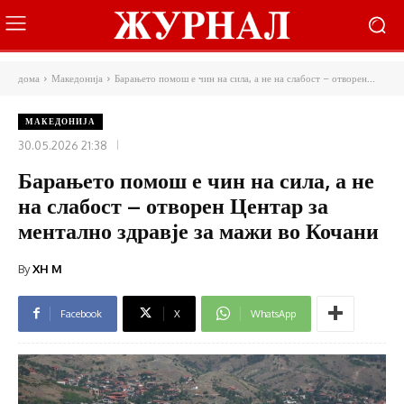
дома
Македонија
Барањето помош е чин на сила, а не на слабост – отворен...
МАКЕДОНИЈА
30.05.2026 21:38
Барањето помош е чин на сила, а не
на слабост – отворен Центар за
ментално здравје за мажи во Кочани
By
XH M
Facebook
X
WhatsApp