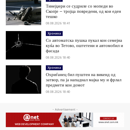
Тинејџери се судриле со мопеди во
Скопје – тројца повредени, од кои еден
тешко
08.08.2026 18:41
Хроника
Со автоматска пушка пукал кон семејна
куќа во Тетово, оштетени и автомобил и
фасада
08.08.2026 18:40
Хроника
Охриѓанец бил пуштен на викенд од
затвор, па ја нападнал мајка му и фрлал
предмети кон домот
08.08.2026 18:40
- Advertisement -