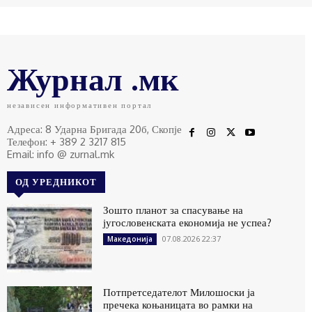
Журнал .мк
независен информативен портал
Адреса: 8 Ударна Бригада 20б, Скопје
Телефон: + 389 2 3217 815
Email: info @ zurnal.mk
ОД УРЕДНИКОТ
Зошто планот за спасување на
југословенската економија не успеа?
07.08.2026 22:37
Македонија
Потпретседателот Милошоски ја
пречека коњаницата во рамки на