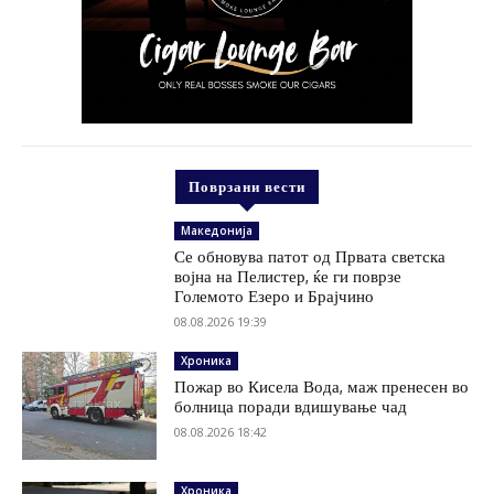
Поврзани вести
Македонија
Се обновува патот од Првата светска
војна на Пелистер, ќе ги поврзе
Големото Езеро и Брајчино
08.08.2026 19:39
Хроника
Пожар во Кисела Вода, маж пренесен во
болница поради вдишување чад
08.08.2026 18:42
Хроника