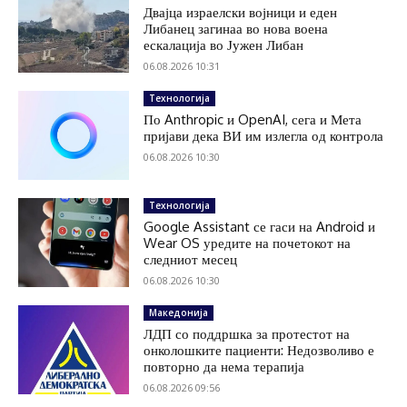
Двајца израелски војници и еден
Либанец загинаа во нова воена
ескалација во Јужен Либан
06.08.2026 10:31
Технологија
По Anthropic и OpenAI, сега и Мета
пријави дека ВИ им излегла од контрола
06.08.2026 10:30
Технологија
Google Assistant се гаси на Android и
Wear OS уредите на почетокот на
следниот месец
06.08.2026 10:30
Македонија
ЛДП со поддршка за протестот на
онколошките пациенти: Недозволиво е
повторно да нема терапија
06.08.2026 09:56