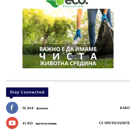
Stay Connected
КАКО
10,404
фанови
СЕ ПРЕТПЛАТИТЕ
61,453
претплатници