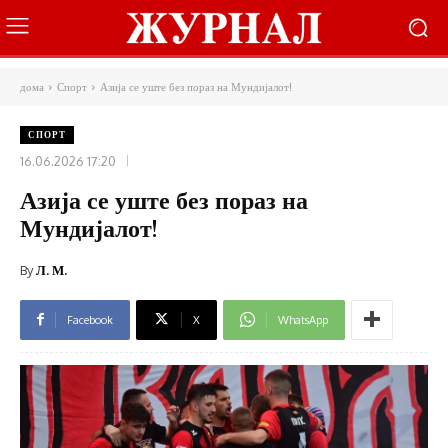
дома
Спорт
Азија се уште без пораз на Мундијалот!
СПОРТ
16.06.2026 17:20
Азија се уште без пораз на
Мундијалот!
By
Л. М.
Facebook
X
WhatsApp