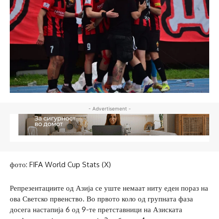
- Advertisement -
фото: FIFA World Cup Stats (X)
Репрезентациите од Азија се уште немаат ниту еден пораз на
ова Светско првенство. Во првото коло од групната фаза
досега настапија 6 од 9-те претставници на Азиската