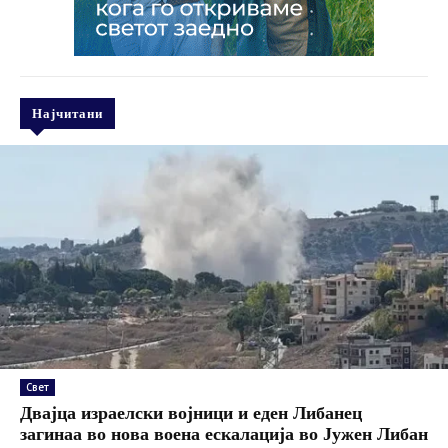
Најчитани
Свет
Двајца израелски војници и еден Либанец
загинаа во нова воена ескалација во Јужен Либан