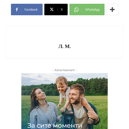
Facebook
X
WhatsApp
Л. М.
- Advertisement -