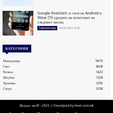
Google Assistant се гаси на Android и
Wear OS уредите на почетокот на
следниот месец
06.08.2026 10:30
Технологија
КАТЕГОРИИ
Македонија
9470
Свет
1868
Регион
1423
Шоубиз
1328
Хроника
1296
Спорт
1208
Журнал .мк © - 2025 // Develped by Anet.com.mk