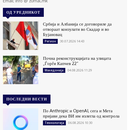
Email: info @ zurnal.mk
ОД УРЕДНИКОТ
Србија и Албанија се договориле да
отвораат конзулати во Скадар и во
Бујановац
30.07.2026 14:43
Регион
Почна реконструкцијата на улицата
„Ѓорѓи Капчев 22“
04.08.2026 11:29
Македонија
ПОСЛЕДНИ ВЕСТИ
По Anthropic и OpenAI, сега и Мета
пријави дека ВИ им излегла од контрола
06.08.2026 10:30
Технологија