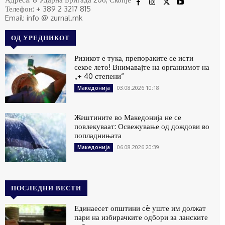
Телефон: + 389 2 3217 815
Email: info @ zurnal.mk
ОД УРЕДНИКОТ
Ризикот е тука, препораките се исти
секое лето! Внимавајте на организмот на
„+ 40 степени“
03.08.2026 10:18
Македонија
Жештините во Македонија не се
повлекуваат: Освежување од дождови во
попладнињата
06.08.2026 20:39
Македонија
ПОСЛЕДНИ ВЕСТИ
Единаесет општини сè уште им должат
пари на избирачките одбори за ланските