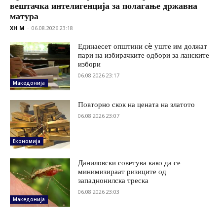
вештачка интелигенција за полагање државна
матура
XH M
-
06.08.2026 23:18
Единаесет општини сè уште им должат
пари на избирачките одбори за ланските
избори
06.08.2026 23:17
Македонија
Повторно скок на цената на златото
06.08.2026 23:07
Економија
Даниловски советува како да се
минимизираат ризиците од
западнонилска треска
06.08.2026 23:03
Македонија