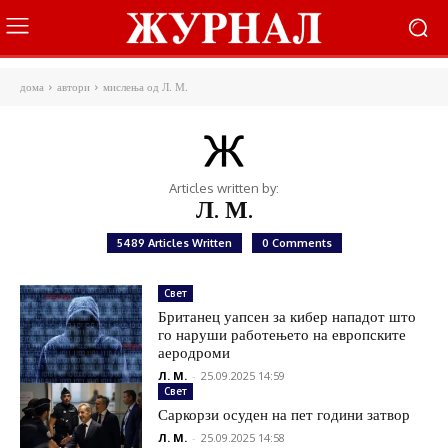
дома
автори
мислења од Л. М.
Articles written by:
Л. М.
5489 Articles Written
0 Comments
Свет
Британец уапсен за кибер нападот што
го наруши работењето на европските
аеродроми
Л. М.
-
25.09.2025 14:59
Свет
Саркорзи осуден на пет години затвор
Л. М.
-
25.09.2025 14:58