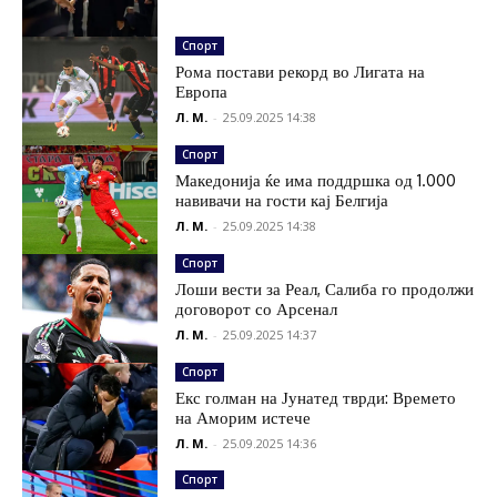
Спорт
Рома постави рекорд во Лигата на
Европа
Л. М.
-
25.09.2025 14:38
Спорт
Македонија ќе има поддршка од 1.000
навивачи на гости кај Белгија
Л. М.
-
25.09.2025 14:38
Спорт
Лоши вести за Реал, Салиба го продолжи
договорот со Арсенал
Л. М.
-
25.09.2025 14:37
Спорт
Екс голман на Јунатед тврди: Времето
на Аморим истече
Л. М.
-
25.09.2025 14:36
Спорт