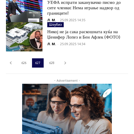
УЕФА испрати заканувачко писмо до
сите членки: Нема играње надвор од
границите!
Л. М.
-
25.09.2025 14:35
Шоубиз
Никој не ја сака раскошната куќа на
Џенифер Лопез и Бен Афлек (ФОТО)
Л. М.
-
25.09.2025 14:34
626
627
628
- Advertisement -