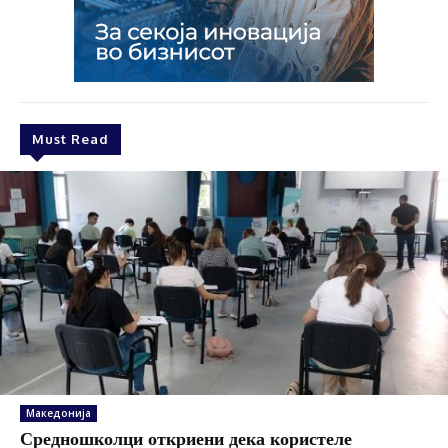
Must Read
Македонија
Средношколци откриени дека користеле