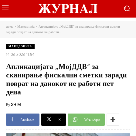
дома
Македонија
Апликацијата „МојДДВ“ за сканирање фискални сметки
заради поврат на данокот не работи...
МАКЕДОНИЈА
14.06.2026 11:54
Апликацијата „МојДДВ“ за
сканирање фискални сметки заради
поврат на данокот не работи пет
дена
By
XH M
Facebook
X
WhatsApp