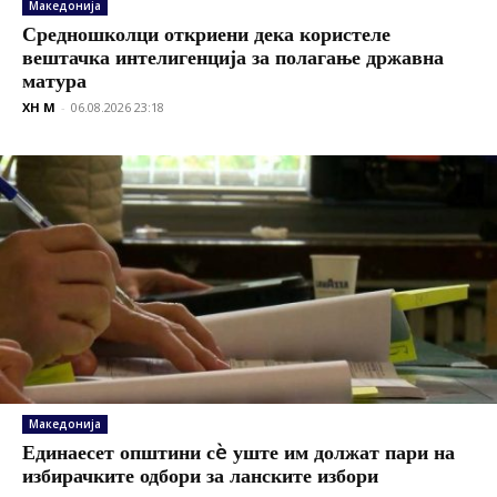
Македонија
Средношколци откриени дека користеле
вештачка интелигенција за полагање државна
матура
XH M
-
06.08.2026 23:18
Македонија
Единаесет општини сè уште им должат пари на
избирачките одбори за ланските избори