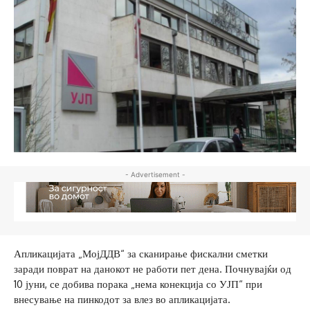
- Advertisement -
Апликацијата „МојДДВ“ за сканирање фискални сметки
заради поврат на данокот не работи пет дена. Почнувајќи од
10 јуни, се добива порака „нема конекција со УЈП“ при
внесување на пинкодот за влез во апликацијата.