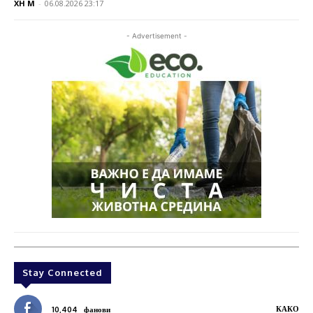
XH M
-
06.08.2026 23:17
- Advertisement -
Stay Connected
КАКО
10,404
фанови