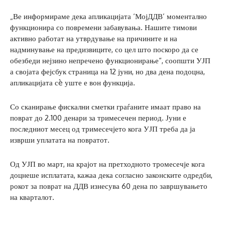
„Ве информираме дека апликацијата ‘МојДДВ’ моментално
функционира со повремени забавувања. Нашите тимови
активно работат на утврдување на причините и на
надминување на предизвиците, со цел што поскоро да се
обезбеди нејзино непречено функционирање“, соопшти УЈП
а својата фејсбук страница на 12 јуни, но два дена подоцна,
апликацијата сè уште е вон функција.
Со сканирање фискални сметки граѓаните имаат право на
поврат до 2.100 денари за тримесечен период. Јуни е
последниот месец од тримесечјето кога УЈП треба да ја
изврши уплатата на повратот.
Од УЈП во март, на крајот на претходното тромесечје кога
доцнеше исплатата, кажаа дека согласно законските одредби,
рокот за поврат на ДДВ изнесува 60 дена по завршувањето
на кварталот.