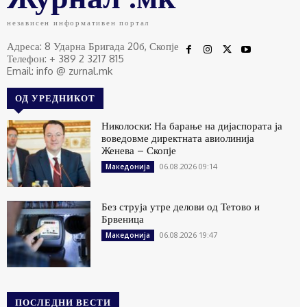
независен информативен портал
Адреса: 8 Ударна Бригада 20б, Скопје
Телефон: + 389 2 3217 815
Email: info @ zurnal.mk
ОД УРЕДНИКОТ
Николоски: На барање на дијаспората ја
воведовме директната авиолинија
Женева – Скопје
06.08.2026 09:14
Македонија
Без струја утре делови од Тетово и
Брвеница
06.08.2026 19:47
Македонија
ПОСЛЕДНИ ВЕСТИ