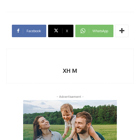
Facebook
X
WhatsApp
XH M
- Advertisement -