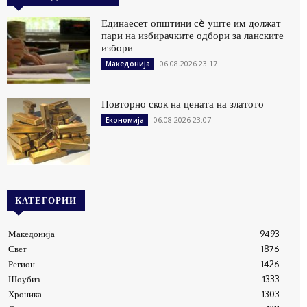
Единаесет општини сè уште им должат
пари на избирачките одбори за ланските
избори
06.08.2026 23:17
Македонија
Повторно скок на цената на златото
06.08.2026 23:07
Економија
КАТЕГОРИИ
Македонија
9493
Свет
1876
Регион
1426
Шоубиз
1333
Хроника
1303