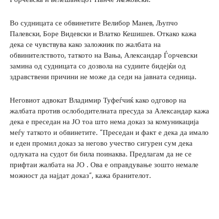
Во судницата се обвинетите Велибор Манев, Љупчо
Палевски, Боре Видевски и Влатко Кешишев. Откако кажа
дека се чувствува како заложник по жалбата на
обвинителството, таткото на Вања, Александар Ѓорчевски
замина од судницата со дозвола на судиите бидејќи од
здравствени причини не може да седи на јавната седница.
Неговиот адвокат Владимир Туфеѓчиќ како одговор на
жалбата против ослободителната пресуда за Александар кажа
дека е преседан на ЈО тоа што нема доказ за комуникација
меѓу таткото и обвинетите. “Преседан и факт е дека да имало
и еден промил доказ за негово учество сигурен сум дека
одлуката на судот би била поинаква. Предлагам да не се
прифтаи жалбата на ЈО . Ова е оправдување зошто немале
можност да најдат доказ”, кажа бранителот.