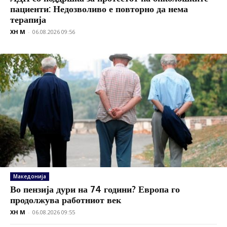
пациенти: Недозволиво е повторно да нема
терапија
XH M
-
06.08.2026 09:56
Македонија
Во пензија дури на 74 години? Европа го
продолжува работниот век
XH M
-
06.08.2026 09:55