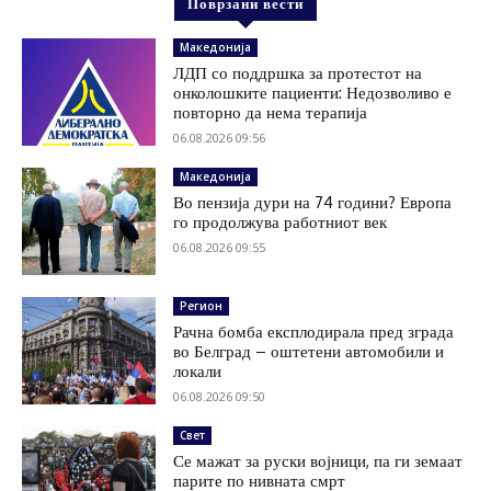
Поврзани вести
Македонија
ЛДП со поддршка за протестот на
онколошките пациенти: Недозволиво е
повторно да нема терапија
06.08.2026 09:56
Македонија
Во пензија дури на 74 години? Европа
го продолжува работниот век
06.08.2026 09:55
Регион
Рачна бомба експлодирала пред зграда
во Белград – оштетени автомобили и
локали
06.08.2026 09:50
Свет
Се мажат за руски војници, па ги земаат
парите по нивната смрт