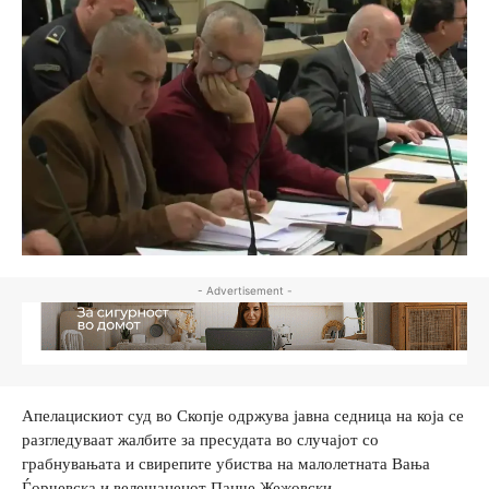
- Advertisement -
Апелацискиот суд во Скопје одржува јавна седница на која се
разгледуваат жалбите за пресудата во случајот со
грабнувањата и свирепите убиства на малолетната Вања
Ѓорчевска и велешанецот Панче Жежовски.