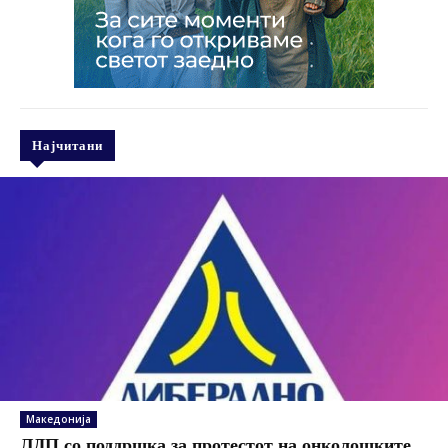
Најчитани
Македонија
ЛДП со поддршка за протестот на онколошките