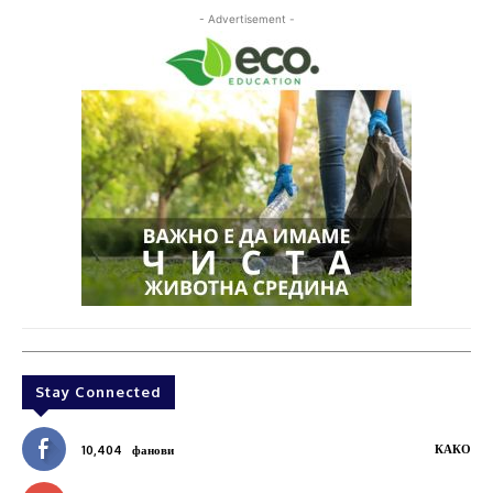
- Advertisement -
Stay Connected
КАКО
10,404
фанови