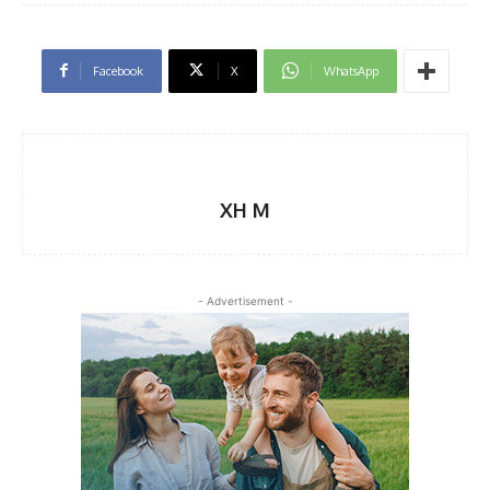
Facebook
X
WhatsApp
XH M
- Advertisement -