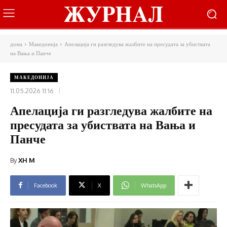
дома
Македонија
Апелација ги разгледува жалбите на пресудата за убиствата
на Вања и Панче
МАКЕДОНИЈА
11.05.2026 11:16
Апелација ги разгледува жалбите на
пресудата за убиствата на Вања и
Панче
By
XH M
Facebook
X
WhatsApp