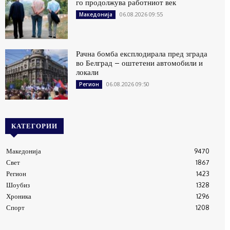
го продолжува работниот век
06.08.2026 09:55
Македонија
Рачна бомба експлодирала пред зграда
во Белград – оштетени автомобили и
локали
06.08.2026 09:50
Регион
КАТЕГОРИИ
Македонија
9470
Свет
1867
Регион
1423
Шоубиз
1328
Хроника
1296
Спорт
1208