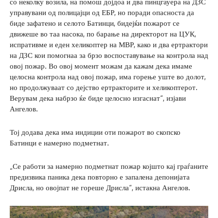
со неколку возила, на помош дојдоа и два пинцгауера на ДЗС
управувани од полицајци од ЕБР, но поради опасноста да
биде зафатено и селото Батинци, бидејќи пожарот се
движеше во таа насока, по барање на директорот на ЦУК,
испративме и еден хеликоптер на МВР, како и два ертрактори
на ДЗС кои помогнаа за брзо воспоставување на контрола над
овој пожар. Во овој момент можам да кажам дека имаме
целосна контрола над овој пожар, има горење уште во долот,
но продолжуваат со дејство ертракторите и хеликоптерот.
Верувам дека набрзо ќе биде целосно изгаснат“, изјави
Ангелов.
Тој додава дека има индиции оти пожарот во скопско
Батинци е намерно подметнат.
„Се работи за намерно подметнат пожар којшто кај граѓаните
предизвика паника дека повторно е запалена депонијата
Дрисла, но овојпат не гореше Дрисла“, истакна Ангелов.