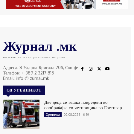
Журнал .мк
независен информативен портал
Адреса: 8 Ударна Бригада 20б, Скопје
Телефон: + 389 2 3217 815
Email: info @ zurnal.mk
ОД УРЕДНИКОТ
Две деца се тешко повредени во
сообраќајка со четирицикл во Гостивар
02.08.2026 16:59
Хроника