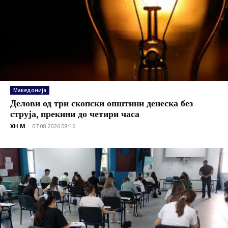
Македонија
Делови од три скопски општини денеска без
струја, прекини до четири часа
XH M
-
07.08.2026 08:16