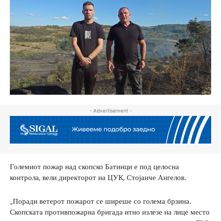
- Advertisement -
Големиот пожар над скопско Батинци е под целосна
контрола, вели директорот на ЦУК, Стојанче Ангелов.
„Поради ветерот пожарот се ширеше со голема брзина.
Скопската противпожарна бригада итно излезе на лице место