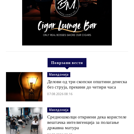
Поврзани вести
Македонија
Делови од три скопски општини денеска
без струја, прекини до четири часа
07.08.2026 08:16
Македонија
Средношколци откриени дека користеле
вештачка интелигенција за полагање
државна матура