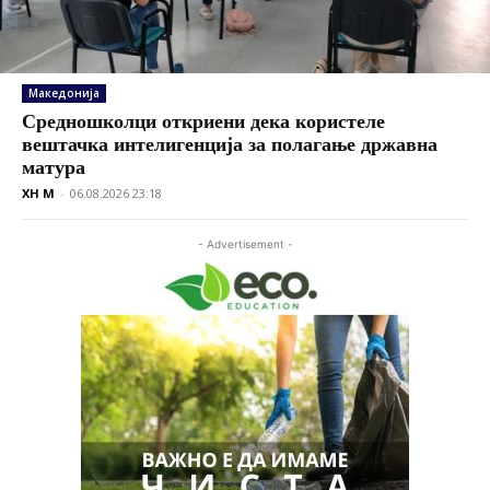
Македонија
Средношколци откриени дека користеле
вештачка интелигенција за полагање државна
матура
XH M
-
06.08.2026 23:18
- Advertisement -