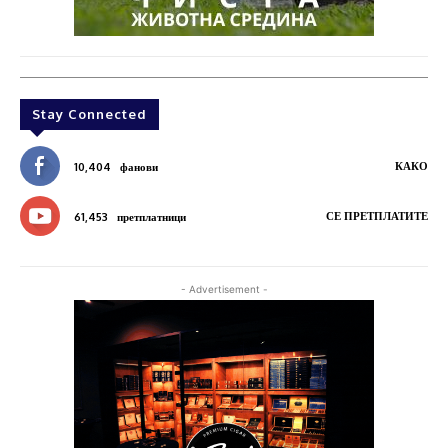
Stay Connected
КАКО
10,404
фанови
СЕ ПРЕТПЛАТИТЕ
61,453
претплатници
- Advertisement -