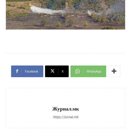
Facebook
X
WhatsApp
Журнал.мк
https://zurnal.mk