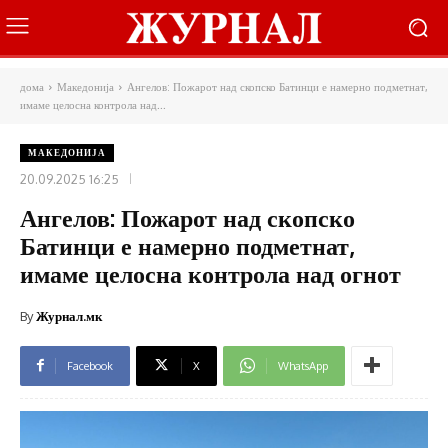
дома
Македонија
Ангелов: Пожарот над скопско Батинци е намерно подметнат,
имаме целосна контрола над...
МАКЕДОНИЈА
20.09.2025 16:25
Ангелов: Пожарот над скопско
Батинци е намерно подметнат,
имаме целосна контрола над огнот
By
Журнал.мк
Facebook
X
WhatsApp