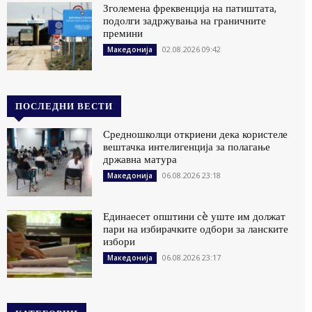
Зголемена фреквенција на патиштата,
подолги задржувања на граничните
премини
02.08.2026 09:42
Македонија
ПОСЛЕДНИ ВЕСТИ
Средношколци откриени дека користеле
вештачка интелигенција за полагање
државна матура
06.08.2026 23:18
Македонија
Единаесет општини сè уште им должат
пари на избирачките одбори за ланските
избори
06.08.2026 23:17
Македонија