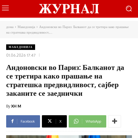
дома
Македонија
Андоновски во Париз: Балканот да се третира како прашање
на стратешка предвидливост,...
МАКЕДОНИЈА
01.06.2026 17:47
Андоновски во Париз: Балканот да
се третира како прашање на
стратешка предвидливост, сајбер
заканите се заеднички
By
XH M
Facebook
X
WhatsApp