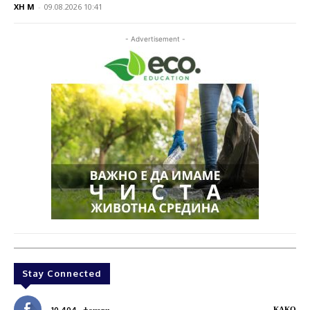
XH M
-
09.08.2026 10:41
- Advertisement -
Stay Connected
КАКО