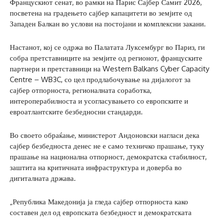
Францускиот сенат, во рамки на Парис Сајбер Самит 2026,
посветена на градењето сајбер капацитети во земјите од
Западен Балкан во услови на постојани и комплексни закани.
Настанот, кој се одржа во Палатата Луксембург во Париз, ги
собра претставниците на земјите од регионот, француските
партнери и претставници на Western Balkans Cyber Capacity
Centre – WB3C, со цел продлабочување на дијалогот за
сајбер отпорноста, регионалната соработка,
интероперабилноста и усогласувањето со европските и
евроатлантските безбедносни стандарди.
Во своето обраќање, министерот Андоновски нагласи дека
сајбер безбедноста денес не е само техничко прашање, туку
прашање на национална отпорност, демократска стабилност,
заштита на критичната инфраструктура и доверба во
дигиталната држава.
„Република Македонија ја гледа сајбер отпорноста како
составен дел од европската безбедност и демократската