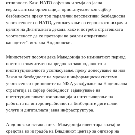
отпорност. Како НАТО сојузник и земја со јасна
евроатлантска ориентација, пристапуваме кон сајбер
безбедноста преку три паралелни перспективи: безбедносна
усогласеност со НАТО, усогласување со европското acquis и
целите на Дигиталната декада, како и потреба стратешката
усогласеност да се претвори во реален оперативен
капацитет“, истакна Андоновски.
Министерот посочи дека Македонија во изминатиот период
постигна значителен напредок во законодавното и
институционалното усогласување, преку донесување на нов
Закон за безбедност на мрежи и информациски системи
усогласен со принципите на NIS2, усвојување на Национална
стратегија за сајбер безбедност, зајакнување на
институционалната координација и интензивирање на
работата на интероперабилноста, безбедните дигитални
услуги и дигиталната јавна инфраструктура.
Андоновски истакна дека Македонија инвестира значајни
средства во изградба на Владиниот центар за одговор на