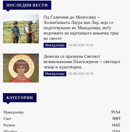
ПОСЛЕДНИ ВЕСТИ
Од Галичник до Монголија –
Холанѓанката Лаура ван Лар, која се
подготвуваше во Македонија, меѓу
водечките на најтешката коњичка трка
во светот
09.08.2026 10:41
Македонија
Денеска се празнува Светиот
великомаченик Пантелејмон – светецот
лекар и чудотворец
09.08.2026 10:34
Македонија
КАТЕГОРИИ
Македонија
9554
Свет
1889
Регион
1440
Шоубиз
1344