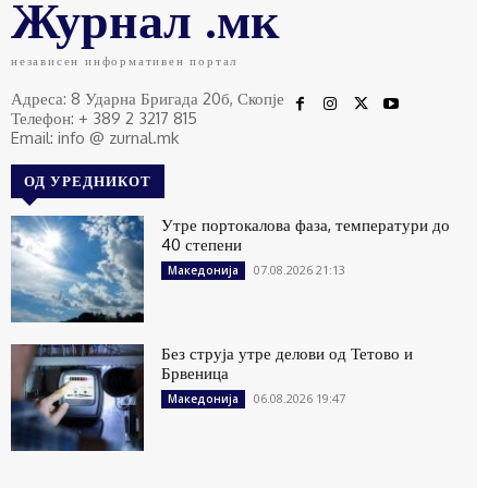
Журнал .мк
независен информативен портал
Адреса: 8 Ударна Бригада 20б, Скопје
Телефон: + 389 2 3217 815
Email: info @ zurnal.mk
ОД УРЕДНИКОТ
Утре портокалова фаза, температури до
40 степени
07.08.2026 21:13
Македонија
Без струја утре делови од Тетово и
Брвеница
06.08.2026 19:47
Македонија