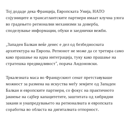
Тој додаде дека Франција, Европската Унија, НАТО
сојузниците и трансатлантските партнери имаат клучна улога
во градењето регионални механизми за доверба,
споделување информации, обуки и заеднички вежби.
„Западен Балкан веќе денес е дел од безбедносната
архитектура на Европа. Регионот не може да се третира само
како прашање на идна интеграција, туку како прашање на
стратешка предвидливост“, порача Андоновски.
Тркалезната маса во Францускиот сенат претставуваше
можност за размена на искуства меѓу земјите од Западен
Балкан и европските партнери, со фокус на практичното
јакнење на сајбер капацитетите, заштитата од хибридни
закани и унапредувањето на регионалната и европската
соработка во областа на дигиталната отпорност.