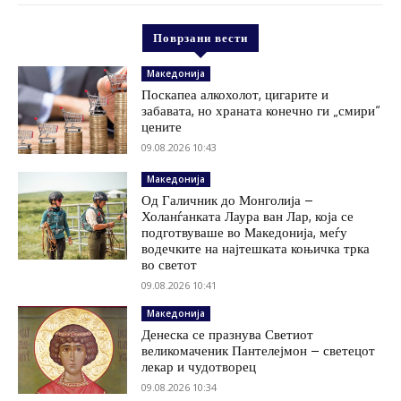
Поврзани вести
Македонија
Поскапеа алкохолот, цигарите и
забавата, но храната конечно ги „смири“
цените
09.08.2026 10:43
Македонија
Од Галичник до Монголија –
Холанѓанката Лаура ван Лар, која се
подготвуваше во Македонија, меѓу
водечките на најтешката коњичка трка
во светот
09.08.2026 10:41
Македонија
Денеска се празнува Светиот
великомаченик Пантелејмон – светецот
лекар и чудотворец
09.08.2026 10:34