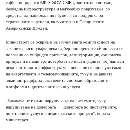
сајбер инциденти MKD-GOV-CSIRT, заштитни системи,
безбедна инфраструктура и меѓусебно поврзување, со
средства од националниот буџет и со поддршка од
стратешките партнери, вклучително и Соединетите
Американски Држави.
Министерот се осврна и на зголемената комплексност на
заканите, посочувајќи дека сајбер инцидентите сè почесто се
поврзани со хибриден притисок, дезинформации, економска
принуда и напади врз довербата во институциите. Тој нагласи
дека критичната инфраструктура денес не се однесува само
на енергетиката и телекомуникациите, туку и на јавната
администрација, здравствените системи, образовните
платформи и дигиталните јавни услуги.
„Заканата не е само нарушување на системите, туку
нарушување на довербата — довербата во институциите,
дигиталните услуги и демократските процеси“, порача
министерот.