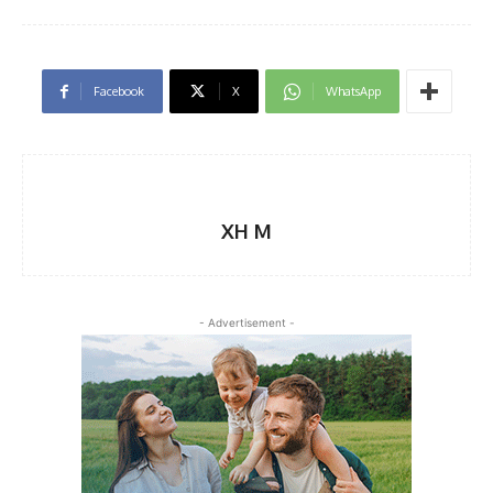
Facebook
X
WhatsApp
XH M
- Advertisement -