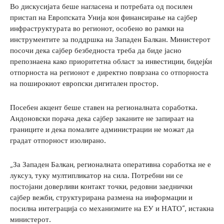
Во дискусијата беше нагласена и потребата од посилен
пристап на Европската Унија кон финансирање на сајбер
инфраструктурата во регионот, особено во рамки на
инструментите за поддршка на Западен Балкан. Министерот
посочи дека сајбер безбедноста треба да биде јасно
препознаена како приоритетна област за инвестиции, бидејќи
отпорноста на регионот е директно поврзана со отпорноста
на поширокиот европски дигитален простор.
Посебен акцент беше ставен на регионалната соработка.
Андоновски порача дека сајбер заканите не запираат на
границите и дека помалите администрации не можат да
градат отпорност изолирано.
„За Западен Балкан, регионалната оперативна соработка не е
луксуз, туку мултипликатор на сила. Потребни ни се
постојани доверливи контакт точки, редовни заеднички
сајбер вежби, структурирана размена на информации и
посилна интеграција со механизмите на ЕУ и НАТО“, истакна
министерот.