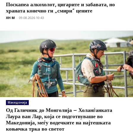
Поскапеа алкохолот, цигарите и забавата, но
храната конечно ги „смири“ цените
XH M
-
09.08.2026 10:43
Македонија
Од Галичник до Монголија – Холанѓанката
Лаура ван Лар, која се подготвуваше во
Македонија, меѓу водечките на најтешката
коњичка трка во светот