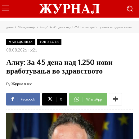
дома
Македонија
Алиу: За 45 дена над 1.250 нови вработувања во здравството
МАКЕДОНИЈА
ТОП ВЕСТИ
08.08.2025 15:25
Алиу: За 45 дена над 1.250 нови
вработувања во здравството
By
Журнал.мк
Facebook
X
WhatsApp