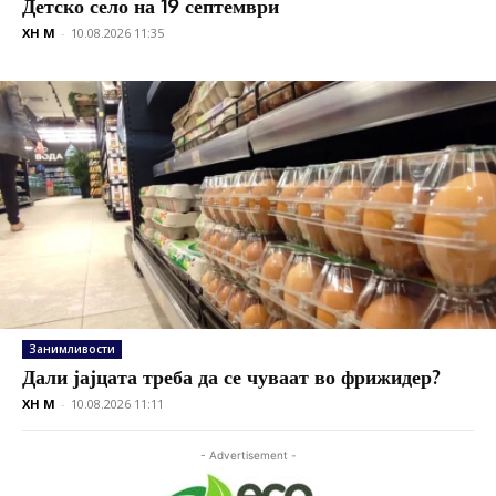
Детско село на 19 септември
XH M
-
10.08.2026 11:35
Занимливости
Дали јајцата треба да се чуваат во фрижидер?
XH M
-
10.08.2026 11:11
- Advertisement -