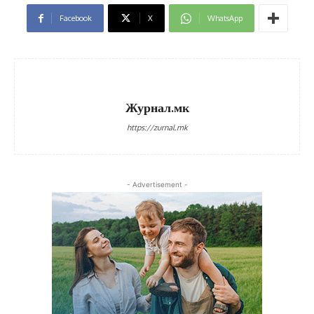
Facebook
X
WhatsApp
Журнал.мк
https://zurnal.mk
- Advertisement -