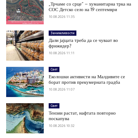
„Трчаме со срце“ – хуманитарна трка на
СОС Детско село на 19 септември
10.08.2026 11:35
Занимливости
Дали јајцата треба да се чуваат во
фрижидер?
10.08.2026 11:11
Свет
Еколошки активисти на Малдивите се
борат против прекумерната градба
10.08.2026 11:07
Свет
Тензии растат, нафтата повторно
поскапува
10.08.2026 10:32