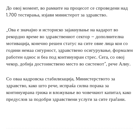
До овој момент, во рамките на процесот се спроведени над
1.700 тестирања, изјави министерот за здравство.
„Ова е значајно и историско зајакнување на кадарот во
рекордно време во здравствениот сектор – дополнителна
мотивација, конечно решен статус на сите овие лица кои со
години немаа сигурност, здравствено осигурување, формален
работен однос и беа под континуиран стрес. Сега, со овој
чекор, добија достоинствено место во системот“, рече Алиу.
Со оваа кадровска стабилизација, Министерството за
здравство, како што рече, испраќа силна порака за
континуирана грижа и вложување во човечкиот капитал, како
предуслов за подобри здравствени услуги за сите граѓани.