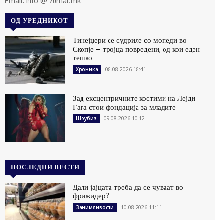
Email: info @ zurnal.mk
ОД УРЕДНИКОТ
Тинејџери се судриле со мопеди во
Скопје – тројца повредени, од кои еден
тешко
08.08.2026 18:41
Хроника
Зад ексцентричните костими на Лејди
Гага стои фондација за младите
09.08.2026 10:12
Шоубиз
ПОСЛЕДНИ ВЕСТИ
Дали јајцата треба да се чуваат во
фрижидер?
10.08.2026 11:11
Занимливости