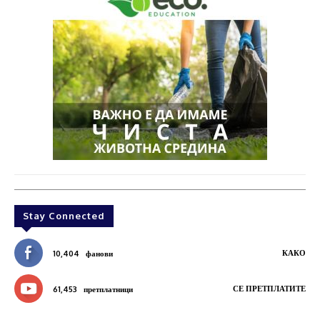
Stay Connected
КАКО
10,404
фанови
СЕ ПРЕТПЛАТИТЕ
61,453
претплатници