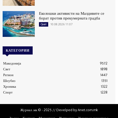
Еколошки активисти на Малдивите се
борат против прекумерната градба
10.08.2026 11:07
Свет
КАТЕГОРИИ
Македонија
9572
Свет
1898
Регион
1447
Шоубиз
1351
Хроника
1322
Спорт
1228
Журнал .мк © - 2025 // Develped by Anet.com.mk
За нас
Контакт
Маркетинг
Импресум
Услови за користење