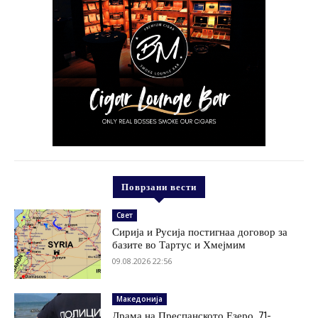
Поврзани вести
Свет
Сирија и Русија постигнаа договор за
базите во Тартус и Хмејмим
09.08.2026 22:56
Македонија
Драма на Преспанското Езеро, 71-