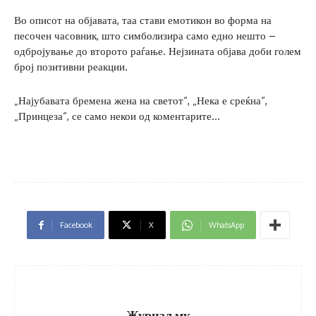
Во описот на објавата, таа стави емотикон во форма на
песочен часовник, што симболизира само едно нешто –
одбројување до второто раѓање. Нејзината објава доби голем
број позитивни реакции.
„Најубавата бремена жена на светот“, „Нека е среќна“,
„Принцеза“, се само некои од коментарите…
Facebook
X
WhatsApp
Журнал.мк