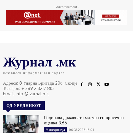
- Advertisement -
Журнал .мк
независен информативен портал
Адреса: 8 Ударна Бригада 20б, Скопје
Телефон: + 389 2 3217 815
Email: info @ zurnal.mk
ОД УРЕДНИКОТ
Годинава државната матура со просечна
оценка 3,66
06.08.2026 13:01
Македонија