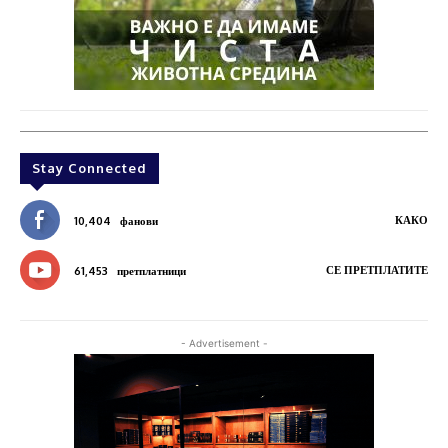
Stay Connected
КАКО
10,404
фанови
СЕ ПРЕТПЛАТИТЕ
61,453
претплатници
- Advertisement -