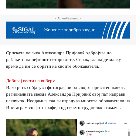
- Advertisement -
Српската пејачка Александра Пријовиќ одбројува до
раѓањето на нејзиното второ дете. Сепак, таа најде малку
време да им се обрати на своите обожаватели…
Добивај вести на вибер>
Иако ретко објавува фотографии од својот приватен живот,
регионалната ѕвезда Александра Пријовиќ овој пат направи
исклучок. Неодамна, таа ги израдува многуте обожаватели на
Инстаграм со фотографија од своето трудничко стомаче.