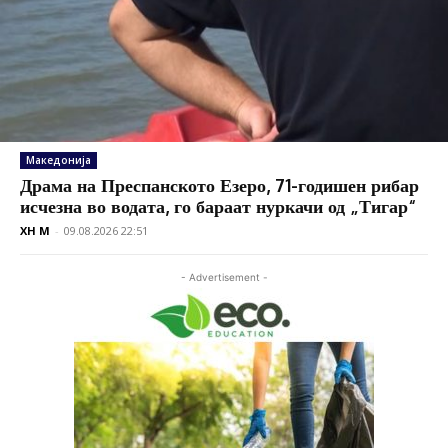
Македонија
Драма на Преспанското Езеро, 71-годишен рибар
исчезна во водата, го бараат нуркачи од „Тигар“
XH M
-
09.08.2026 22:51
- Advertisement -