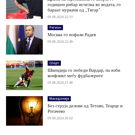
годишен рибар исчезна во водата, го
бараат нуркачи од „Тигар“
09.08.2026 22:51
Регион
Москва го пофали Радев
09.08.2026 22:49
Спорт
Шкендија го победи Вардар, па изби
конфликт меѓу фудбалерите
09.08.2026 21:40
Македонија
Без струја делови од Тетово, Теарце и
Рогачево
09.08.2026 20:02