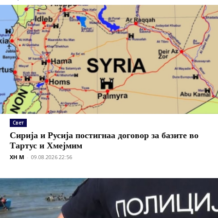
Свет
Сирија и Русија постигнаа договор за базите во
Тартус и Хмејмим
XH M
-
09.08.2026 22:56