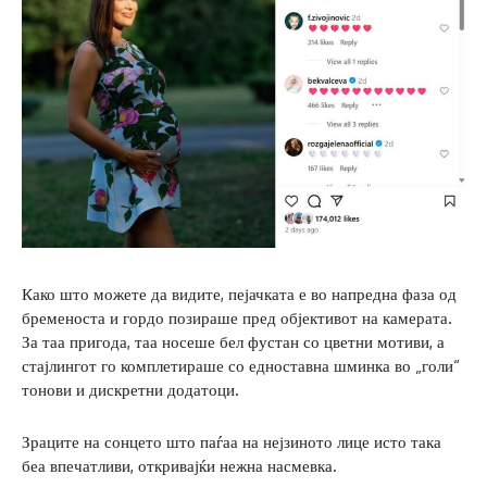
Како што можете да видите, пејачката е во напредна фаза од
бременоста и гордо позираше пред објективот на камерата.
За таа пригода, таа носеше бел фустан со цветни мотиви, а
стајлингот го комплетираше со едноставна шминка во „голи“
тонови и дискретни додатоци.
Зраците на сонцето што паѓаа на нејзиното лице исто така
беа впечатливи, откривајќи нежна насмевка.