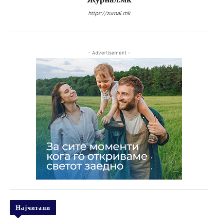
https://zurnal.mk
- Advertisement -
Најчитани