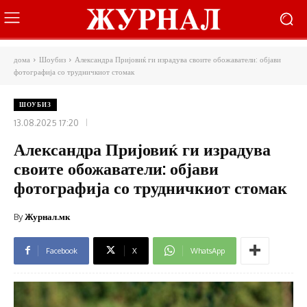
дома
Шоубиз
Александра Пријовиќ ги израдува своите обожаватели: објави
фотографија со трудничкиот стомак
ШОУБИЗ
13.08.2025 17:20
Александра Пријовиќ ги израдува
своите обожаватели: објави
фотографија со трудничкиот стомак
By
Журнал.мк
Facebook
X
WhatsApp