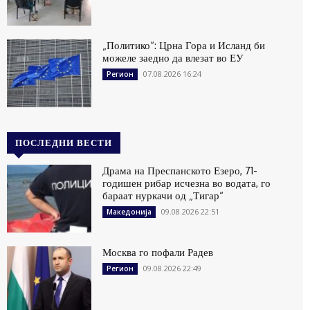
„Политико“: Црна Гора и Исланд би
можеле заедно да влезат во ЕУ
07.08.2026 16:24
Регион
ПОСЛЕДНИ ВЕСТИ
Драма на Преспанското Езеро, 71-
годишен рибар исчезна во водата, го
бараат нуркачи од „Тигар“
09.08.2026 22:51
Македонија
Москва го пофали Радев
09.08.2026 22:49
Регион