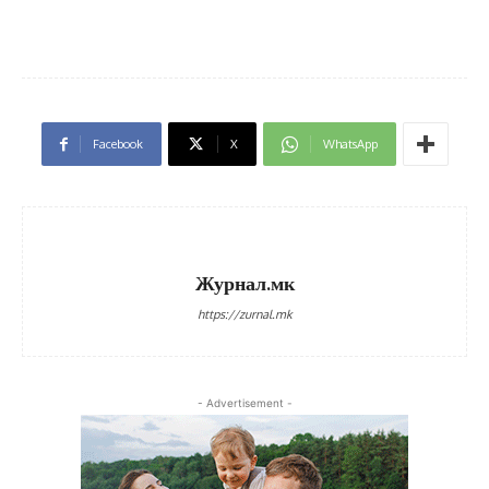
Facebook
X
WhatsApp
Журнал.мк
https://zurnal.mk
- Advertisement -