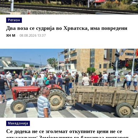
Регион
Два воза се судрија во Хрватска, има повредени
XH M
-
08.08.2026 13:37
Македонија
Се додека не се зголемат откупните цени не се
откажуваме: Земјоделците го блокираа центарот