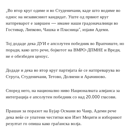
„Во втор круг одиме и во Студеничани, каде што водиме во
однос на независниот кандидат. Уште од првиот круг
натпреварот е завршен — имаме наши градоначалници во
Гостивар, Липково, Чашка и Пласница“, изјави Адеми.
Тој додаде дека ДУИ е апсолутен победник во Врапчиште, но
поради, како што рече, бојкотот на ВМРО-ДПМНЕ и Вреди,
не е обезбеден цензус.
Додаде и дека во втор круг партијата ќе се натпреварува во
Струга, Студеничани, Тетово, Долнени и Арачиново.
Според него, на национално ниво Националната алијанса за
интеграција е апсолутен победник со над 20.000 гласови.
Прашан за поразот на Бујар Османи во Чаир, Адеми рече
дека веќе се упатени честитки кон Изет Меџити и изборниот
резултат го опиша како граѓанска волја.