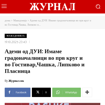
дома
Македонија
Адеми од ДУИ: Имаме градоначалници во прв круг и
во Гостивар,Чашка, Липково и...
МАКЕДОНИЈА
19.10.2025 23:43
Адеми од ДУИ: Имаме
градоначалници во прв круг и
во Гостивар,Чашка, Липково и
Пласница
By
Журнал.мк
Facebook
X
WhatsApp