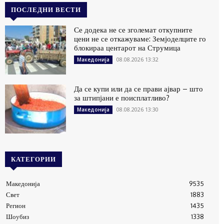
ПОСЛЕДНИ ВЕСТИ
Се додека не се зголемат откупните
цени не се откажуваме: Земјоделците го
блокираа центарот на Струмица
08.08.2026 13:32
Македонија
Да се купи или да се прави ајвар – што
за штипјани е поисплатливо?
08.08.2026 13:30
Македонија
КАТЕГОРИИ
Македонија
9535
Свет
1883
Регион
1435
Шоубиз
1338