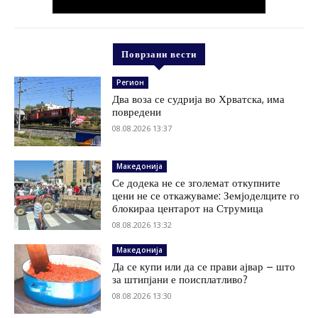
Поврзани вести
Регион
Два воза се судрија во Хрватска, има
повредени
08.08.2026 13:37
Македонија
Се додека не се зголемат откупните
цени не се откажуваме: Земјоделците го
блокираа центарот на Струмица
08.08.2026 13:32
Македонија
Да се купи или да се прави ајвар – што
за штипјани е поисплатливо?
08.08.2026 13:30