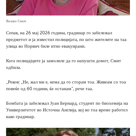
Валери Смит
Сепак, на 26 мај 2026 година, градинар го забележал
предметот и ја известил полицијата, по што жителите на таа
улица во Норвич биле итно евакуирани.
Кога полицајците ја замолиле да го напушти домот, Смит
одбила.
„Реков: „Не, жал ми е, нема да го сторам тоа. Живеам со тоа
повеќе од 60 години, ќе останам“, рече таа.
Бомбата ја забележал Јуан Бернард, студент по биохемија на
Универзитетот во Источна Англија, кој во тоа време работел
како градинар.