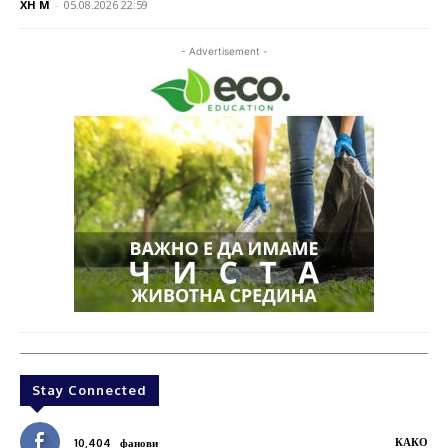
XH M
-
05.08.2026 22:59
- Advertisement -
Stay Connected
КАКО
10,404
фанови