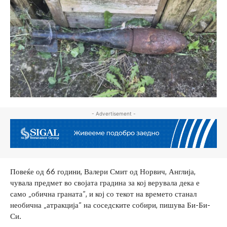
- Advertisement -
Повеќе од 66 години, Валери Смит од Норвич, Англија,
чувала предмет во својата градина за кој верувала дека е
само „обична граната“, и кој со текот на времето станал
необична „атракција“ на соседските собири, пишува Би-Би-
Си.