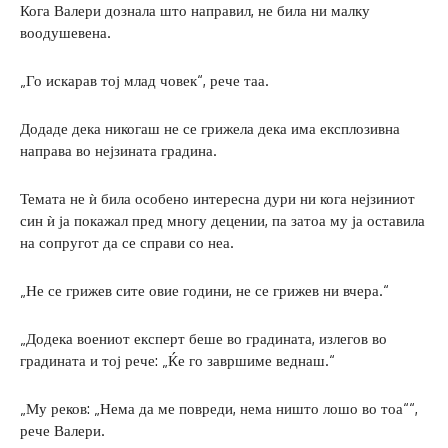
Кога Валери дознала што направил, не била ни малку
воодушевена.
„Го искарав тој млад човек“, рече таа.
Додаде дека никогаш не се грижела дека има експлозивна
направа во нејзината градина.
Темата не ѝ била особено интересна дури ни кога нејзиниот
син ѝ ја покажал пред многу децении, па затоа му ја оставила
на сопругот да се справи со неа.
„Не се грижев сите овие години, не се грижев ни вчера.“
„Додека воениот експерт беше во градината, излегов во
градината и тој рече: „Ќе го завршиме веднаш.“
„Му реков: „Нема да ме повреди, нема ништо лошо во тоа““,
рече Валери.