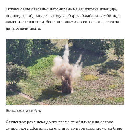
Откако беше безбедно детонирана на заштитена локација,
полицијата објави дека станува збор за бомба за вежби која,
наместо експлозиви, беше исполнета со сигнални ракети за
да ја означи целта.
Детонирање на бомбата
Студентот рече дека долго време се обидувал да остане
смирен кога сфатил дека она што го пронашол може да биде