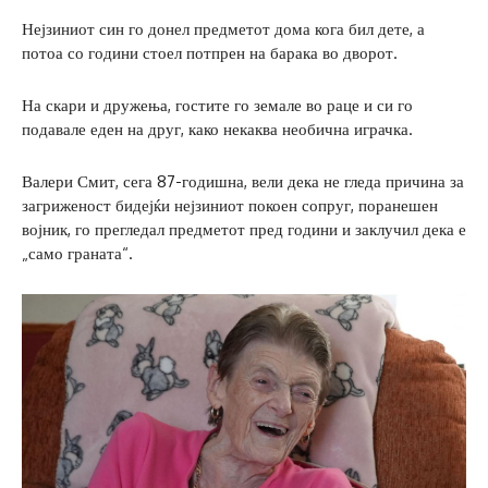
Нејзиниот син го донел предметот дома кога бил дете, а
потоа со години стоел потпрен на барака во дворот.
На скари и дружења, гостите го земале во раце и си го
подавале еден на друг, како некаква необична играчка.
Валери Смит, сега 87-годишна, вели дека не гледа причина за
загриженост бидејќи нејзиниот покоен сопруг, поранешен
војник, го прегледал предметот пред години и заклучил дека е
„само граната“.