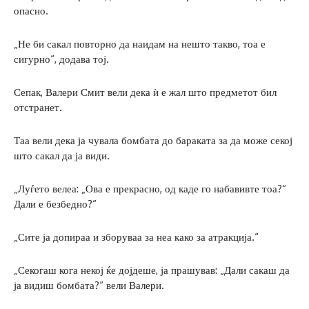
опасно.
„Не би сакал повторно да наидам на нешто такво, тоа е
сигурно“, додава тој.
Сепак, Валери Смит вели дека ѝ е жал што предметот бил
отстранет.
Таа вели дека ја чувала бомбата до бараката за да може секој
што сакал да ја види.
„Луѓето велеа: „Ова е прекрасно, од каде го набавивте тоа?“
Дали е безбедно?“
„Сите ја допираа и зборуваа за неа како за атракција.“
„Секогаш кога некој ќе дојдеше, ја прашував: „Дали сакаш да
ја видиш бомбата?“ вели Валери.