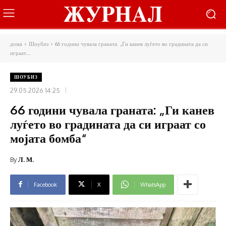
дома
Шоубиз
66 години чувала граната: „Ги канев луѓето во градината да си
играат...
ШОУБИЗ
29.05.2026 14:25
66 години чувала граната: „Ги канев
луѓето во градината да си играат со
мојата бомба“
By
Л. М.
Facebook
X
WhatsApp