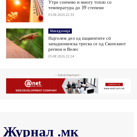
Утре сончево и многу топло со
температура до 39 степени
05.08.2026 22:33
Македонија
Најголем дел од пациентите сo
западнонилска треска се од Скопскиот
регион и Велес
05.08.2026 22:24
- Advertisement -
Журнал .мк