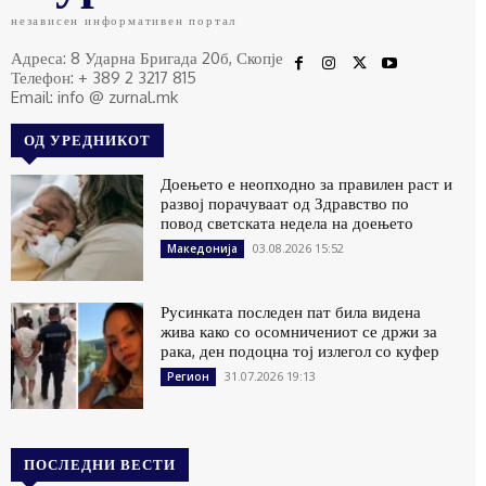
независен информативен портал
Адреса: 8 Ударна Бригада 20б, Скопје
Телефон: + 389 2 3217 815
Email: info @ zurnal.mk
ОД УРЕДНИКОТ
Доењето е неопходно за правилен раст и
развој порачуваат од Здравство по
повод светската недела на доењето
03.08.2026 15:52
Македонија
Русинката последен пат била видена
жива како со осомничениот се држи за
рака, ден подоцна тој излегол со куфер
31.07.2026 19:13
Регион
ПОСЛЕДНИ ВЕСТИ