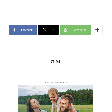
Facebook
X
WhatsApp
Л. М.
- Advertisement -