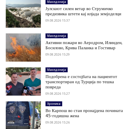
Македонија
Јулскиот силен ветар во Струмичко
предизвика штети кај илјада земјоделци
09.08.2026 15:37
Македонија
Активни пожари во Аеродром, Илинден,
Босилово, Крива Паланка и Гостивар
09.08.2026 15:29
Македонија
Подобрена е состојбата на пациентот
транспортиран од Турција по тешка
повреда
09.08.2026 15:27
Хроника
Во Карпош во стан пронајдена почината
45-годишна жена
09.08.2026 15:26