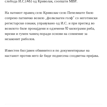
слобода И.С.(46) од Криволак, соопшти МВР.
На патниот правец село Криволак-село Пепелиште било
сопрено патничко возило „фолксваген голф“ со неготински
регистарски ознаки, управувано од И.С. и при преглед во
возилото биле пронајдени и одземени 10 килограми риба,
мрежи и гумен чамец поради основи на сомнение за
незаконит риболов.
Известен бил јавен обвинител и по документирање на
настанот против него ќе биде поднесена соодветна пријава.