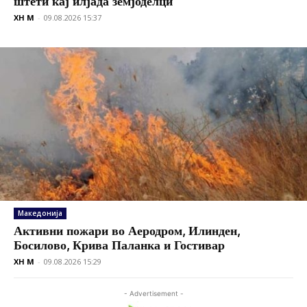
штети кај илјада земјоделци
XH M
-
09.08.2026 15:37
Македонија
Активни пожари во Аеродром, Илинден,
Босилово, Крива Паланка и Гостивар
XH M
-
09.08.2026 15:29
- Advertisement -