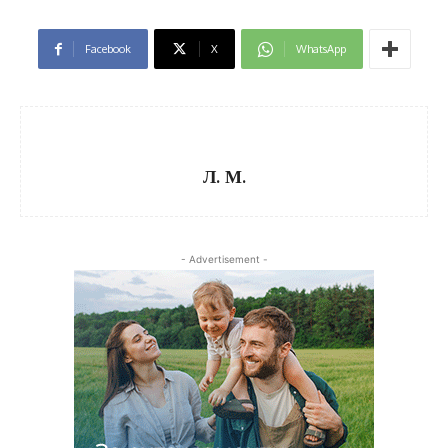
Facebook
X
WhatsApp
Л. М.
- Advertisement -