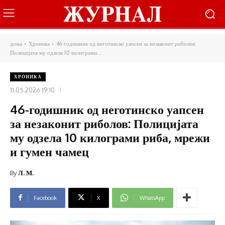
дома
Хроника
46-годишник од неготинско уапсен за незаконит риболов:
Полицијата му одзела 10 килограми...
ХРОНИКА
11.05.2026 19:10
46-годишник од неготинско уапсен
за незаконит риболов: Полицијата
му одзела 10 килограми риба, мрежи
и гумен чамец
By
Л. М.
Facebook
X
WhatsApp