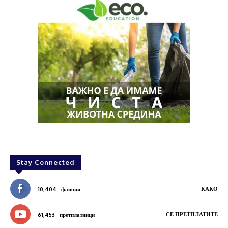
Stay Connected
КАКО
10,404
фанови
СЕ ПРЕТПЛАТИТЕ
61,453
претплатници