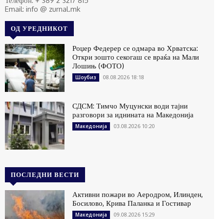
Телефон: + 389 2 3217 815
Email: info @ zurnal.mk
ОД УРЕДНИКОТ
Роџер Федерер се одмара во Хрватска:
Откри зошто секогаш се враќа на Мали
Лошињ (ФОТО)
08.08.2026 18:18
Шоубиз
СДСМ: Тимчо Муцунски води тајни
разговори за иднината на Македонија
03.08.2026 10:20
Македонија
ПОСЛЕДНИ ВЕСТИ
Активни пожари во Аеродром, Илинден,
Босилово, Крива Паланка и Гостивар
09.08.2026 15:29
Македонија