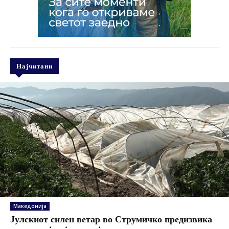
Најчитани
Македонија
Јулскиот силен ветар во Струмичко предизвика