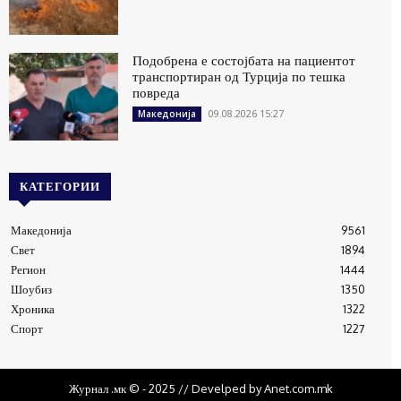
Подобрена е состојбата на пациентот
транспортиран од Турција по тешка
повреда
09.08.2026 15:27
Македонија
КАТЕГОРИИ
Македонија
9561
Свет
1894
Регион
1444
Шоубиз
1350
Хроника
1322
Спорт
1227
Журнал .мк © - 2025 // Develped by Anet.com.mk