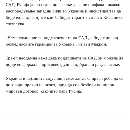
САД. Русија јасно стави до знаење дека не прифаќа никакво
распоредување западни сили во Украина и инсистира таа да
биде една од земјите кои ќе бидат гаранти, со што Киев не се
согласува.
„Нема сомнение во подготвеноста на САД да бидат дел од
безбедносните гаранции за Украина“, изјави Макрон.
Трамп неодамна кажа дека поддршката на САД би можела да
дојде во форма на противвоздушна одбрана и разузнавање.
Украина и нејзините сојузници сметаат дека прво треба да се
договори прекин на огнот, пред да се обезбеди поширок
мировен договор, како што бара Русија.