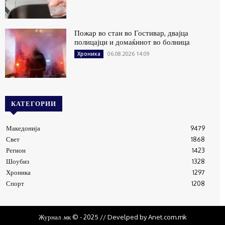
Пожар во стан во Гостивар, двајца
полицајци и домаќинот во болница
06.08.2026 14:09
Хроника
КАТЕГОРИИ
Македонија
9479
Свет
1868
Регион
1423
Шоубиз
1328
Хроника
1297
Спорт
1208
Журнал .мк © - 2025 // Develped by Anet.com.mk