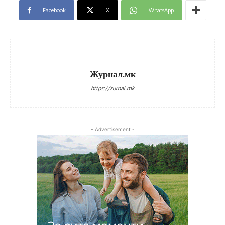
Facebook
X
WhatsApp
Журнал.мк
https://zurnal.mk
- Advertisement -