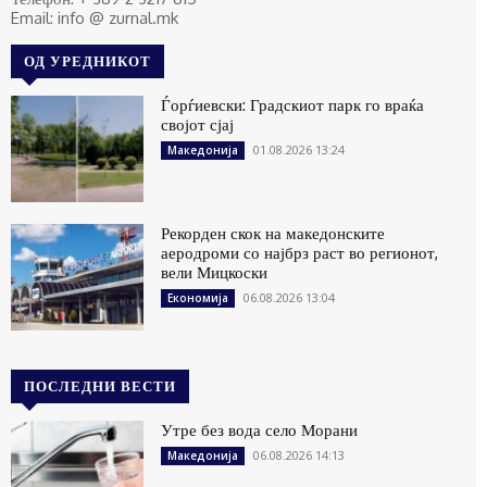
Email: info @ zurnal.mk
ОД УРЕДНИКОТ
Ѓорѓиевски: Градскиот парк го враќа
својот сјај
01.08.2026 13:24
Македонија
Рекорден скок на македонските
аеродроми со најбрз раст во регионот,
вели Мицкоски
06.08.2026 13:04
Економија
ПОСЛЕДНИ ВЕСТИ
Утре без вода село Морани
06.08.2026 14:13
Македонија