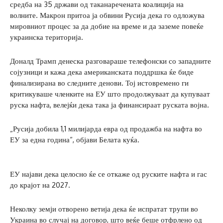
средба на 35 држави од таканаречената коалиција на
волните. Макрон притоа ја обвини Русија дека го одложува
мировниот процес за да добие на време и да заземе повеќе
украинска територија.
Доналд Трамп денеска разговараше телефонски со западните
сојузници и кажа дека американската поддршка ќе биде
финализирана во следните денови. Тој истовремено ги
критикуваше членките на ЕУ што продолжуваат да купуваат
руска нафта, велејќи дека така ја финансираат руската војна.
„Русија добила 1,1 милијарда евра од продажба на нафта во
ЕУ за една година“, објави Белата куќа.
ЕУ најави дека целосно ќе се откаже од руските нафта и гас
до крајот на 2027.
Неколку земји отворено ветија дека ќе испратат трупи во
Украина во случај на договор, што веќе беше отфрлено од