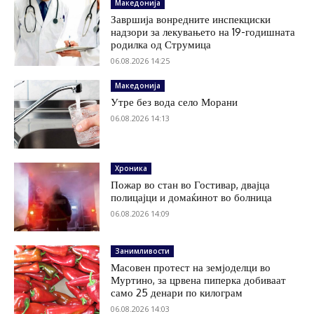
Македонија
Завршија вонредните инспекциски
надзори за лекувањето на 19-годишната
родилка од Струмица
06.08.2026 14:25
Македонија
Утре без вода село Морани
06.08.2026 14:13
Хроника
Пожар во стан во Гостивар, двајца
полицајци и домаќинот во болница
06.08.2026 14:09
Занимливости
Масовен протест на земјоделци во
Муртино, за црвена пиперка добиваат
само 25 денари по килограм
06.08.2026 14:03