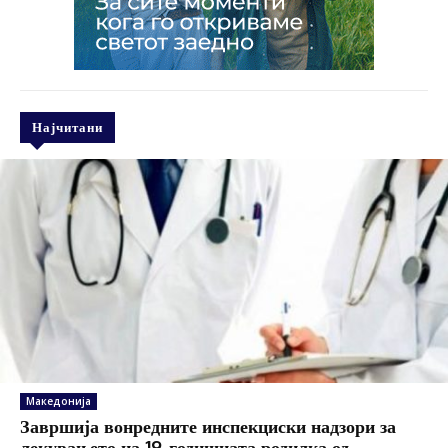
Најчитани
Македонија
Завршија вонредните инспекциски надзори за
лекувањето на 19-годишната родилка од