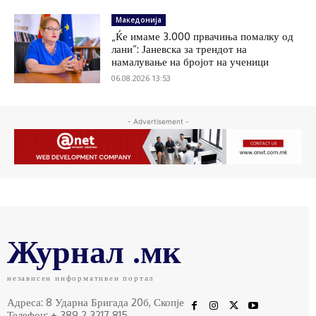
Македонија
„Ќе имаме 3.000 првачиња помалку од
лани“: Јаневска за трендот на
намалување на бројот на ученици
06.08.2026 13:53
- Advertisement -
Журнал .мк
независен информативен портал
Адреса: 8 Ударна Бригада 20б, Скопје
Телефон: + 389 2 3217 815