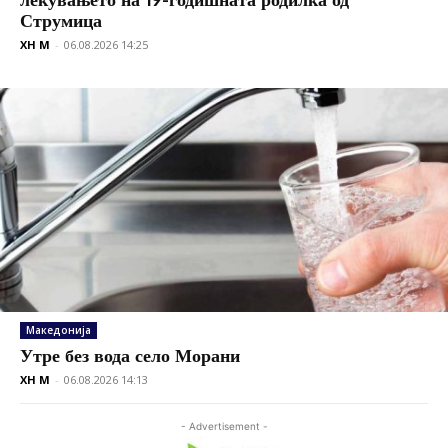
Струмица
XH M
-
06.08.2026 14:25
Македонија
Утре без вода село Морани
XH M
-
06.08.2026 14:13
- Advertisement -