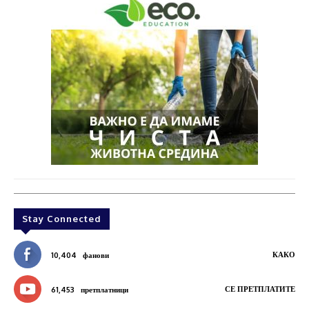
Stay Connected
КАКО
10,404
фанови
СЕ ПРЕТПЛАТИТЕ
61,453
претплатници