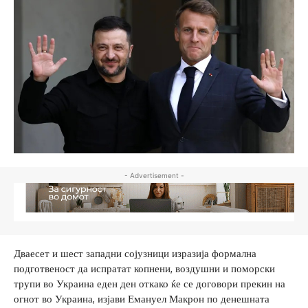
- Advertisement -
Дваесет и шест западни сојузници изразија формална
подготвеност да испратат копнени, воздушни и поморски
трупи во Украина еден ден откако ќе се договори прекин на
огнот во Украина, изјави Емануел Макрон по денешната