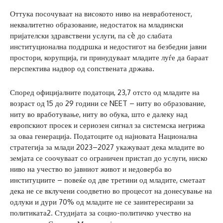
Оттука посочуваат на високото ниво на невработеност,
неквалитетно образование, недостаток на младински
пријателски здравствени услуги, па сè до слабата
институционална поддршка и недостигот на безбедни јавни
простори, корупција, ги принудуваат младите луѓе да бараат
перспектива надвор од сопствената држава.
Според официјалните податоци, 23,7 отсто од младите на
возраст од 15 до 29 години се NEET – ниту во образование,
ниту во вработување, ниту во обука, што е далеку над
европскиот просек и сериозен сигнал за системска негрижа
за оваа генерација. Податоците од најновата Национална
стратегија за млади 2023–2027 укажуваат дека младите во
земјата се соочуваат со ограничен пристап до услуги, ниско
ниво на учество во јавниот живот и недоверба во
институциите – повеќе од две третини од младите, сметаат
дека не се вклучени соодветно во процесот на донесување на
одлуки и дури 70% од младите не се заинтересирани за
политиката2. Студијата за социо-политичко учество на