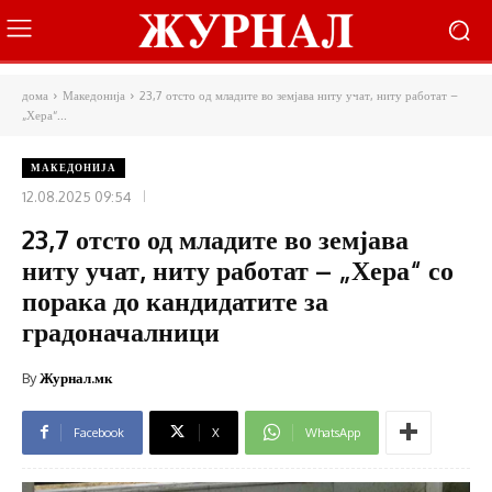
дома
Македонија
23,7 отсто од младите во земјава ниту учат, ниту работат –
„Хера“...
МАКЕДОНИЈА
12.08.2025 09:54
23,7 отсто од младите во земјава
ниту учат, ниту работат – „Хера“ со
порака до кандидатите за
градоначалници
By
Журнал.мк
Facebook
X
WhatsApp