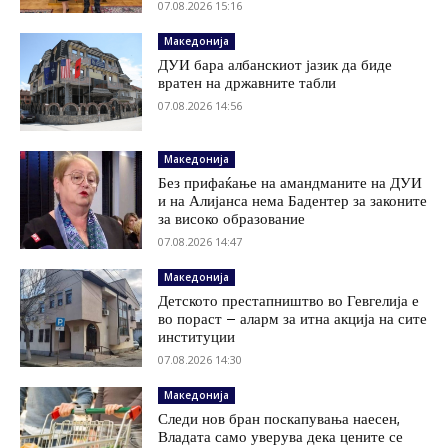
07.08.2026 15:16
Македонија
ДУИ бара албанскиот јазик да биде
вратен на државните табли
07.08.2026 14:56
Македонија
Без прифаќање на амандманите на ДУИ
и на Алијанса нема Бадентер за законите
за високо образование
07.08.2026 14:47
Македонија
Детското престапништво во Гевгелија е
во пораст – аларм за итна акција на сите
институции
07.08.2026 14:30
Македонија
Следи нов бран поскапувања наесен,
Владата само уверува дека цените се