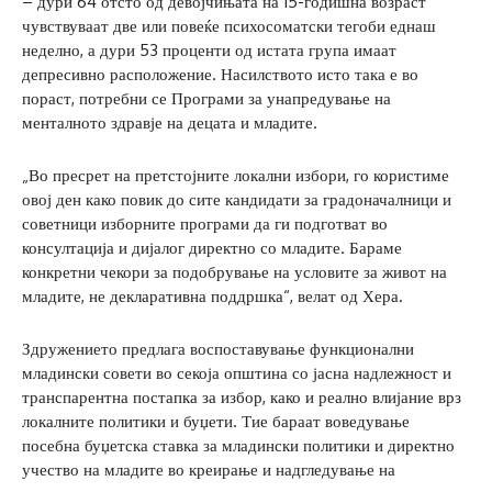
– дури 64 отсто од девојчињата на 15-годишна возраст
чувствуваат две или повеќе психосоматски тегоби еднаш
неделно, а дури 53 проценти од истата група имаат
депресивно расположение. Насилството исто така е во
пораст, потребни се Програми за унапредување на
менталното здравје на децата и младите.
„Во пресрет на претстојните локални избори, го користиме
овој ден како повик до сите кандидати за градоначалници и
советници изборните програми да ги подготват во
консултација и дијалог директно со младите. Бараме
конкретни чекори за подобрување на условите за живот на
младите, не декларативна поддршка“, велат од Хера.
Здружението предлага воспоставување функционални
младински совети во секоја општина со јасна надлежност и
транспарентна постапка за избор, како и реално влијание врз
локалните политики и буџети. Тие бараат воведување
посебна буџетска ставка за младински политики и директно
учество на младите во креирање и надгледување на