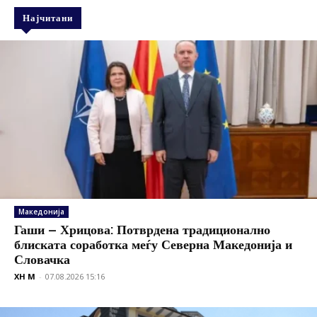
Најчитани
Македонија
Гаши – Хрицова: Потврдена традиционално
блиската соработка меѓу Северна Македонија и
Словачка
XH M
-
07.08.2026 15:16