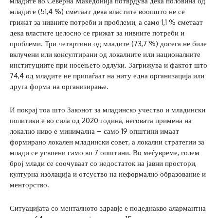
младите во Северна Македонија потврдува дека половина од
младите (51,4 %) сметаат дека властите воопшто не се
грижат за нивните потреби и проблеми, а само 1,1 % сметаат
дека властите целосно се грижат за нивните потреби и
проблеми. Три четвртини од младите (73,7 %) досега не биле
вклучени или консултирани од локалните или националните
институциите при носењето одлуки. Загрижува и фактот што
74,4 од младите не припаѓаат на ниту една организација или
друга форма на организирање.
И покрај тоа што Законот за младинско учество и младински
политики е во сила од 2020 година, неговата примена на
локално ниво е минимална – само 19 општини имаат
формирано локален младински совет, а локални стратегии за
млади се усвоени само во 7 општини. Во меѓувреме, голем
број млади се соочуваат со недостаток на јавни простори,
културна изолација и отсуство на неформално образование и
менторство.
Ситуацијата со менталното здравје е подеднакво алармантна