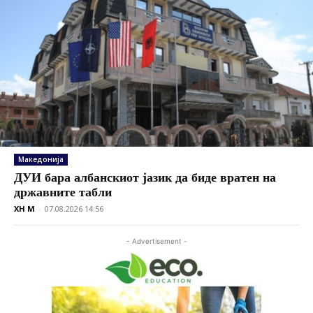
Македонија
ДУИ бара албанскиот јазик да биде вратен на
државните табли
XH M
-
07.08.2026 14:56
- Advertisement -