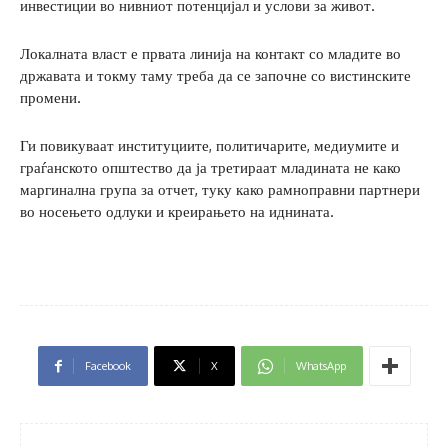
инвестиции во нивниот потенцијал и услови за живот.
Локалната власт е првата линија на контакт со младите во
државата и токму таму треба да се започне со вистинските
промени.
Ги повикуваат институциите, политичарите, медиумите и
граѓанското општество да ја третираат младината не како
маргинална група за отчет, туку како рамноправни партнери
во носењето одлуки и креирањето на иднината.
Facebook
X
WhatsApp