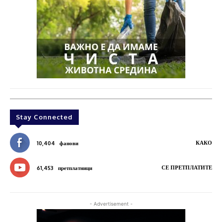
Stay Connected
КАКО
10,404
фанови
СЕ ПРЕТПЛАТИТЕ
61,453
претплатници
- Advertisement -