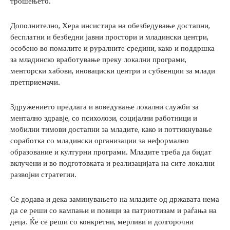
трошењето.
Дополнително, Хера инсистира на обезбедување достапни,
бесплатни и безбедни јавни простори и младински центри,
особено во помалите и руралните средини, како и поддршка
за младинско вработување преку локални програми,
менторски хабови, иновациски центри и субвенции за млади
претприемачи.
Здружението предлага и воведување локални служби за
ментално здравје, со психолози, социјални работници и
мобилни тимови достапни за младите, како и поттикнување
соработка со младински организации за неформално
образование и културни програми. Младите треба да бидат
вклучени и во подготовката и реализацијата на сите локални
развојни стратегии.
Се додава и дека заминувањето на младите од државата нема
да се реши со кампањи и повици за патриотизам и раѓања на
деца. Ќе се реши со конкретни, мерливи и долгорочни