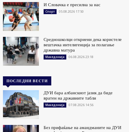
И Словачка е пресилна за нас
05.08.2026 17:50
Спорт
Средношколци откриени дека користеле
вештачка интелигенција за полагање
државна матура
06.08.2026 23:18
Македонија
ПОСЛЕДНИ ВЕСТИ
ДУИ бара албанскиот јазик да биде
вратен на државните табли
07.08.2026 14:56
Македонија
Без прифаќање на амандманите на ДУИ