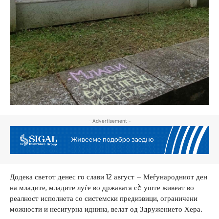
- Advertisement -
Додека светот денес го слави 12 август – Меѓународниот ден
на младите, младите луѓе во државата сè уште живеат во
реалност исполнета со системски предизвици, ограничени
можности и несигурна иднина, велат од Здружението Хера.