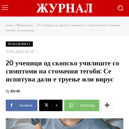
дома
Македонија
20 ученици од скопско училиште со симптоми на стомачни
тегоби: Се испитува...
МАКЕДОНИЈА
31.05.2026 20:39
20 ученици од скопско училиште со
симптоми на стомачни тегоби: Се
испитува дали е труење или вирус
By
XH M
Facebook
X
WhatsApp