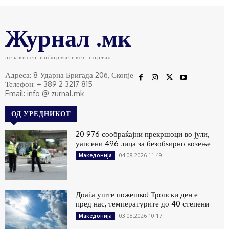
Журнал .мк
независен информативен портал
Адреса: 8 Ударна Бригада 20б, Скопје
Телефон: + 389 2 3217 815
Email: info @ zurnal.mk
ОД УРЕДНИКОТ
20 976 сообраќајни прекршоци во јули,
уапсени 496 лица за безобѕирно возење
04.08.2026 11:49
Македонија
Доаѓа уште пожешко! Тропски ден е
пред нас, температурите до 40 степени
03.08.2026 10:17
Македонија