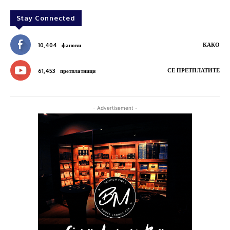
Stay Connected
КАКО
10,404
фанови
СЕ ПРЕТПЛАТИТЕ
61,453
претплатници
- Advertisement -