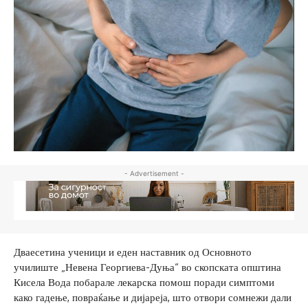
- Advertisement -
Дваесетина ученици и еден наставник од Основното
училиште „Невена Георгиева-Дуња“ во скопската општина
Кисела Вода побарале лекарска помош поради симптоми
како гадење, повраќање и дијареја, што отвори сомнежи дали