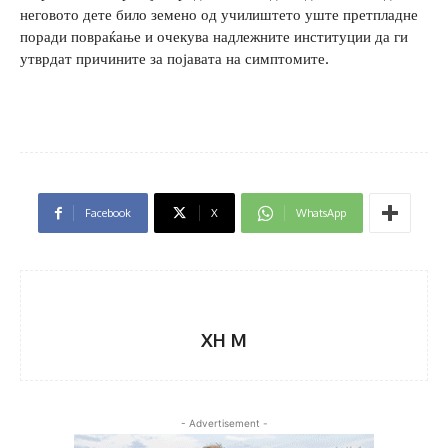
неговото дете било земено од училиштето уште претпладне
поради повраќање и очекува надлежните институции да ги
утврдат причините за појавата на симптомите.
Facebook
X
WhatsApp
XH M
- Advertisement -