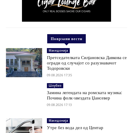
Поврзани вести
Македонија
Претседателката Силјановска Давкова се
огради од случајот со разузнавачот
Тодоровски
09.08.2026 17:35
Шоубиз
Замина легендата на ромската музика:
Почина фолк-ѕвездата Џансевер
09.08.2026 17:13
Македонија
Утре без вода дел од Центар