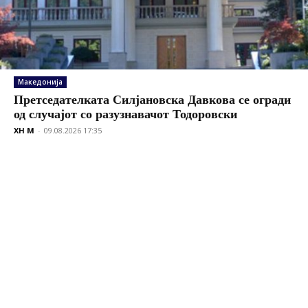
Македонија
Претседателката Силјановска Давкова се огради
од случајот со разузнавачот Тодоровски
XH M
-
09.08.2026 17:35