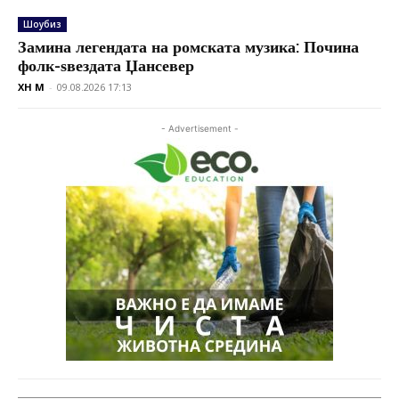
Шоубиз
Замина легендата на ромската музика: Почина
фолк-ѕвездата Џансевер
XH M
-
09.08.2026 17:13
- Advertisement -