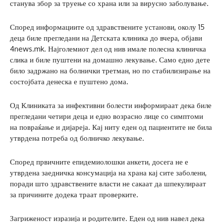
станува збор за труење со храна или за вирусно заболување.
Според информациите од здравствените установи, околу 15
деца биле прегледани на Детската клиника до вчера, објави
4news.mk. Најголемиот дел од нив имале полесна клиничка
слика и биле пуштени на домашно лекување. Само едно дете
било задржано на болнички третман, но по стабилизирање на
состојбата денеска е пуштено дома.
Од Клиниката за инфективни болести информираат дека биле
прегледани четири деца и едно возрасно лице со симптоми
на повраќање и дијареја. Кај ниту еден од пациентите не била
утврдена потреба од болничко лекување.
Според првичните епидемиолошки анкети, досега не е
утврдена заедничка консумација на храна кај сите заболени,
поради што здравствените власти не сакаат да шпекулираат
за причините додека траат проверките.
Загриженост изразија и родителите. Еден од нив навел дека