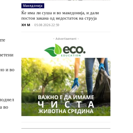
Македонија
Ќе има ли суша и во македонија, и дали
постои закана од недостаток на струја
XH M
-
05.08.2026 22:59
ште
- Advertisement -
ветени
но и во
поднел
а во