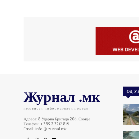
Журнал .мк
ОД У
независен информативен портал
Адреса: 8 Ударна Бригада 20б, Скопје
Телефон: + 389 2 3217 815
Email: info @ zurnal.mk