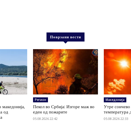
Поврзани вести
Регион
Македонија
о македонија,
Пекол во Србија: Изгоре маж во
Утре сончево 
на од
еден од пожарите
температура 
ја
05.08.2026 22:42
05.08.2026 22:33