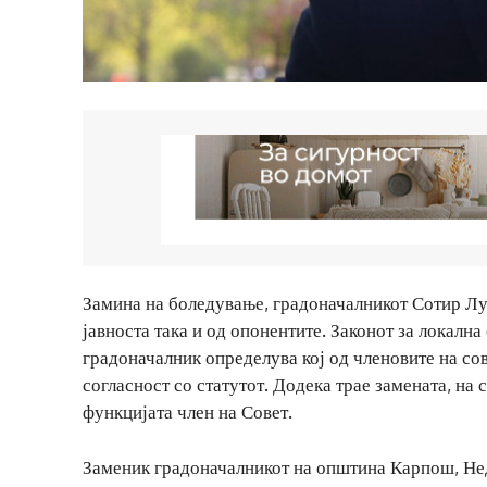
Замина на боледување, градоначалникот Сотир Лук
јавноста така и од опонентите. Законот за локалн
градоначалник определува кој од членовите на сов
согласност со статутот. Додека трае замената, на
функцијата член на Совет.
Заменик градоначалникот на општина Карпош, Нед