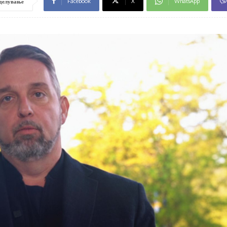
Facebook
X
WhatsApp
делување