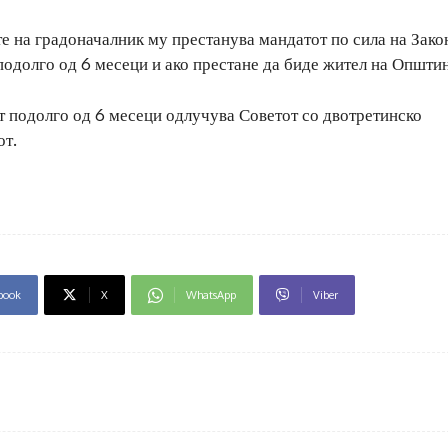
е на градоначалник му престанува мандатот по сила на Закон
подолго од 6 месеци и ако престане да биде жител на Општин
т подолго од 6 месеци одлучува Советот со двотретинско
от.
book
X
WhatsApp
Viber