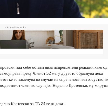
- Advertisement -
ровски, зад себе остави низа испреплетени реакции како од
а самоуправа преку Членот 52 меѓу другото објаснува дека
етот ќе го заменува во случаи на спреченост или отсуство, в
 соодветниот член, во случајот Неделчо Крстевски, му мирува
елчо Крстевски за ТВ 24 вели дека: