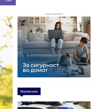
Viber
- Advertisement -
Најчитани