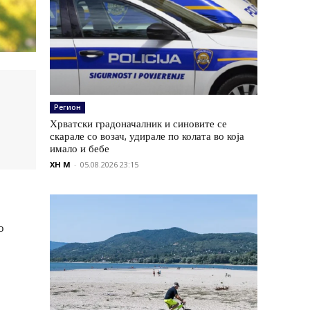
Регион
Хрватски градоначалник и синовите се
скарале со возач, удирале по колата во која
имало и бебе
XH M
-
05.08.2026 23:15
о