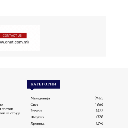
КАТЕГОРИИ
Македонија
9465
во
Свет
1866
и постои
Регион
1422
ток на струја
Шоубиз
1328
Хроника
1296