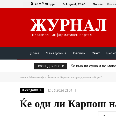
C
20.2
Skopje
6 August, 2026
За нас
Конт
независен информативен портал
Дома
Македонија
Регион
Свет
Екон
Ќе има ли суша и во македо
Пекол во Србија: Изгоре
ПОСЛЕДНИ ВЕСТИ
дома
Македонија
Ќе оди ли Карпош на предвремени избори?
12.05.2026 21:07
МАКЕДОНИЈА
Ќе оди ли Карпош н