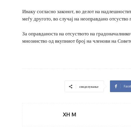
Инаку согласно законот, во делот на надлешностит
меѓу другото, во случај на неоправдано отсуство 
За оправданоста на отсуството на градоначалнико
мнозинство од вкупниот број на членови на Совет
Face
споделување
XH M