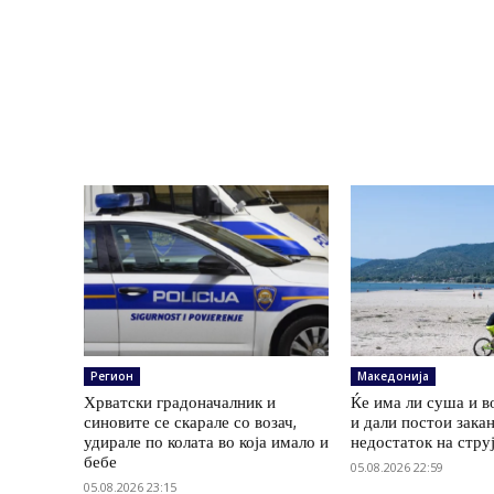
Регион
Македонија
Хрватски градоначалник и
Ќе има ли суша и в
синовите се скарале со возач,
и дали постои зака
удирале по колата во која имало и
недостаток на стру
бебе
05.08.2026 22:59
05.08.2026 23:15