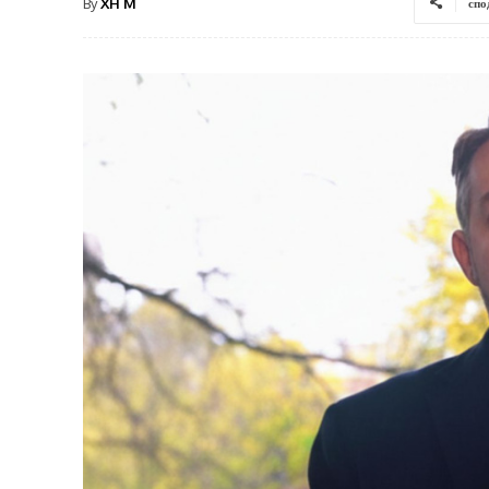
By
XH M
спо