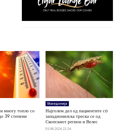
Македонија
и многу топло со
Најголем дел од пациентите сo
до 39 степени
западнонилска треска се од
Скопскиот регион и Велес
05.08.2026 22:24