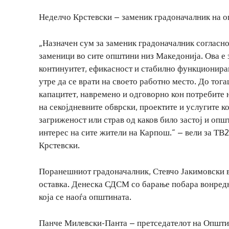
Неделчо Крстевски – заменик градоначалник на 
„Назначен сум за заменик градоначалник согласно
заменици во сите општини низ Македонија. Ова е з
континуитет, ефикасност и стабилно функционир
утре да се врати на своето работно место. До т
капацитет, навремено и одговорно кон потребите 
на секојдневните обврски, проектите и услугите к
загриженост или страв од каков било застој и оп
интерес на сите жители на Карпош.“ – вели за Т
Крстевски.
Поранешниот градоначалник, Стевчо Јакимовски ве
оставка. Денеска СДСМ со барање побара вонредн
која се наоѓа општината.
Панче Милевски-Панта – претседателот на Општ