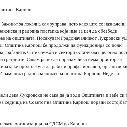
општина Карпош
 Законот за локална самоуправа, исто како што се назначени
аконска и редовна постапка која има за цел да обезбеди
ање на општината. Посакувам Градоначалникот Лукровски у
огаш, Општина Карпош ќе продолжи да функционира со полн
на граѓаните. Сите служби и сектори остануваат целосно пос
он граѓаните. Сакам јасно да порачам дека нема простор за
штината ќе продолжува да работи професионално, организира
В24 заменик градоначалникот на општина Карпош, Неделчо
ли дека Лукровски не сака да ја води Општината и веќе си 
а седница на Советот на Општина Карпош поради состојбат
инската организација на СДСМ во Карпош