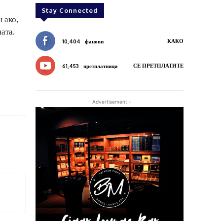
Stay Connected
 ако,
ата.
КАКО
10,404
фанови
СЕ ПРЕТПЛАТИТЕ
61,453
претплатници
- Advertisement -