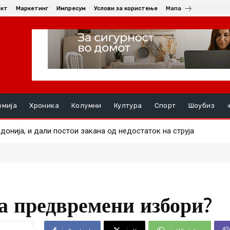
акт
Маркетинг
Импресум
Услови за користење
Мапа
омија
Хроника
Колумни
Култура
Спорт
Шоубиз
нија, и дали постои закана од недостаток на струја
 маж во еден од пожарите
а предвремени избори?