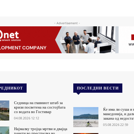
- Advertisement -
РЕДНИКОТ
ПОСЛЕДНИ ВЕСТИ
Седница на главниот штаб за
кризи посветена на состојбата
Ќе има ли суша и 
со водата во Гостивар
македонија, и дал
04.08.2026 12:12
закана од недоста
05.08.2026 22:59
Најмалку тројца мртви и двајца
ранети во престрелка во