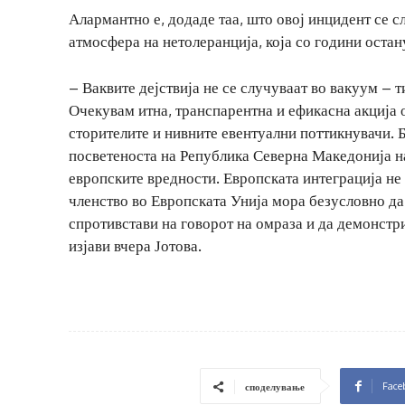
Алармантно е, додаде таа, што овој инцидент се 
атмосфера на нетолеранција, која со години оста
– Ваквите дејствија не се случуваат во вакуум – 
Очекувам итна, транспарентна и ефикасна акција 
сторителите и нивните евентуални поттикнувачи. Б
посветеноста на Република Северна Македонија н
европските вредности. Европската интеграција не 
членство во Европската Унија мора безусловно да
спротивстави на говорот на омраза и да демонстри
изјави вчера Јотова.
Face
споделување