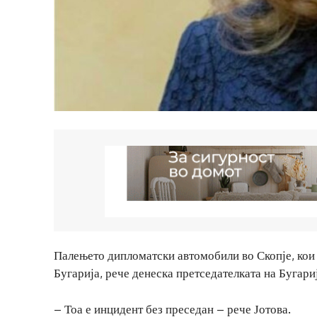
Палењето дипломатски автомобили во Скопје, кои 
Бугарија, рече денеска претседателката на Бугариј
– Тоа е инцидент без преседан – рече Јотова.