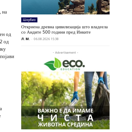
, на
Шоубиз
Откриена древна цивилизација што владеела
со Андите 500 години пред Инките
ен од
Л. М.
-
06.08.2026 15:38
2 од
лку
- Advertisement -
 појави
а
е