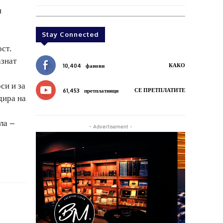
и
Stay Connected
ост.
азнат
КАКО
10,404
фанови
си и за
СЕ ПРЕТПЛАТИТЕ
61,453
претплатници
дира на
ла –
- Advertisement -