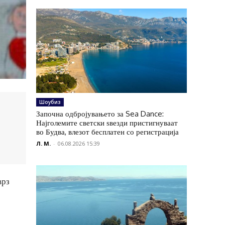
Шоубиз
Започна одбројувањето за Sea Dance:
Најголемите светски ѕвезди пристигнуваат
во Будва, влезот бесплатен со регистрација
Л. М.
-
06.08.2026 15:39
врз