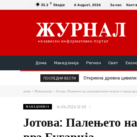
C
35.2
Skopje
6 August, 2026
За нас
Конт
независен информативен портал
Дома
Македонија
Регион
Свет
Екон
Откриена древна цивилизац
Во Германија, цените на
ПОСЛЕДНИ ВЕСТИ
дома
Македонија
Јотова: Палењето на дипломатските возила е напад врз
16.06.2026 12:50
МАКЕДОНИЈА
Јотова: Палењето на
врз Бугарија