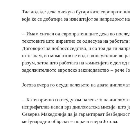
Таа додаде дека очекува бугарските европратениц
која ќе се дебатира за извештајот за напредокот 
– Имам сигнал од европратениците дека во послед
текстовите што директно се однесува на работата 
Договорот за добрососедство, и со тоа да ги напр
што знам, во моментов се водат консултации во ра
разум, затоа што работата на комисијата е дел од п
задолжителното европско законодавство – рече Јо
Јотова вчера го осуди палењето на двата диплома
– Категорично го осудувам палењето на дипломатс
неприфатлив напад врз дипломатска мисија, што ј
Северна Македонија да ја гарантираат безбедност
меѓународни обврски – порача вчера Јотова.