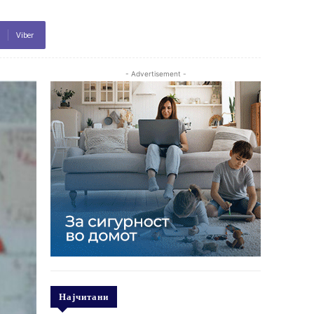
Viber
- Advertisement -
Најчитани