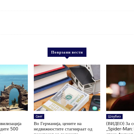
Поврзани вести
Свет
Шоубиз
ивилизација
Во Германија, цените на
(ВИДЕО) За с
ндите 500
недвижностите стагнираат од
„Spider-Man: