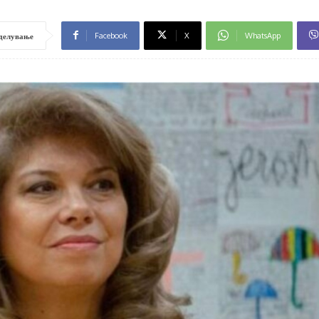
Facebook
X
WhatsApp
делување