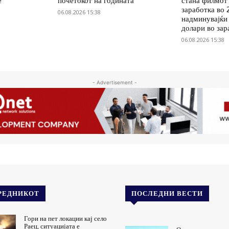
е
почетокот на годината
стана филмот 
заработка во 
06.08.2026 15:38
надминувајќи 
долари во зар
06.08.2026 15:38
- Advertisement -
РЕДНИКОТ
ПОСЛЕДНИ ВЕСТИ
Гори на пет локации кај село
Раец, ситуацијата е