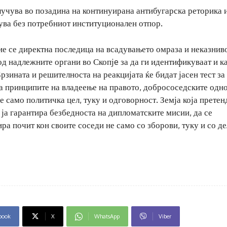
случува во позадина на континуирана антибугарска реторика 
нува без потребниот институционален отпор.
тие се директна последица на всадувањето омраза и неказнив
од надлежните органи во Скопјe за да ги идентификуваат и к
рзината и решителноста на реакцијата ќе бидат јасен тест за
а принципите на владеење на правото, добрососедските одно
е само политичка цел, туку и одговорност. Земја која претен
 ја гарантира безбедноста на дипломатските мисии, да се
ра почит кон своите соседи не само со зборови, туку и со де
book
X
WhatsApp
Viber