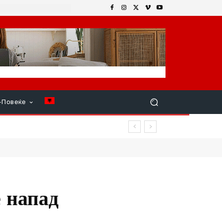
+Повеќе
е напад