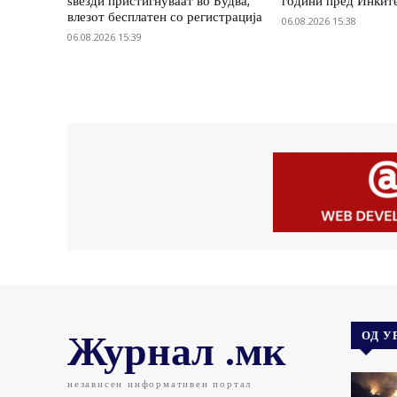
ѕвезди пристигнуваат во Будва,
години пред Инкит
влезот бесплатен со регистрација
06.08.2026 15:38
06.08.2026 15:39
Журнал .мк
ОД У
независен информативен портал