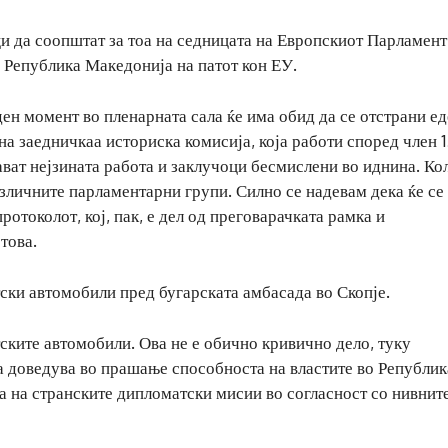
и да соопштат за тоа на седницата на Европскиот Парламент
на Република Македонија на патот кон ЕУ.
ен момент во пленарната сала ќе има обид да се отстрани ед
на заедничкаа историска комисија, која работи според член 1
ават нејзината работа и заклучоци бесмислени во иднина. Ко
зличните парламентарни групи. Силно се надевам дека ќе се
ротоколот, кој, пак, е дел од преговарачката рамка и
това.
тски автомобили пред бугарската амбасада во Скопје.
ките автомобили. Ова не е обично кривично дело, туку
а доведува во прашање способноста на властите во Републик
а на странските дипломатски мисии во согласност со нивнит