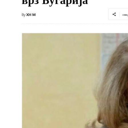
By
XH M
спо