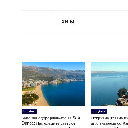
XH M
Шоубиз
Шоубиз
Започна одбројувањето за Sea
Откриена древна ц
Dance: Најголемите светски
што владеела со А