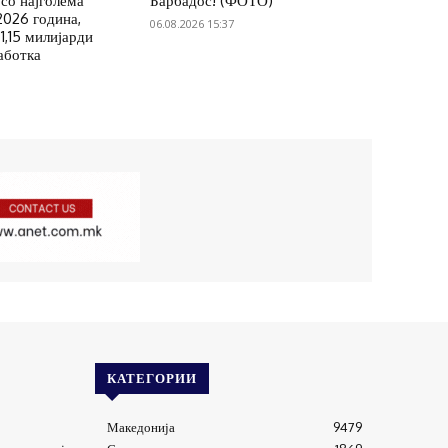
со најголема
Барбадос! (ФОТО)
2026 година,
06.08.2026 15:37
1,15 милијарди
аботка
КАТЕГОРИИ
Македонија
9479