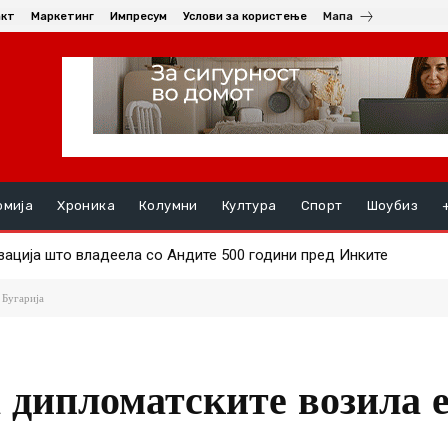
акт
Маркетинг
Импресум
Услови за користење
Мапа
омија
Хроника
Колумни
Култура
Спорт
Шоубиз
ија што владеела со Андите 500 години пред Инките
 недвижностите стагнираат од почетокот на годината
 Бугарија
 дипломатските возила 