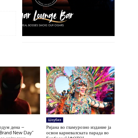
Шоубиз
едум дена –
Ријана во гламурозно издание ја
 Brand New Day“
освои карневалската парада во