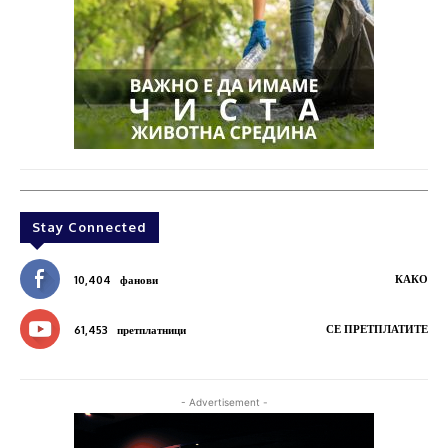
Stay Connected
КАКО
10,404
фанови
СЕ ПРЕТПЛАТИТЕ
61,453
претплатници
- Advertisement -