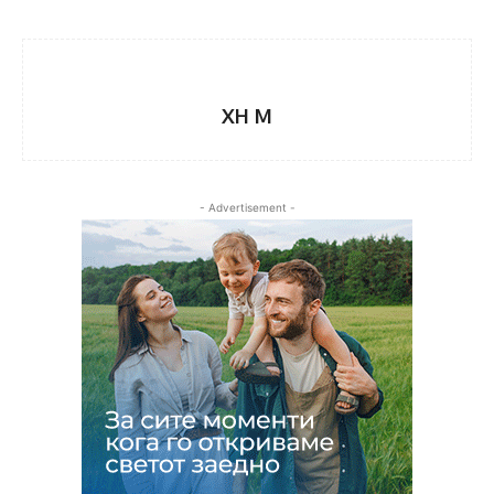
XH M
- Advertisement -