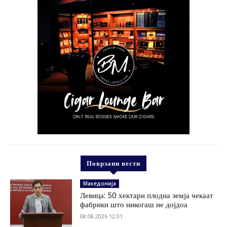
Поврзани вести
Македонија
Левица: 50 хектари плодна земја чекаат
фабрики што никогаш не дојдоа
08.08.2026 12:01