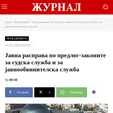
дома
Македонија
Јавна расправа по предлог-законите за судска служба и за
јавнообвинителска служба
МАКЕДОНИЈА
16.06.2026 09:05
Јавна расправа по предлог-законите
за судска служба и за
јавнообвинителска служба
By
XH M
Facebook
X
WhatsApp