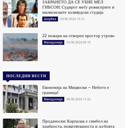
ЗАБРАНЕТО ДА СЕ УБИЕ МЕЛ
ГИБСОН: Судирот меѓу режисерите и
милионските холивудски студија
04.08.2026 15:12
Шоубиз
22 пожари на отворен простор утрово
05.08.2026 09:19
Македонија
ПОСЛЕДНИ ВЕСТИ
Економија на Мицкоски – Небото е
граница!
08.08.2026 11:32
Македонија
Проданоски: Карпалак е симбол на
храброста, пожртвуваноста и љубовта