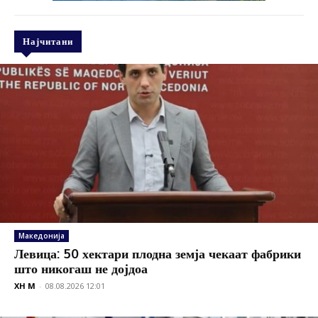
Најчитани
Македонија
Левица: 50 хектари плодна земја чекаат фабрики
што никогаш не дојдоа
XH M
-
08.08.2026 12:01