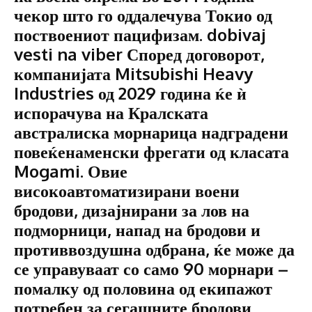
чекор што го оддалечува Токио од
поствоениот пацифизам. dobivaj
vesti na viber Според договорот,
компанијата Mitsubishi Heavy
Industries од 2029 година ќе ѝ
испорачува на Кралската
австралиска морнарица надградени
повеќенаменски фрегати од класата
Mogami. Овие
високоавтоматизирани воени
бродови, дизајнирани за лов на
подморници, напад на бродови и
противвоздушна одбрана, ќе може да
се управуваат со само 90 морнари –
помалку од половина од екипажот
потребен за сегашните бродови.