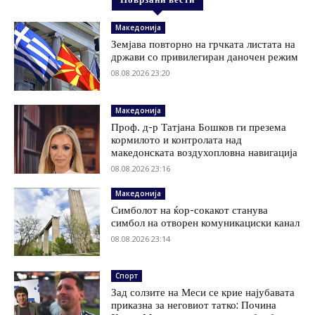
Македонија
Земјава повторно на грчката листата на
држави со привилегиран даночен режим
08.08.2026 23:20
Македонија
Проф. д-р Татјана Бошков ги презема
кормилото и контролата над
македонската воздухопловна навигација
08.08.2026 23:16
Македонија
Симболот на ќор-сокакот станува
симбол на отворен комуникациски канал
08.08.2026 23:14
Спорт
Зад солзите на Меси се крие најубавата
приказна за неговиот татко: Почина