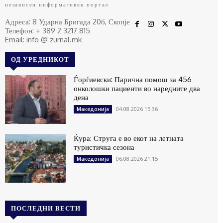
независен информативен портал
Адреса: 8 Ударна Бригада 20б, Скопје
Телефон: + 389 2 3217 815
Email: info @ zurnal.mk
ОД УРЕДНИКОТ
Ѓорѓиевски: Парична помош за 456
онколошки пациенти во наредните два
дена
04.08.2026 15:36
Македонија
Ќура: Струга е во екот на летната
туристичка сезона
06.08.2026 21:15
Македонија
ПОСЛЕДНИ ВЕСТИ