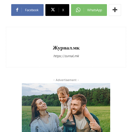
Facebook
X
WhatsApp
Журнал.мк
https://zurnal.mk
- Advertisement -