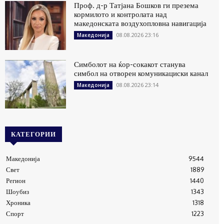
Проф. д-р Татјана Бошков ги презема
кормилото и контролата над
македонската воздухопловна навигација
08.08.2026 23:16
Македонија
Симболот на ќор-сокакот станува
симбол на отворен комуникациски канал
08.08.2026 23:14
Македонија
КАТЕГОРИИ
Македонија
9544
Свет
1889
Регион
1440
Шоубиз
1343
Хроника
1318
Спорт
1223