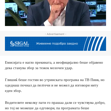
- Advertisement -
Емисијата е нагло прекината, а неофицијално беше објавено
дека станува збор за тежок мозочен удар.
Глишиќ беше гостин во утринската програма на ТВ Пинк, но
одеднаш почнал да пелтечи и не можел да изговори ниту
еден збор.
Водителите неколку пати го прашаа дали се чувствува добро,
но тој не можеше да одговори, па програмата беше