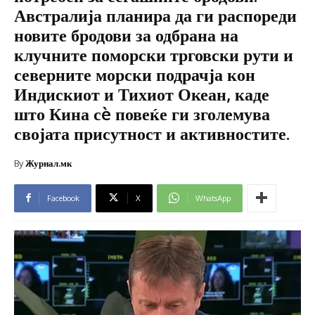
Австралија планира да ги распореди
новите бродови за одбрана на
клучните поморски трговски рути и
северните морски подрачја кон
Индискиот и Тихиот Океан, каде
што Кина сè повеќе ги зголемува
својата присутност и активностите.
By
Журнал.мк
Facebook
X
WhatsApp