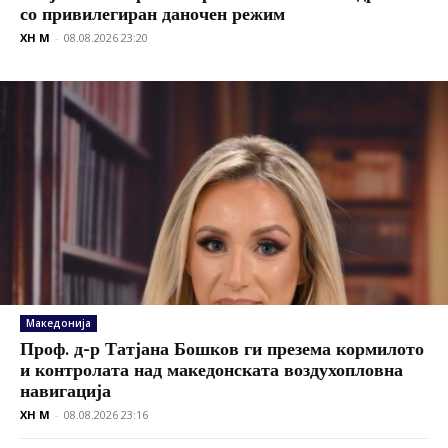
со привилегиран даночен режим
XH M
-
08.08.2026 23:20
Македонија
Проф. д-р Татјана Бошков ги презема кормилото
и контролата над македонската воздухопловна
навигација
XH M
-
08.08.2026 23:16