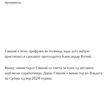
прекината.
Глишиќ е итно префрлен во болница, каде што набрзо
пристигнал и српскиот претседател Александар Вучиќ.
Инаку, министерот Глишиќ се смета за еден од неговите
најблиски соработници. Дарко Глишиќ е министер во Владата
на Србија од мај 2024 година.