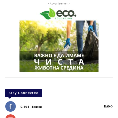
- Advertisement -
Stay Connected
КАКО
10,404
фанови