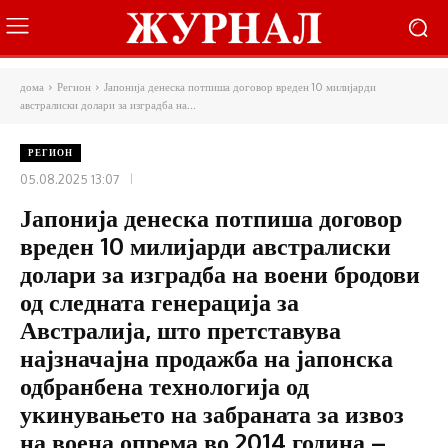
дома
Регион
Јапонија денеска потпиша договор вреден 10 милијарди
австралиски долари за изградба на...
РЕГИОН
05.08.2025 13:07
Јапонија денеска потпиша договор
вреден 10 милијарди австралиски
долари за изградба на воени бродови
од следната генерација за
Австралија, што претставува
најзначајна продажба на јапонска
одбранбена технологија од
укинувањето на забраната за извоз
на воена опрема во 2014 година –