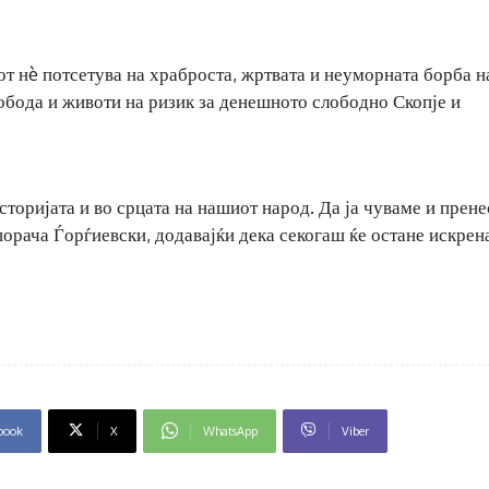
от нè потсетува на храброста, жртвата и неуморната борба н
лобода и животи на ризик за денешното слободно Скопје и
сторијата и во срцата на нашиот народ. Да ја чуваме и прен
порача Ѓорѓиевски, додавајќи дека секогаш ќе остане искрен
book
X
WhatsApp
Viber