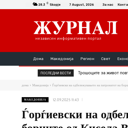
C
28.3
Skopje
7 August, 2026
За нас
Конта
независен информативен портал
Дома
Македонија
Регион
Свет
Екон
Трошоците за живот повтор
ДИК почнува подготовк
ПОСЛЕДНИ ВЕСТИ
дома
Македонија
Ѓорѓиевски на одбележувањето на патронатот на борц
12.09.2025 11:43
МАКЕДОНИЈА
Ѓорѓиевски на одбе
борците од Кисела 