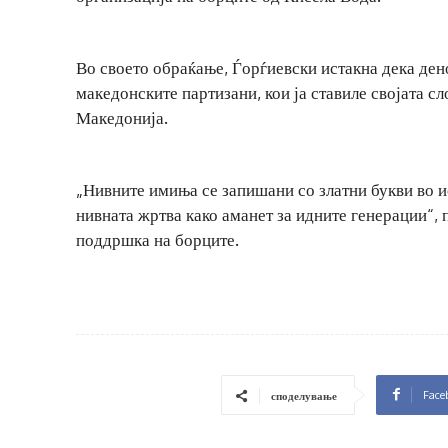
Во своето обраќање, Ѓорѓиевски истакна дека ден
македонските партизани, кои ја ставиле својата с
Македонија.
„Нивните имиња се запишани со златни букви во и
нивната жртва како аманет за идните генерации“, 
поддршка на борците.
Face
споделување