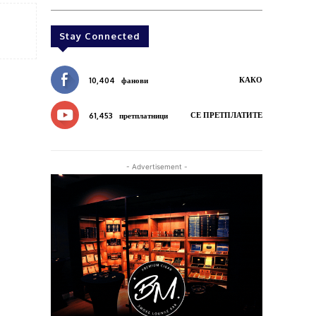
Stay Connected
КАКО
10,404
фанови
СЕ ПРЕТПЛАТИТЕ
61,453
претплатници
- Advertisement -