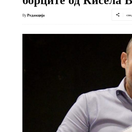
By
Редакција
спо