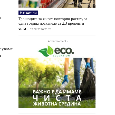
Македонија
а
Трошоците за живот повторно растат, за
една година поскапеле за 2,3 проценти
XH M
-
07.08.2026 20:23
- Advertisement -
есуваме
а