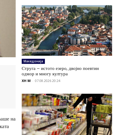
Македонија
Струга – истото езеро, двојно поевтин
одмор и многу култура
XH M
-
07.08.2026 20:24
ваше на
ката