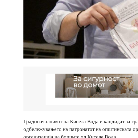
Градоначалникот на Кисела Вода и кандидат за гр
одбележувањето на патронатот на општинската ор
организација на борците од Кисела Вода.