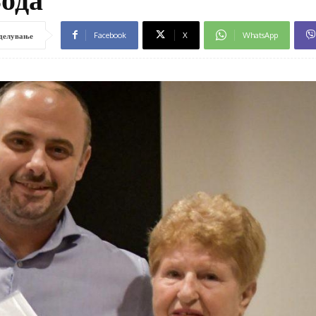
Facebook
X
WhatsApp
делување