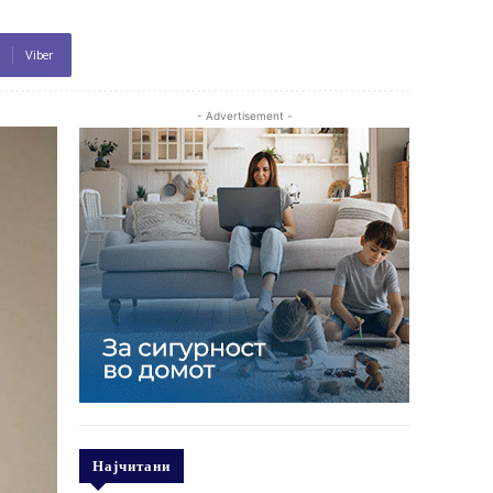
Viber
- Advertisement -
Најчитани