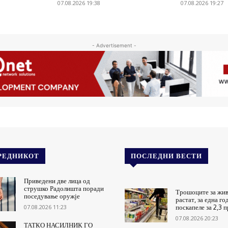
07.08.2026 19:38
07.08.2026 19:27
- Advertisement -
РЕДНИКОТ
ПОСЛЕДНИ ВЕСТИ
Приведени две лица од
струшко Радолишта поради
Трошоците за жив
поседување оружје
растат, за една го
07.08.2026 11:23
поскапеле за 2,3 
07.08.2026 20:23
ТАТКО НАСИЛНИК ГО