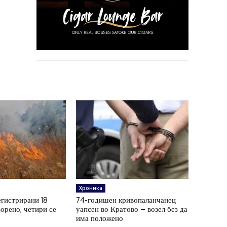
Хроника
егистрирани 18
74-годишен кривопаланчанец
орено, четири се
уапсен во Кратово – возел без да
има положено