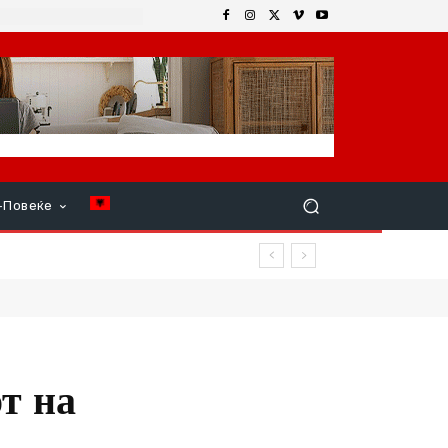
+Повеќе
т на