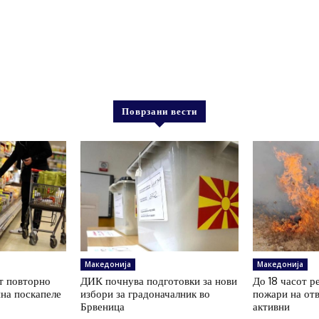
Поврзани вести
Македонија
Македонија
т повторно
ДИК почнува подготовки за нови
До 18 часот р
ина поскапеле
избори за градоначалник во
пожари на отв
Брвеница
активни