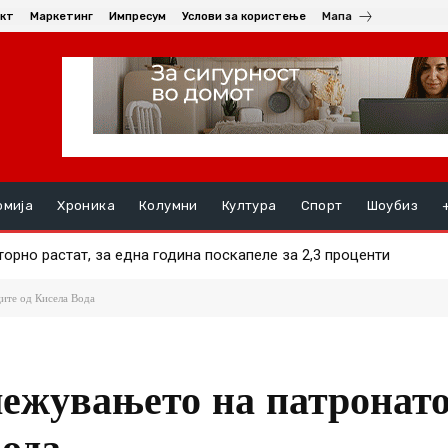
кт
Маркетинг
Импресум
Услови за користење
Мапа
омија
Хроника
Колумни
Култура
Спорт
Шоубиз
но растат, за една година поскапеле за 2,3 проценти
и за нови избори за градоначалник во Брвеница
ите од Кисела Вода
лежувањето на патронато
Вода