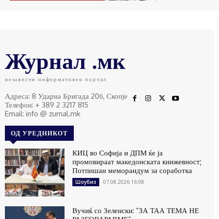
Журнал .мк
независен информативен портал
Адреса: 8 Ударна Бригада 20б, Скопје
Телефон: + 389 2 3217 815
Email: info @ zurnal.mk
ОД УРЕДНИКОТ
КИЦ во Софија и ДПМ ќе ја
промовираат македонската книжевност;
Потпишан меморандум за соработка
07.08.2026 16:08
Шоубиз
Вучиќ со Зеленски: “ЗА ТАА ТЕМА НЕ