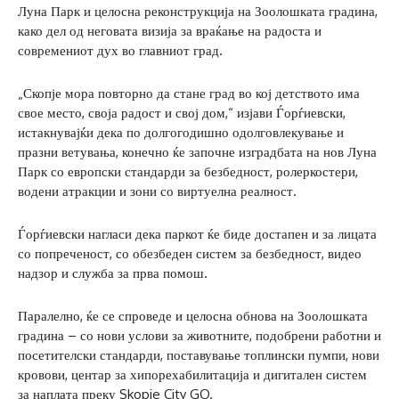
Луна Парк и целосна реконструкција на Зоолошката градина,
како дел од неговата визија за враќање на радоста и
современиот дух во главниот град.
„Скопје мора повторно да стане град во кој детството има
свое место, своја радост и свој дом,“ изјави Ѓорѓиевски,
истакнувајќи дека по долгогодишно одолговлекување и
празни ветувања, конечно ќе започне изградбата на нов Луна
Парк со европски стандарди за безбедност, ролеркостери,
водени атракции и зони со виртуелна реалност.
Ѓорѓиевски нагласи дека паркот ќе биде достапен и за лицата
со попреченост, со обезбеден систем за безбедност, видео
надзор и служба за прва помош.
Паралелно, ќе се спроведе и целосна обнова на Зоолошката
градина – со нови услови за животните, подобрени работни и
посетителски стандарди, поставување топлински пумпи, нови
кровови, центар за хипорехабилитација и дигитален систем
за наплата преку Skopje City GO.