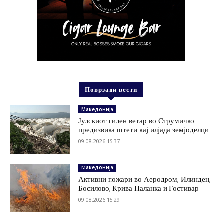
Поврзани вести
Македонија
Јулскиот силен ветар во Струмичко
предизвика штети кај илјада земјоделци
09.08.2026 15:37
Македонија
Активни пожари во Аеродром, Илинден,
Босилово, Крива Паланка и Гостивар
09.08.2026 15:29