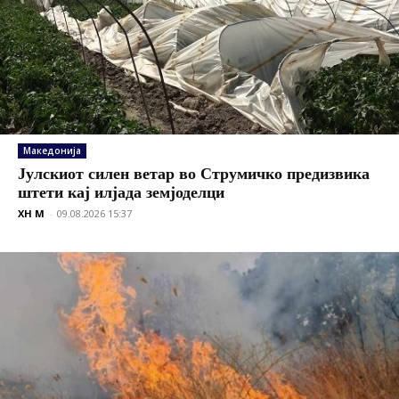
Македонија
Јулскиот силен ветар во Струмичко предизвика
штети кај илјада земјоделци
XH M
-
09.08.2026 15:37