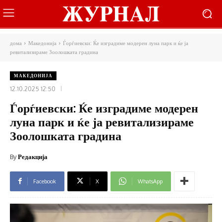
дома
Македонија
Ѓорѓиевски: Ќе изградиме модерен луна парк и ќе ја
ревитализираме Зоолошката градина
МАКЕДОНИЈА
12.10.2025 12:50
Ѓорѓиевски: Ќе изградиме модерен
луна парк и ќе ја ревитализираме
Зоолошката градина
By
Редакција
Facebook
X
WhatsApp