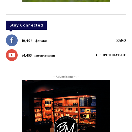
Stay Connected
КАКО
10,404
фанови
СЕ ПРЕТПЛАТИТЕ
61,453
претплатници
- Advertisement -