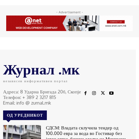
- Advertisement -
Журнал .мк
независен информативен портал
Адреса: 8 Ударна Бригада 20б, Скопје
Телефон: + 389 2 3217 815
Email: info @ zurnal.mk
ОД УРЕДНИКОТ
СДСМ: Владата склучила тендер од
100.000 евра за вода во Гостивар без
јавен оглас, бизнис зделка на Мицкоски