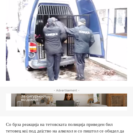
- Advertisement -
Со брза реакција на тетовската полиција приведен бил
тетовец кој под дејство на алкохол и со пиштол се обидел да