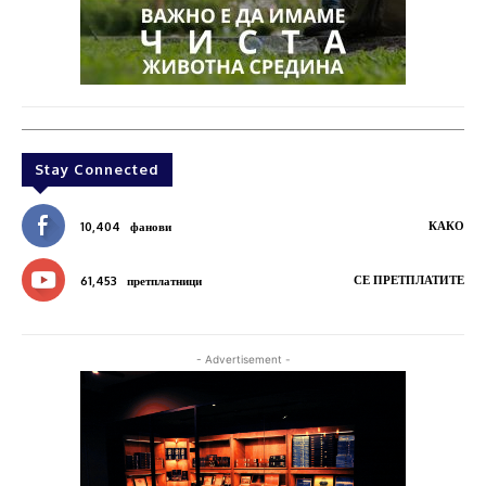
Stay Connected
КАКО
10,404
фанови
СЕ ПРЕТПЛАТИТЕ
61,453
претплатници
- Advertisement -