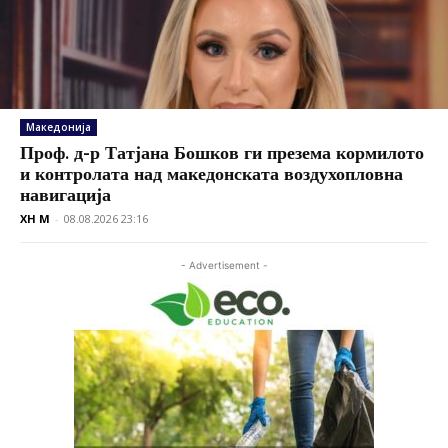
Македонија
Проф. д-р Татјана Бошков ги презема кормилото
и контролата над македонската воздухопловна
навигација
XH M
-
08.08.2026 23:16
- Advertisement -