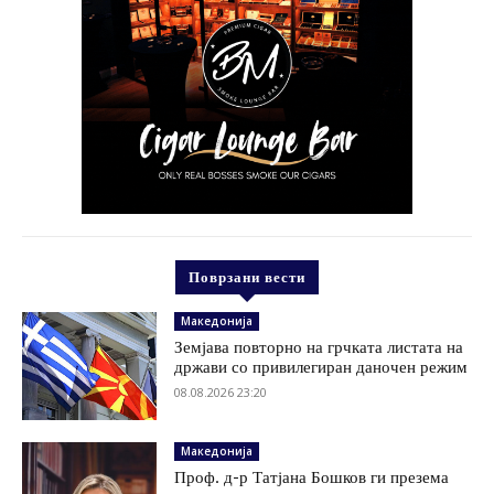
Поврзани вести
Македонија
Земјава повторно на грчката листата на
држави со привилегиран даночен режим
08.08.2026 23:20
Македонија
Проф. д-р Татјана Бошков ги презема