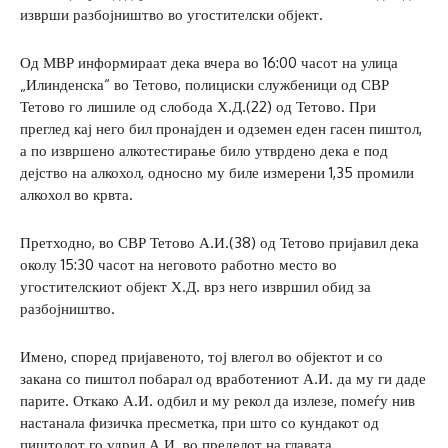
изврши разбојништво во угостителски објект.
Од МВР информираат дека вчера во 16:00 часот на улица
„Илинденска“ во Тетово, полициски службеници од СВР
Тетово го лишиле од слобода Х.Д.(22) од Тетово. ​При
преглед кај него бил пронајден и одземен еден гасен пиштол,
а по извршено алкотестирање било утврдено дека е под
дејство на алкохол, односно му биле измерени 1,35 промили
алкохол во крвта.
Претходно, во СВР Тетово А.И.(38) од Тетово пријавил дека
околу 15:30 часот на неговото работно место во
угостителскиот објект Х.Д. врз него извршил обид за
разбојништво.
Имено, ​според пријавеното, тој влегол во објектот и со
закана со пиштол побарал од вработениот А.И. да му ги даде
парите. Откако А.И. одбил и му рекол да излезе, помеѓу нив
настанала физичка пресметка, при што со кундакот од
пиштолот го удрил А.И. во пределот на главата.