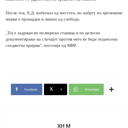
После тоа, Х.Д. побегнал од местото, но набргу по преземени
мерки е пронајден и лишен од слобода.
„​Тој е задржан во полициска станица и по целосно
документирање на случајот против него ќе биде поднесена
соодветна пријава“, посочија од МВР.
Facebook
X
WhatsApp
XH M