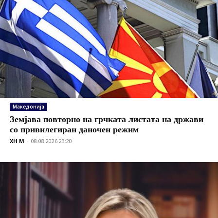
Македонија
Земјава повторно на грчката листата на држави
со привилегиран даночен режим
XH M
-
08.08.2026 23:20