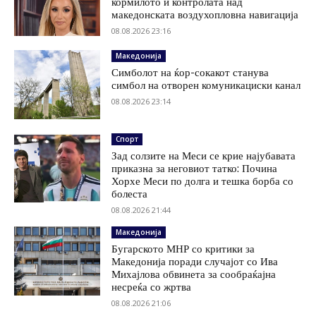
кормилото и контролата над
македонската воздухопловна навигација
08.08.2026 23:16
Македонија
Симболот на ќор-сокакот станува
симбол на отворен комуникациски канал
08.08.2026 23:14
Спорт
Зад солзите на Меси се крие најубавата
приказна за неговиот татко: Почина
Хорхе Меси по долга и тешка борба со
болеста
08.08.2026 21:44
Македонија
Бугарското МНР со критики за
Македонија поради случајот со Ива
Михајлова обвинета за сообраќајна
несреќа со жртва
08.08.2026 21:06