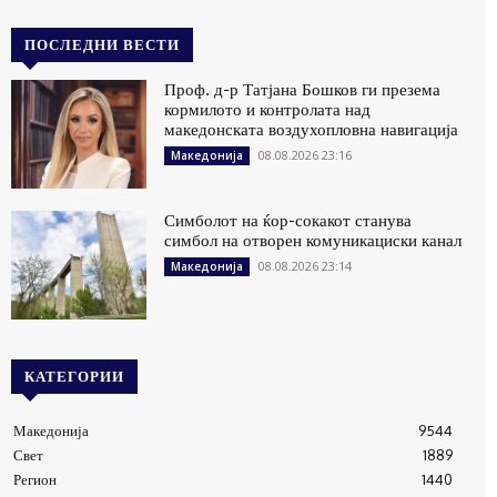
ПОСЛЕДНИ ВЕСТИ
Проф. д-р Татјана Бошков ги презема
кормилото и контролата над
македонската воздухопловна навигација
08.08.2026 23:16
Македонија
Симболот на ќор-сокакот станува
симбол на отворен комуникациски канал
08.08.2026 23:14
Македонија
КАТЕГОРИИ
Македонија
9544
Свет
1889
Регион
1440