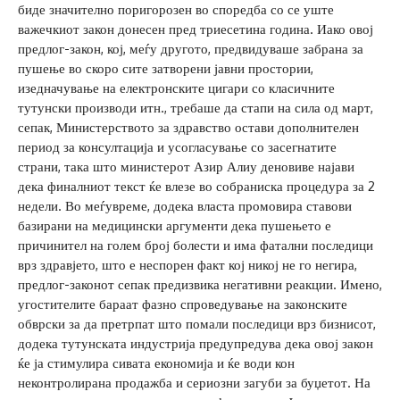
биде значително поригорозен во споредба со се уште
важечкиот закон донесен пред триесетина година. Иако овој
предлог-закон, кој, меѓу другото, предвидуваше забрана за
пушење во скоро сите затворени јавни простории,
изедначување на електронските цигари со класичните
тутунски производи итн., требаше да стапи на сила од март,
сепак, Министерството за здравство остави дополнителен
период за консултација и усогласување со засегнатите
страни, така што министерот Азир Алиу деновиве најави
дека финалниот текст ќе влезе во собраниска процедура за 2
недели. Во меѓувреме, додека власта промовира ставови
базирани на медицински аргументи дека пушењето е
причинител на голем број болести и има фатални последици
врз здравјето, што е неспорен факт кој никој не го негира,
предлог-законот сепак предизвика негативни реакции. Имено,
угостителите бараат фазно спроведување на законските
обврски за да претрпат што помали последици врз бизнисот,
додека тутунската индустрија предупредува дека овој закон
ќе ја стимулира сивата економија и ќе води кон
неконтролирана продажба и сериозни загуби за буџетот. На