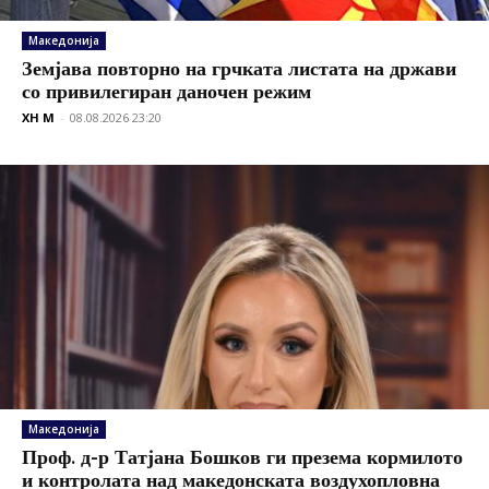
Македонија
Земјава повторно на грчката листата на држави
со привилегиран даночен режим
XH M
-
08.08.2026 23:20
Македонија
Проф. д-р Татјана Бошков ги презема кормилото
и контролата над македонската воздухопловна