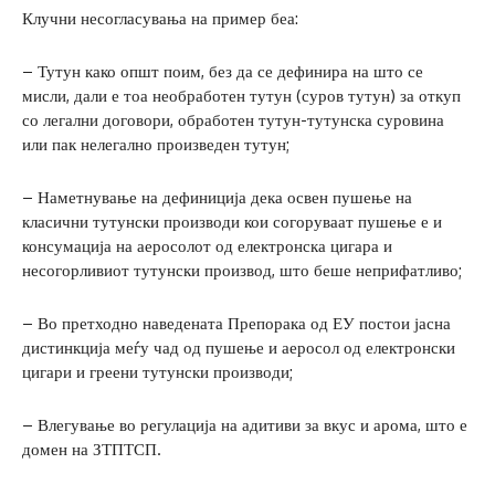
Клучни несогласувања на пример беа:
– Тутун како општ поим, без да се дефинира на што се
мисли, дали е тоа необработен тутун (суров тутун) за откуп
со легални договори, обработен тутун-тутунска суровина
или пак нелегално произведен тутун;
– Наметнување на дефиниција дека освен пушење на
класични тутунски производи кои согоруваат пушење е и
консумација на аеросолот од електронска цигара и
несогорливиот тутунски производ, што беше неприфатливо;
– Во претходно наведената Препорака од ЕУ постои јасна
дистинкција меѓу чад од пушење и аеросол од електронски
цигари и греени тутунски производи;
– Влегување во регулација на адитиви за вкус и арома, што е
домен на ЗТПТСП.