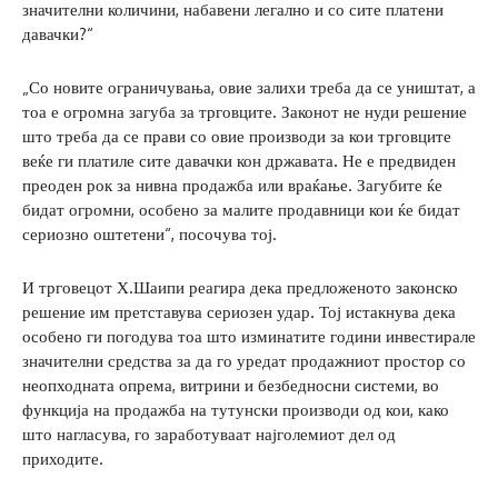
значителни количини, набавени легално и со сите платени
давачки?“
„Со новите ограничувања, овие залихи треба да се уништат, а
тоа е огромна загуба за трговците. Законот не нуди решение
што треба да се прави со овие производи за кои трговците
веќе ги платиле сите давачки кон државата. Не е предвиден
преоден рок за нивна продажба или враќање. Загубите ќе
бидат огромни, особено за малите продавници кои ќе бидат
сериозно оштетени“, посочува тој.
И трговецот Х.Шаипи реагира дека предложеното законско
решение им претставува сериозен удар. Тој истакнува дека
особено ги погодува тоа што изминатите години инвестирале
значителни средства за да го уредат продажниот простор со
неопходната опрема, витрини и безбедносни системи, во
функција на продажба на тутунски производи од кои, како
што нагласува, го заработуваат најголемиот дел од
приходите.