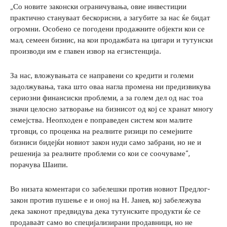
„Со новите законски ограничувања, овие инвестиции
практично стануваат бескорисни, а загубите за нас ќе бидат
огромни. Особено се погодени продажните објекти кои се
мал, семеен бизнис, на кои продажбата на цигари и тутунски
производи им е главен извор на егзистенција.
За нас, вложувањата се направени со кредити и големи
задолжувања, така што оваа нагла промена ни предизвикува
сериозни финансиски проблеми, а за голем дел од нас тоа
значи целосно затворање на бизнисот од кој се хранат многу
семејства. Неопходен е поправеден систем кон малите
трговци, со проценка на реалните ризици по семејните
бизниси бидејќи новиот закон нуди само забрани, но не и
решенија за реалните проблеми со кои се соочуваме“,
порачува Шаипи.
Во низата коментари со забелешки против новиот Предлог-
закон против пушење е и оној на Н. Јанев, кој забележува
дека законот предвидува дека тутунските продукти ќе се
продаваaт само во специјализирани продавници, но не