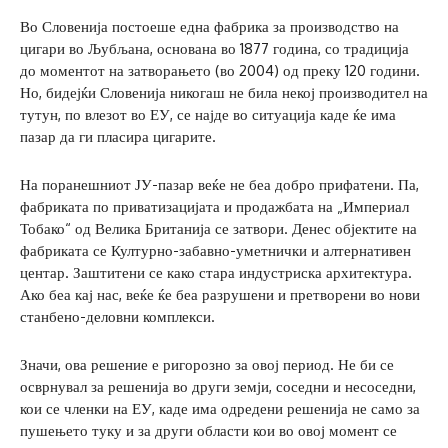
Во Словенија постоеше една фабрика за производство на
цигари во Љубљана, основана во 1877 година, со традиција
до моментот на затворањето (во 2004) од преку 120 години.
Но, бидејќи Словенија никогаш не била некој производител на
тутун, по влезот во ЕУ, се најде во ситуација каде ќе има
пазар да ги пласира цигарите.
На поранешниот ЈУ-пазар веќе не беа добро прифатени. Па,
фабриката по приватизацијата и продажбата на „Империал
Тобако“ од Велика Британија се затвори. Денес објектите на
фабриката се Културно-забавно-уметнички и алтернативен
центар. Заштитени се како стара индустриска архитектура.
Ако беа кај нас, веќе ќе беа разрушени и претворени во нови
станбено-деловни комплекси.
Значи, ова решение е ригорозно за овој период. Не би се
осврнувал за решенија во други земји, соседни и несоседни,
кои се членки на ЕУ, каде има одредени решенија не само за
пушењето туку и за други области кои во овој момент се