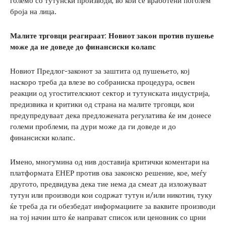
големо со тутунски производи, во кои се вработени поголем
броја на лица.
Малите трговци реагираат: Новиот закон против пушење
може да не доведе до финансиски колапс
Новиот Предлог-законот за заштита од пушењето, кој
наскоро треба да влезе во собраниска процедура, освен
реакции од угостителскиот сектор и тутунската индустрија,
предизвика и критики од страна на малите трговци, кои
предупредуваат дека предложената регулатива ќе им донесе
големи проблеми, па дури може да ги доведе и до
финансиски колапс.
Имено, многумина од нив доставија критички коментари на
платформата ЕНЕР против ова законско решение, кое, меѓу
другото, предвидува дека тие нема да смеат да изложуваат
тутун или производи кои содржат тутун и/или никотин, туку
ќе треба да ги обезбедат информациите за ваквите производи
на тој начин што ќе направат список или ценовник со црни