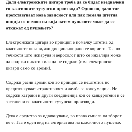
Дали електронските цигари треба да се бидат изедначени
со класичните тутунски производи? Односно, дали тие
претставуваат нова зависност или пак помала штетна
опција со помош на која патем пушачите може да се
откажат од пушењето?
Електронската цигара во принцип е помалку штетна од
класичните цигари, ако дисциплинирано се користи. Таа во
течноста што испарува и аеросолот што се инхалира може
да содржи никотин или да не содржи (има електронски
цигари само со ароми).
Содржи разни ароми кои во принцип се нештетни, но
предизвикуваат атрактивност и желба за консумација. Не
содржи катрани и други соединенија кои се канцерогени и се
застапени во класичните тутунски производи.
Дека е средство за одвикнување, во права смисла на зборот,
не е. Таа е еден вид на алтернатива на класичното пушење.