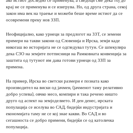
ако истиот доследно се применува, а сведоци сме дека тој до
крај не се применува и се изигрува. Но, од друга страна, секој
закон има век на траење и можеби беше време истиот да се
осовремени преку нов ЗЗП.
Неофицијално, како урнеци за предлогот на ЗЗТ, се земени
примери на такви закони од Словенија и Ирска, земји каде
никогаш во историјата не се одгледувал тутун. Се шпекулира
дека СЗО на земјите потписници на Рамковната конвенција за
заштита од тутунот им дава готови урнеци од ЗЗП за
примена.
На пример, Ирска во светски размери е позната како
производител на виски од јачмен, (јачменот таму релативно
добро успева), овчко месо, компири и така речено ништо
друго од аспект на земјоделието. И ден денес, ирската
популација се иселува во САД, бидејќи индустријата и
економијата таму не се кој знае какви. Во САД и во
сегашноста се добро примени, бидејќи се од католичка
популација.