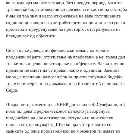
ќе го има врз малите трговци. Без преоден период, малите
трговци ќе бидат доведени во неизвесна и хаотична состојба
бидејќи тоа значи нагло откажување на веќе потпишаните
годишни договори со дистрибутерите на цигари и тутунски
производи, преуредување на просторот, отстранување на
брендингот од објектите…
Сето тоа ќе доведе до финансиски колапс на малите
продажни објекти, отпуштање на вработени, а кај голем дел
тоа ќе значи целосно затворање на објектите. Вакви крупни
промени не смеат да се прават нагло и одеднаш. Законот
мора да предвиди разумен рок за приспособување бидејќи
тоа е во интерес и на државата и на бизнисите“, напишал С.
Сејди.
Покрај него, коментар на ЕНЕР доставил и Ф.Сулејмани, кој
посочил дека Предлог-законот целосно ја забранува
продажбата на ароматизирани тутунски и никотински
производи, прашувајќи: „Што ќе прават трговците со
залихите од овие производи кои во моментов ги имаат во