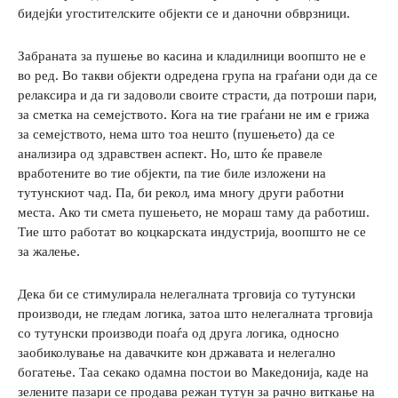
бидејќи угостителските објекти се и даночни обврзници.
Забраната за пушење во касина и кладилници воопшто не е
во ред. Во такви објекти одредена група на граѓани оди да се
релаксира и да ги задоволи своите страсти, да потроши пари,
за сметка на семејството. Кога на тие граѓани не им е грижа
за семејството, нема што тоа нешто (пушењето) да се
анализира од здравствен аспект. Но, што ќе правеле
вработените во тие објекти, па тие биле изложени на
тутунскиот чад. Па, би рекол, има многу други работни
места. Ако ти смета пушењето, не мораш таму да работиш.
Тие што работат во коцкарската индустрија, воопшто не се
за жалење.
Дека би се стимулирала нелегалната трговија со тутунски
производи, не гледам логика, затоа што нелегалната трговија
со тутунски производи поаѓа од друга логика, односно
заобиколување на давачките кон државата и нелегално
богатење. Таа секако одамна постои во Македонија, каде на
зелените пазари се продава режан тутун за рачно виткање на