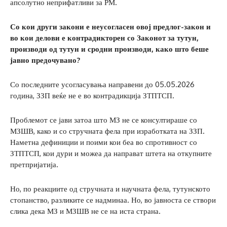
апсолутно неприфатливи за РМ.
Со кои други закони е неусогласен овој предлог-закон и
во кои делови е контрадикторен со Законот за тутун,
производи од тутун и сродни производи, како што беше
јавно предочувано?
Со последните усогласувања направени до 05.05.2026
година, ЗЗП веќе не е во контрадикција ЗТПТСП.
Проблемот се јави затоа што МЗ не се консултираше со
МЗШВ, како и со стручната фела при изработката на ЗЗП.
Наметна дефиниции и поими кои беа во спротивност со
ЗТПТСП, кои дури и можеа да направат штета на откупните
претпријатија.
Но, по реакциите од стручната и научната фела, тутунското
стопанство, разликите се надминаа. Но, во јавноста се створи
слика дека МЗ и МЗШВ не се на иста страна.