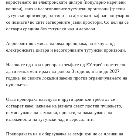
користењето на електронските цигари (популарно наречени
вејпови), како и несогорливите тутунски производи (греени
тутунски производи, од типот на ајкос како кај нас популарно
се познати) во сите затворените јавни простори. Со цел да се
оствари средина без тутунски чад и аеросол.
Аеросолот во смисла на оваа препорака, потекнува од
електронската цигара и несогорливите тутунски производи.
Насоките од оваа препорака земјите од ЕУ треба постепено
да ги имплементираат во рок од 3 години, значи до 2027
година, во своите локални закони против ограничувањето на
пушењето.
Оваа препорака наведува и други цели кои треба да се
остварат како: јакнење на јавната свест против пушењето,
осмислување на кампањи, проекти, за намалување на
изложеноста на тутунски чад и аеросол итн.
Препораката не е обврзувачка за земји кои не се членки на