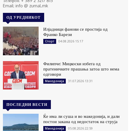
Телефон: + 389 2 3217 815
Email: info @ zurnal.mk
ОД УРЕДНИКОТ
Илјадници фанови се простија од
Франко Барези
04.08.2026 15:17
Спорт
Филипче: Мицкоски избега од
пратеничките прашања затоа што нема
одговори
31.07.2026 13:31
Македонија
ПОСЛЕДНИ ВЕСТИ
Ќе има ли суша и во македонија, и дали
постои закана од недостаток на струја
05.08.2026 22:59
Македонија