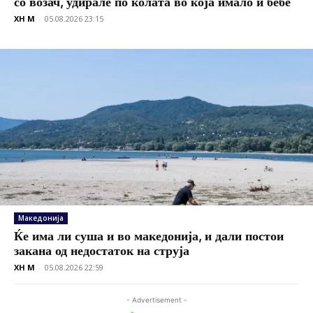
со возач, удирале по колата во која имало и бебе
XH M
-
05.08.2026 23:15
Македонија
Ќе има ли суша и во македонија, и дали постои
закана од недостаток на струја
XH M
-
05.08.2026 22:59
- Advertisement -