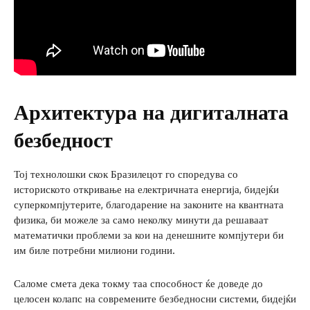
Архитектура на дигиталната
безбедност
Тој технолошки скок Бразилецот го споредува со
историското откривање на електричната енергија, бидејќи
суперкомпјутерите, благодарение на законите на квантната
физика, би можеле за само неколку минути да решаваат
математички проблеми за кои на денешните компјутери би
им биле потребни милиони години.
Саломе смета дека токму таа способност ќе доведе до
целосен колапс на современите безбедносни системи, бидејќи