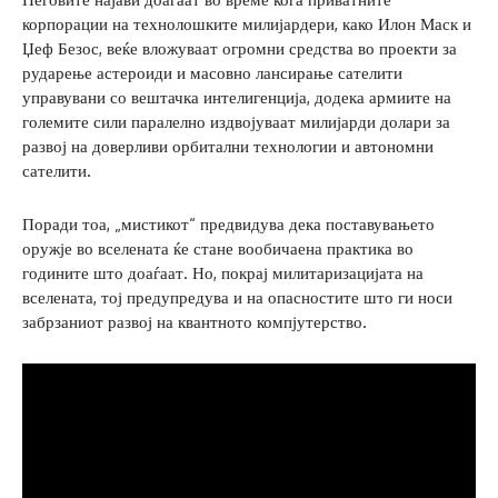
корпорации на технолошките милијардери, како Илон Маск и
Џеф Безос, веќе вложуваат огромни средства во проекти за
рударење астероиди и масовно лансирање сателити
управувани со вештачка интелигенција, додека армиите на
големите сили паралелно издвојуваат милијарди долари за
развој на доверливи орбитални технологии и автономни
сателити.
Поради тоа, „мистикот“ предвидува дека поставувањето
оружје во вселената ќе стане вообичаена практика во
годините што доаѓаат. Но, покрај милитаризацијата на
вселената, тој предупредува и на опасностите што ги носи
забрзаниот развој на квантното компјутерство.