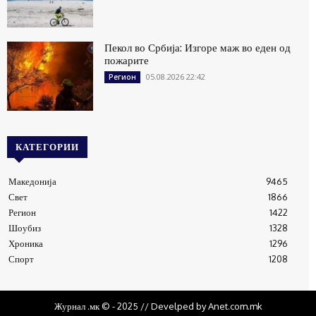
Пекол во Србија: Изгоре маж во еден од
пожарите
05.08.2026 22:42
Регион
КАТЕГОРИИ
Македонија
9465
Свет
1866
Регион
1422
Шоубиз
1328
Хроника
1296
Спорт
1208
Журнал .мк © - 2025 // Develped by Anet.com.mk