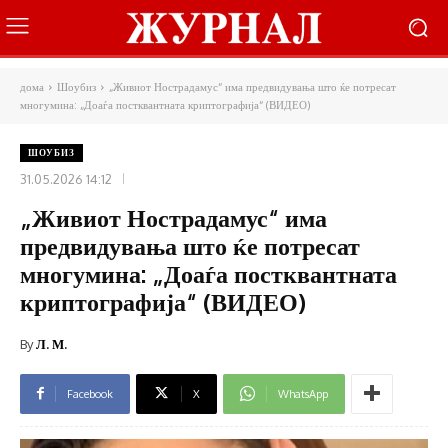
дома
Шоубиз
„Живиот Нострадамус“ има предвидувања што ќе потресат
многумина: „Доаѓа постквантната криптографија“ (ВИДЕО)
ШОУБИЗ
31.05.2026 14:12
„Живиот Нострадамус“ има
предвидувања што ќе потресат
многумина: „Доаѓа постквантната
криптографија“ (ВИДЕО)
By
Л. М.
Facebook
X
WhatsApp