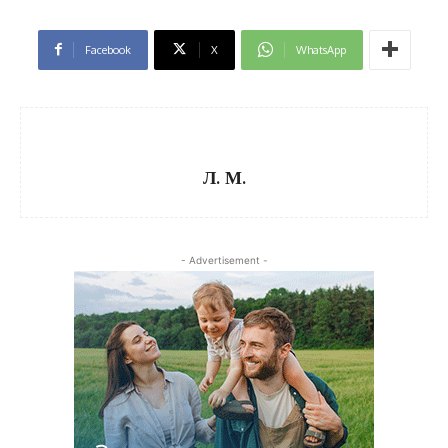
Facebook
X
WhatsApp
Л. М.
- Advertisement -