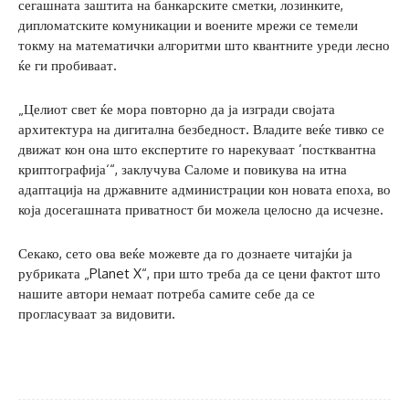
сегашната заштита на банкарските сметки, лозинките,
дипломатските комуникации и воените мрежи се темели
токму на математички алгоритми што квантните уреди лесно
ќе ги пробиваат.
„Целиот свет ќе мора повторно да ја изгради својата
архитектура на дигитална безбедност. Владите веќе тивко се
движат кон она што експертите го нарекуваат ’постквантна
криптографија‘“, заклучува Саломе и повикува на итна
адаптација на државните администрации кон новата епоха, во
која досегашната приватност би можела целосно да исчезне.
Секако, сето ова веќе можевте да го дознаете читајќи ја
рубриката „Planet X“, при што треба да се цени фактот што
нашите автори немаат потреба самите себе да се
прогласуваат за видовити.