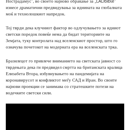
Нострадамус“, во своето најново обраќање за „LADbible“
изнесе драматични предвидувања за иднината на глобалната
моќ и технолошкиот напредок.
Тој тврди дека клучниот фактор во одлучувањето за идниот
светски поредок повеќе нема да бидат териториите на
Земјата, туку контролата над вселенскиот простор, што го
означува почетокот на модерната ера на вселенската трка.
Бразилецот го привлече вниманието на светската јавност со
тврдењата дека ги предвидел смртта на британската кралица
Елизабета Втора, избувнувањето на пандемијата на
коронавирусот и конфликтот меѓу САД и Иран. Во своите
најнови проекции се занимава со стратешките потези на
водечките светски сили.