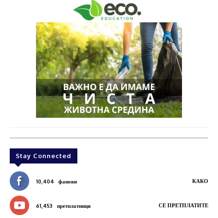
Stay Connected
КАКО
10,404
фанови
СЕ ПРЕТПЛАТИТЕ
61,453
претплатници