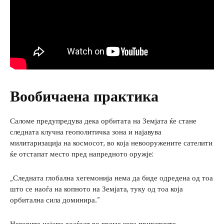
Вообичаена практика
Саломе предупредува дека орбитата на Земјата ќе стане
следната клучна геополитичка зона и најавува
милитаризација на космосот, во која невооружените сателити
ќе отстапат место пред напредното оружје:
„Следната глобална хегемонија нема да биде одредена од тоа
што се наоѓа на копното на Земјата, туку од тоа која
орбитална сила доминира.“
Неговите најави доаѓаат во време кога приватните