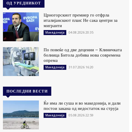
ОД УРЕДНИКОТ
Црногорскиот премиер го отфрла
италијанскиот план: Не сака центри за
мигранти
04.08.2026 20:35
Македонија
По повеќе од две децении – Клиничката
болница Битола добива нова современа
опрема
31.07.2026 16:20
Македонија
ПОСЛЕДНИ ВЕСТИ
Ќе има ли суша и во македонија, и дали
постои закана од недостаток на струја
05.08.2026 22:59
Македонија