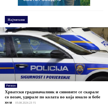
Најчитани
Регион
Хрватски градоначалник и синовите се скарале
со возач, удирале по колата во која имало и бебе
XH M
-
05.08.2026 23:15