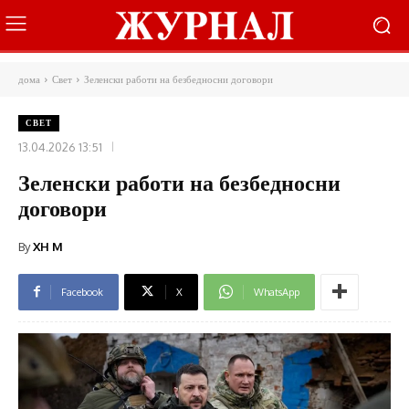
дома
Свет
Зеленски работи на безбедносни договори
СВЕТ
13.04.2026 13:51
Зеленски работи на безбедносни
договори
By
XH M
Facebook
X
WhatsApp