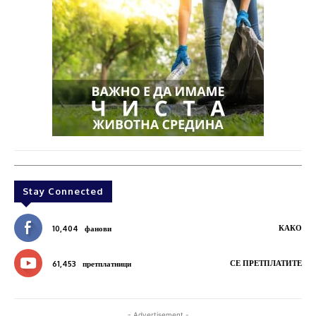
Stay Connected
КАКО
10,404
фанови
СЕ ПРЕТПЛАТИТЕ
61,453
претплатници
- Advertisement -