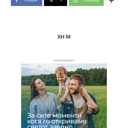
Facebook
X
WhatsApp
XH M
- Advertisement -