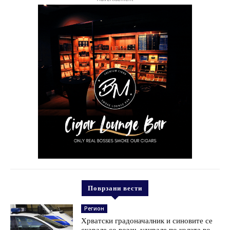
Поврзани вести
Регион
Хрватски градоначалник и синовите се
скарале со возач, удирале по колата во