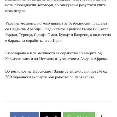
нови безбедносни договори, со очекување резултати уште
оваа недела.
Украина моментално комуницира за безбедносни прашања
со Саудиска Арабија, Обединетите Арапски Емирати, Катар,
Јордан, Турција, Сирија, Оман, Кувајт и Бахреин, а поднесено
е барање за соработка и со Ирак.
Разговарано е и за можности за соработка со земјите од
Кавказот, како и од Источна и Југоисточна Азија и Африка.
Во регионот на Персискиот Залив се ангажирани повеќе од
200 украински експерти кои работат со партнерите.