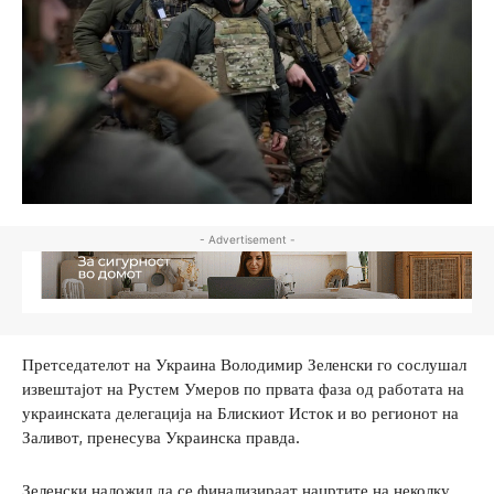
- Advertisement -
Претседателот на Украина Володимир Зеленски го сослушал
извештајот на Рустем Умеров по првата фаза од работата на
украинската делегација на Блискиот Исток и во регионот на
Заливот, пренесува Украинска правда.
Зеленски наложил да се финализираат нацртите на неколку