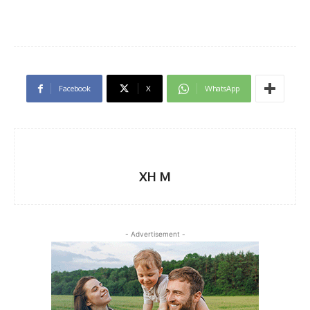
Facebook
X
WhatsApp
XH M
- Advertisement -