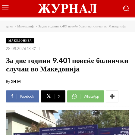
дома
Македонија
За две години 9.401 повеќе болнички случаи во Македонија
МАКЕДОНИЈА
28.05.2026 18:37
За две години 9.401 повеќе болнички
случаи во Македонија
By
XH M
Facebook
X
WhatsApp