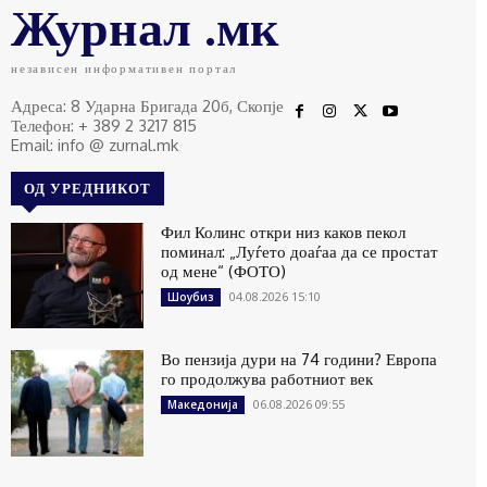
Журнал .мк
независен информативен портал
Адреса: 8 Ударна Бригада 20б, Скопје
Телефон: + 389 2 3217 815
Email: info @ zurnal.mk
ОД УРЕДНИКОТ
Фил Колинс откри низ каков пекол
поминал: „Луѓето доаѓаа да се простат
од мене“ (ФОТО)
04.08.2026 15:10
Шоубиз
Во пензија дури на 74 години? Европа
го продолжува работниот век
06.08.2026 09:55
Македонија