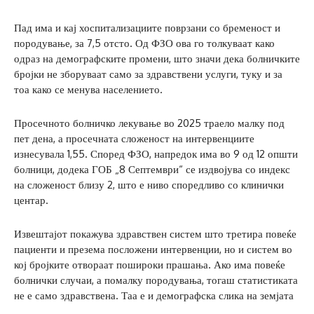
Пад има и кај хоспитализациите поврзани со бременост и
породување, за 7,5 отсто. Од ФЗО ова го толкуваат како
одраз на демографските промени, што значи дека болничките
бројки не зборуваат само за здравствени услуги, туку и за
тоа како се менува населението.
Просечното болничко лекување во 2025 траело малку под
пет дена, а просечната сложеност на интервенциите
изнесувала 1,55. Според ФЗО, напредок има во 9 од 12 општи
болници, додека ГОБ „8 Септември“ се издвојува со индекс
на сложеност близу 2, што е ниво споредливо со клинички
центар.
Извештајот покажува здравствен систем што третира повеќе
пациенти и презема посложени интервенции, но и систем во
кој бројките отвораат пошироки прашања. Ако има повеќе
болнички случаи, а помалку породувања, тогаш статистиката
не е само здравствена. Таа е и демографска слика на земјата