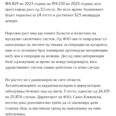
184.829 во 2023 година на 194.230 во 2025 година, што
претставува раст од 5,1 отсто. Во исто време, болничкиот
буџет пораснал за 24 отсто и достигнал 32,5 милијарди
денари.
Најголем раст има кај очните болести и болестите на
мускулно-скелетниот систем. Од ФЗО ова го поврзуваат со
намалување на листите на чекање за операции на катаракта,
како и со зголемен број планирани ортопедски интервенции,
меѓу кои и операции на колкови. Дел од овие интервенции
биле одложувани за време на ковид-пандемијата, кога
здравствениот систем главно работеше со итни случаи.
Но растот не е рамномерен во сите области.
Хоспитализациите за кардиоваскуларни и циркулаторни
заболувања бележат пад од околу 3 отсто, односно од 26.651
на 25.876 случаи. Директорот на ФЗО, Сашо Клековски,
посочи дека дополнително треба да се анализира дали
станува збор за вистински тренд на намалување на овие
заболувања.