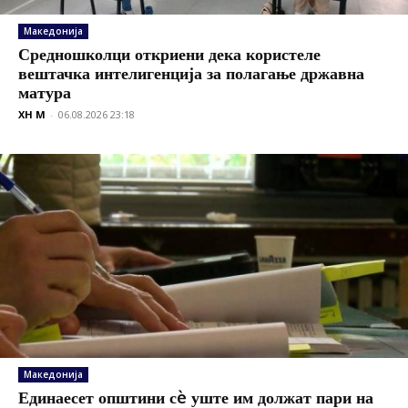
Македонија
Средношколци откриени дека користеле
вештачка интелигенција за полагање државна
матура
XH M
-
06.08.2026 23:18
Македонија
Единаесет општини сè уште им должат пари на