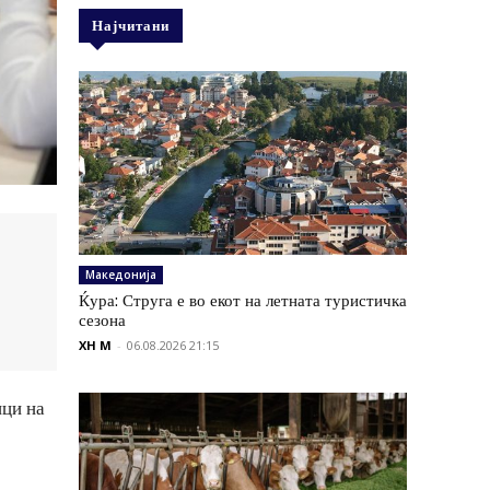
Најчитани
Македонија
Ќура: Струга е во екот на летната туристичка
сезона
XH M
-
06.08.2026 21:15
ици на