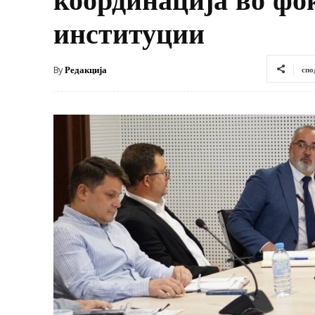
институции
By
Редакција
спо