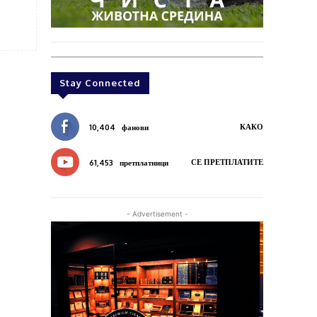
Stay Connected
КАКО
10,404
фанови
СЕ ПРЕТПЛАТИТЕ
61,453
претплатници
- Advertisement -