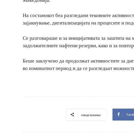
На состанокот беа разгледани тековните активност
зајакнување, дигитализацијата на процесите и по
Се разговараше и за иницијативата за заштита на 
задолжителните нафтени резерви, како и за повто
Беше заклучено да продолжат активностите за диг
во изминатиот период и да се разгледаат можност
Face
споделување