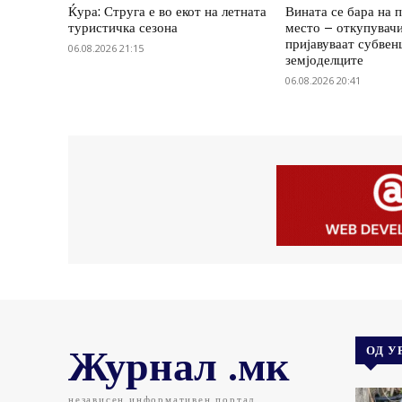
Ќура: Струга е во екот на летната
Вината се бара на 
туристичка сезона
место – откупувач
пријавуваат субвенц
06.08.2026 21:15
земјоделците
06.08.2026 20:41
Журнал .мк
ОД У
независен информативен портал