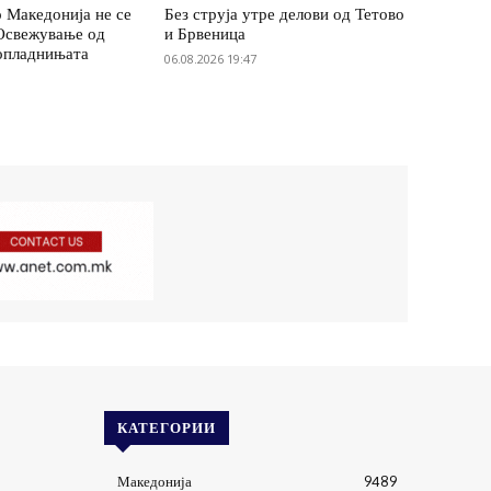
 Македонија не се
Без струја утре делови од Тетово
 Освежување од
и Брвеница
опладнињата
06.08.2026 19:47
КАТЕГОРИИ
Македонија
9489