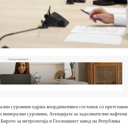
- Advertisement -
рални суровини одржа координативен состанок со претставн
 и минерални суровини, Агенцијата за задолжителни нафтени
Бирото за метрологија и Геолошкиот завод на Република