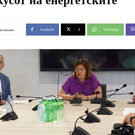
Facebook
X
WhatsApp
делување