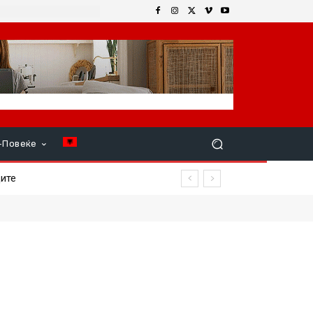
+Повеќе
те