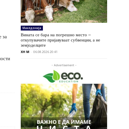
Македонија
Вината се бара на погрешно место –
е за
откупувачите пријавуваат субвенции, а не
земјоделците
XH M
-
06.08.2026 20:41
ности
- Advertisement -