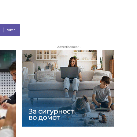
Viber
- Advertisement -