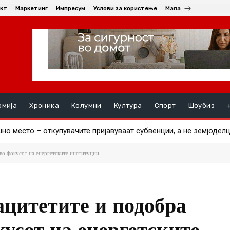
кт
Маркетинг
Импресум
Услови за користење
Мапа
омија
Хроника
Колумни
Култура
Спорт
Шоубиз
о место – откупувачите пријавуваат субвенции, а не земјоделци
апија пристигна, другиот за два дена
 во фокусот на енергетските институции
ацитетите и подобра
усот на енергетските