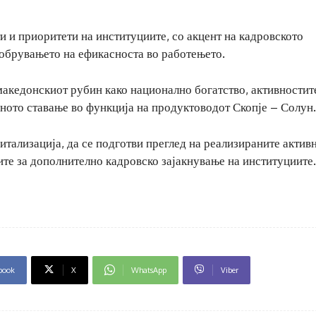
и и приоритети на институциите, со акцент на кадровското
добрувањето на ефикасноста во работењето.
македонскиот рубин како национално богатство, активностит
рното ставање во функција на продуктоводот Скопје – Солун.
итализација, да се подготви преглед на реализираните актив
ите за дополнително кадровско зајакнување на институциите.
book
X
WhatsApp
Viber