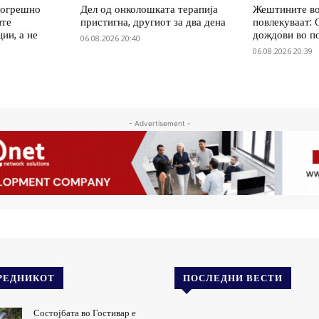
погрешно
Дел од онколошката терапија
Жештините во
ите
пристигна, другиот за два дена
повлекуваат:
ии, а не
дождови во п
06.08.2026 20:40
06.08.2026 20:39
- Advertisement -
РЕДНИКОТ
ПОСЛЕДНИ ВЕСТИ
Состојбата во Гостивар е