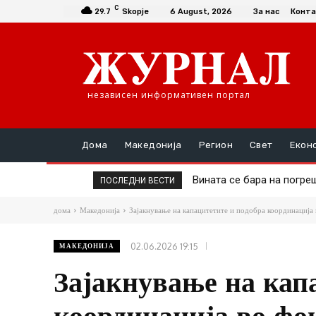
C
29.7
Skopje
6 August, 2026
За нас
Конта
независен информативен портал
Дома
Македонија
Регион
Свет
Екон
Вината се бара на погрешн
Дел од онколошката тер
ПОСЛЕДНИ ВЕСТИ
дома
Македонија
Зајакнување на капацитетите и подобра координација
02.06.2026 19:15
МАКЕДОНИЈА
Зајакнување на кап
координација во фок