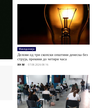
Македонија
Делови од три скопски општини денеска без
струја, прекини до четири часа
XH M
-
07.08.2026 08:16