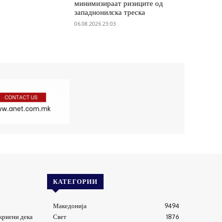
минимизираат ризиците од
западнонилска треска
06.08.2026 23:03
КАТЕГОРИИ
Македонија
9494
криени дека
Свет
1876