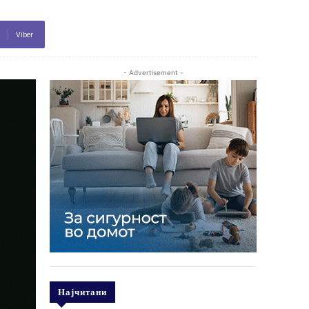
Viber
- Advertisement -
Најчитани