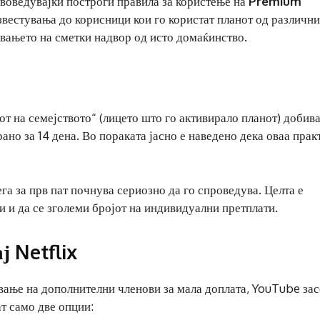
 воведувајќи построги правила за користење на
Premium
звестувања до корисници кои го користат планот од различни
вањето на сметки надвор од исто домаќинство.
от на семејството“ (лицето што го активирало планот) добив
ано за 14 дена. Во пораката јасно е наведено дека оваа прак
а за прв пат почнува сериозно да го спроведува. Целта е
и и да се зголеми бројот на индивидуални претплати.
ј Netflix
авање на дополнителни членови за мала доплата, YouTube зас
т само две опции: