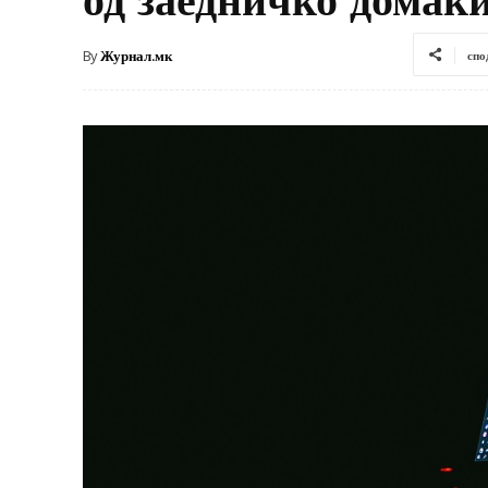
By
Журнал.мк
спо