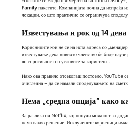
YouTube го следи примерот на Netflix и Disney+,
Family
пакетите. Компанијата почна да испраќа и
локации, со што практично се ограничува споделу
Известувања и рок од 14 дена
Корисниците кои не се на иста адреса со „менаџер
известување дека нивното членство ќе биде паузир
во спротивност со условите за користење.
Иако ова правило отсекогаш постоело, YouTube сег
очигледна – да се намали споделувањето на сметк
Нема „средна опција“ како ка
За разлика од Netflix, кој понуди можност за дод
нема вакво решение. Исклучените корисници имаа