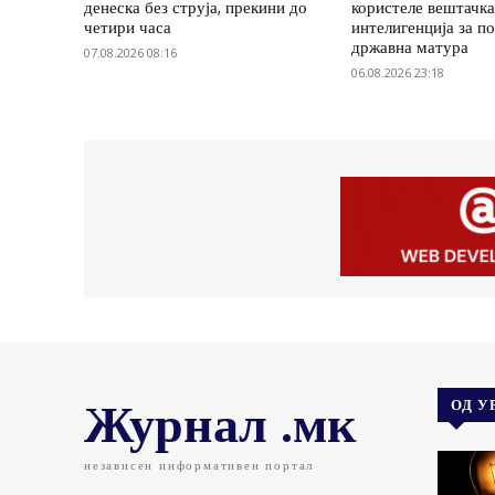
денеска без струја, прекини до
користеле вештачк
четири часа
интелигенција за п
државна матура
07.08.2026 08:16
06.08.2026 23:18
Журнал .мк
ОД У
независен информативен портал