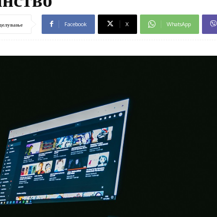
Facebook
X
WhatsApp
делување