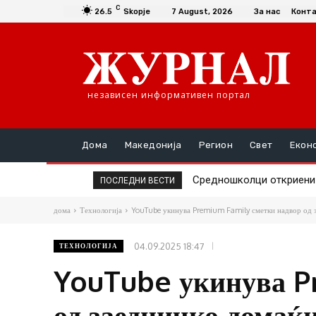
C
26.5
Skopje
7 August, 2026
За нас
Конт
независен информативен портал
Дома
Македонија
Регион
Свет
Екон
Средношколци откриени д
Единаесет општини сè 
ПОСЛЕДНИ ВЕСТИ
дома
Технологија
YouTube укинува Premium Family сметки надвор од 
04.09.2025 18:47
ТЕХНОЛОГИЈА
YouTube укинува P
од заедничко домаќ