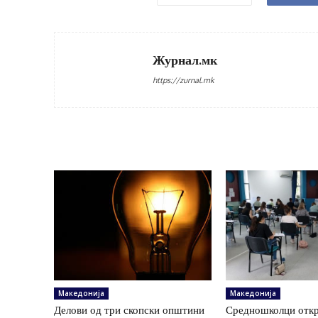
Журнал.мк
https://zurnal.mk
Македонија
Македонија
Делови од три скопски општини
Средношколци откр