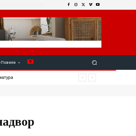
+Повеќе
атура
и
надвор