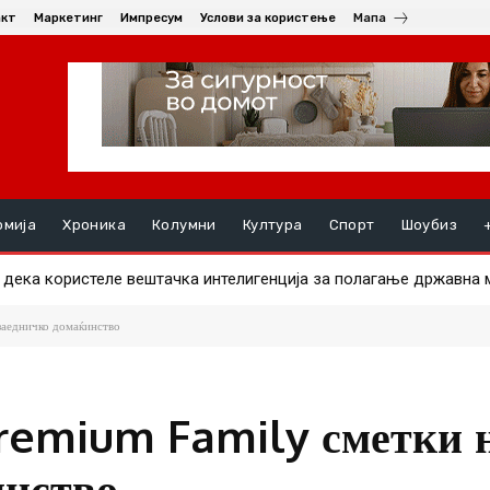
акт
Маркетинг
Импресум
Услови за користење
Мапа
омија
Хроника
Колумни
Култура
Спорт
Шоубиз
ека користеле вештачка интелигенција за полагање државна м
уште им должат пари на избирачките одбори за ланските избор
заедничко домаќинство
remium Family сметки 
инство