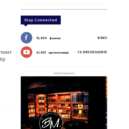
Stay Connected
КАКО
10,404
фанови
станат
СЕ ПРЕТПЛАТИТЕ
61,453
претплатници
ily
- Advertisement -