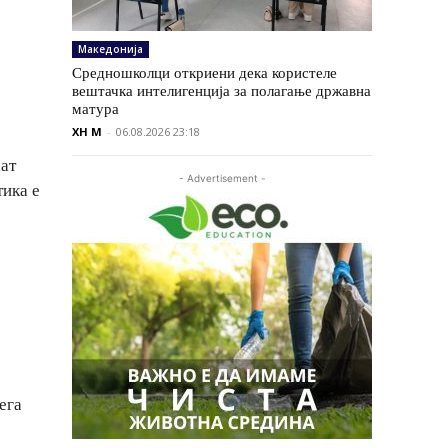
Македонија
Средношколци откриени дека користеле
вештачка интелигенција за полагање државна
матура
XH M
-
06.08.2026 23:18
аат
- Advertisement -
тика е
ега