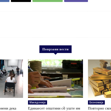
Поврзани вести
Македонија
Економија
иени дека
Единаесет општини сè уште им
Повторно скок