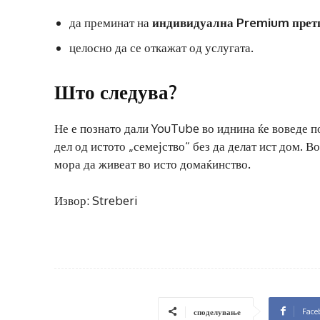
да преминат на
индивидуална Premium прет
целосно да се откажат од услугата.
Што следува?
Не е познато дали YouTube во иднина ќе воведе по
дел од истото „семејство“ без да делат ист дом. 
мора да живеат во исто домаќинство.
Извор: Streberi
Face
споделување