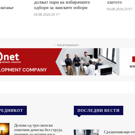
а
должат пари на избирачките
златото
олагање
одбори за ланските избори
06.08.2026 23:07
06.08.2026 23:17
- Advertisement -
РЕДНИКОТ
ПОСЛЕДНИ ВЕСТИ
Делови од три скопски
општини денеска без струја,
Средношколци от
прекини до четири часа