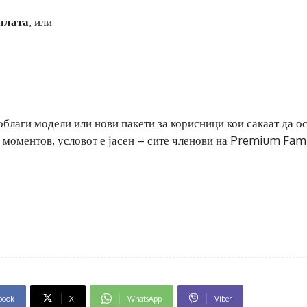
плата
, или
благи модели или нови пакети за корисници кои сакаат да о
Во моментов, условот е јасен – сите членови на Premium Fam
book
X
WhatsApp
Viber