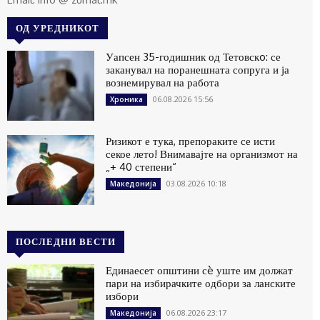
ОД УРЕДНИКОТ
Уапсен 35-годишник од Тетовскo: се
заканувал на поранешната сопруга и ја
вознемирувал на работа
06.08.2026 15:56
Хроника
Ризикот е тука, препораките се исти
секое лето! Внимавајте на организмот на
„+ 40 степени“
03.08.2026 10:18
Македонија
ПОСЛЕДНИ ВЕСТИ
Единаесет општини сè уште им должат
пари на избирачките одбори за ланските
избори
06.08.2026 23:17
Македонија