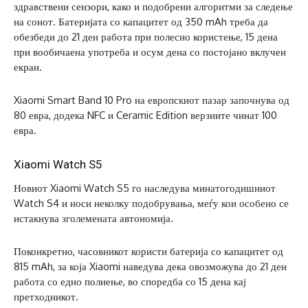
здравствени сензори, како и подобрени алгоритми за следење
на сонот. Батеријата со капацитет од 350 mAh треба да
обезбеди до 21 ден работа при полесно користење, 15 дена
при вообичаена употреба и осум дена со постојано вклучен
екран.
Xiaomi Smart Band 10 Pro на европскиот пазар започнува од
80 евра, додека NFC и Ceramic Edition верзиите чинат 100
евра.
Xiaomi Watch S5
Новиот Xiaomi Watch S5 го наследува минатогодишниот
Watch S4 и носи неколку подобрувања, меѓу кои особено се
истакнува зголемената автономија.
Поконкретно, часовникот користи батерија со капацитет од
815 mAh, за која Xiaomi наведува дека овозможува до 21 ден
работа со едно полнење, во споредба со 15 дена кај
претходникот.