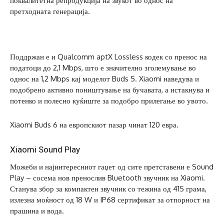
поквалитетна репродукција на звукот во однос на
претходната генерација.
Поддржан е и Qualcomm aptX Lossless кодек со пренос на
податоци до 2,1 Mbps, што е значително зголемување во
однос на 1,2 Mbps кај моделот Buds 5. Xiaomi наведува и
подобрено активно поништување на бучавата, а истакнува и
потенко и полесно куќиште за подобро прилегање во увото.
Xiaomi Buds 6 на европскиот пазар чинат 120 евра.
Xiaomi Sound Play
Можеби и најинтересниот гаџет од сите претставени е Sound
Play – сосема нов пренослив Bluetooth звучник на Xiaomi.
Станува збор за компактен звучник со тежина од 415 грама,
излезна моќност од 18 W и IP68 сертификат за отпорност на
прашина и вода.