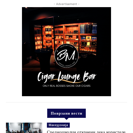
- Advertisement -
Поврзани вести
Македонија
Средношколци откриени дека користеле