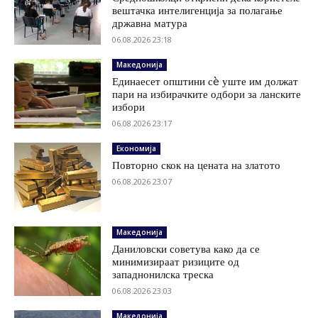
вештачка интелигенција за полагање
државна матура
06.08.2026 23:18
Македонија
Единаесет општини сè уште им должат
пари на избирачките одбори за ланските
избори
06.08.2026 23:17
Економија
Повторно скок на цената на златото
06.08.2026 23:07
Македонија
Даниловски советува како да се
минимизираат ризиците од
западнонилска треска
06.08.2026 23:03
Македонија