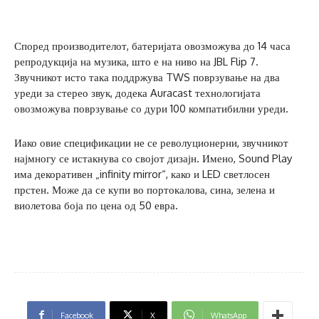
Според производителот, батеријата овозможува до 14 часа
репродукција на музика, што е на ниво на JBL Flip 7.
Звучникот исто така поддржува TWS поврзување на два
уреди за стерео звук, додека Auracast технологијата
овозможува поврзување со дури 100 компатибилни уреди.
Иако овие спецификации не се револуционерни, звучникот
најмногу се истакнува со својот дизајн. Имено, Sound Play
има декоративен „infinity mirror“, како и LED светлосен
прстен. Може да се купи во портокалова, сина, зелена и
виолетова боја по цена од 50 евра.
Facebook
X
WhatsApp