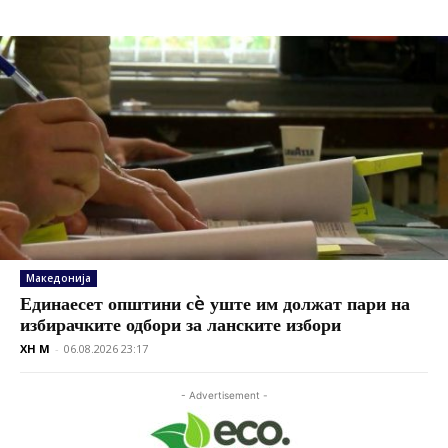
Македонија
Единаесет општини сè уште им должат пари на
избирачките одбори за ланските избори
XH M
-
06.08.2026 23:17
- Advertisement -