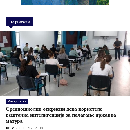
Најчитани
Македонија
Средношколци откриени дека користеле
вештачка интелигенција за полагање државна
матура
XH M
-
06.08.2026 23:18