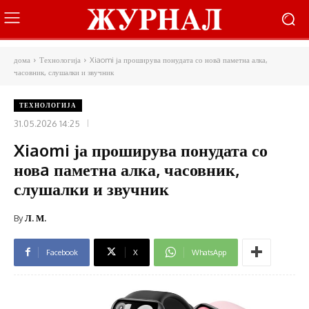
дома
Технологија
Xiaomi ја проширува понудата со новa паметна алка,
часовник, слушалки и звучник
ТЕХНОЛОГИЈА
31.05.2026 14:25
Xiaomi ја проширува понудата со
новa паметна алка, часовник,
слушалки и звучник
By
Л. М.
Facebook
X
WhatsApp