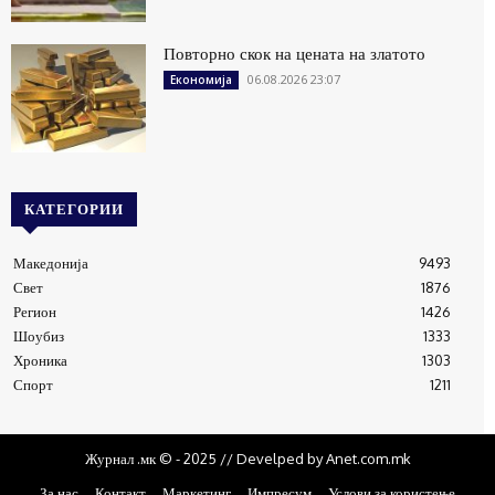
Повторно скок на цената на златото
06.08.2026 23:07
Економија
КАТЕГОРИИ
Македонија
9493
Свет
1876
Регион
1426
Шоубиз
1333
Хроника
1303
Спорт
1211
Журнал .мк © - 2025 // Develped by Anet.com.mk
За нас
Контакт
Маркетинг
Импресум
Услови за користење