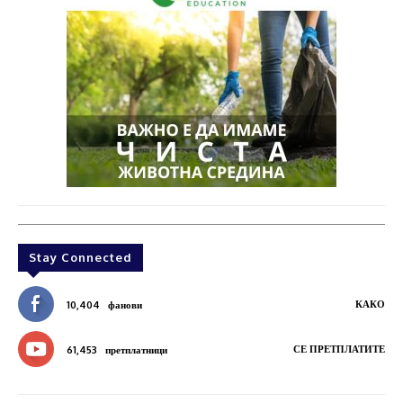
Stay Connected
КАКО
10,404
фанови
СЕ ПРЕТПЛАТИТЕ
61,453
претплатници