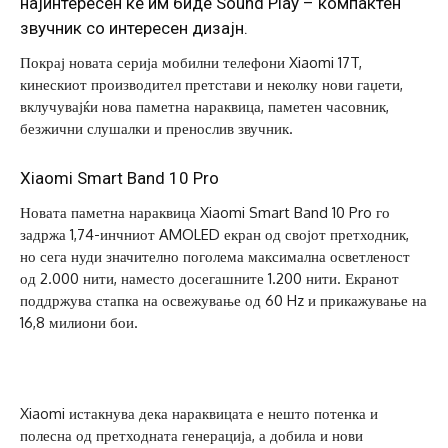
најинтересен ќе им биде Sound Play – компактен
звучник со интересен дизајн.
Покрај новата серија мобилни телефони Xiaomi 17T,
кинескиот производител претстави и неколку нови гаџети,
вклучувајќи нова паметна нараквица, паметен часовник,
безжични слушалки и пренослив звучник.
Xiaomi Smart Band 10 Pro
Новата паметна нараквица Xiaomi Smart Band 10 Pro го
задржа 1,74-инчниот AMOLED екран од својот претходник,
но сега нуди значително поголема максимална осветленост
од 2.000 нити, наместо досегашните 1.200 нити. Екранот
поддржува стапка на освежување од 60 Hz и прикажување на
16,8 милиони бои.
Xiaomi истакнува дека нараквицата е нешто потенка и
полесна од претходната генерација, а добила и нови