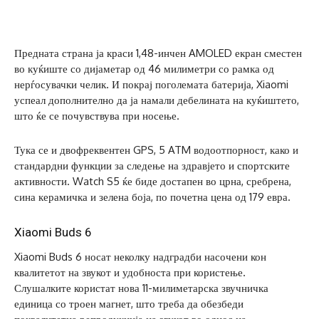
Предната страна ја краси 1,48-инчен AMOLED екран сместен
во куќиште со дијаметар од 46 милиметри со рамка од
нерѓосувачки челик. И покрај поголемата батерија, Xiaomi
успеал дополнително да ја намали дебелината на куќиштето,
што ќе се почувствува при носење.
Тука се и двофреквентен GPS, 5 ATM водоотпорност, како и
стандардни функции за следење на здравјето и спортските
активности. Watch S5 ќе биде достапен во црна, сребрена,
сина керамичка и зелена боја, по почетна цена од 179 евра.
Xiaomi Buds 6
Xiaomi Buds 6 носат неколку надградби насочени кон
квалитетот на звукот и удобноста при користење.
Слушалките користат нова 11-милиметарска звучничка
единица со троен магнет, што треба да обезбеди