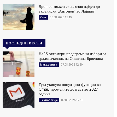
Дрон со можен експлозив најден до
украински „Антонов“ во Лајпциг
05.08.2026 15:19
Свет
ПОСЛЕДНИ ВЕСТИ
На 18 октомври предвремени избори за
градоначалник на Општина Брвеница
07.08.2026 12:20
Македонија
Гугл укинува популарни функции во
Gmail, промените доаѓаат во 2027
година
07.08.2026 12:18
Технологија