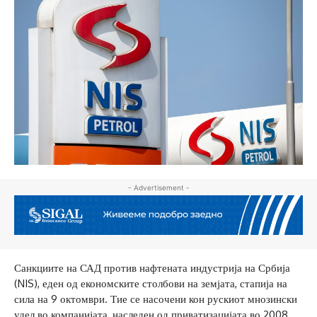
- Advertisement -
Санкциите на САД против нафтената индустрија на Србија
(NIS), еден од економските столбови на земјата, стапија на
сила на 9 октомври. Тие се насочени кон рускиот мнозински
удел во компанијата, наследен од приватизацијата во 2008