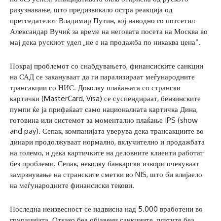
разузнавање, што предизвикало остра реакција од
претседателот Владимир Путин, кој наводно го потсетил
Александар Вучиќ за време на неговата посета на Москва во
мај дека рускиот удел „не е на продажба по никаква цена“.
Покрај проблемот со снабдувањето, финансиските санкции
на САД се закануваат да ги парализираат меѓународните
трансакции со НИС. Доколку плаќањата со странски
картички (MasterCard, Visa) се суспендираат, бензинските
пумпи ќе ја прифаќаат само националната картичка Дина,
готовина или системот за моментално плаќање IPS (show
and pay). Сепак, компанијата уверува дека трансакциите во
динари продолжуваат нормално, вклучително и продажбата
на големо, и дека картичките на деловните клиенти работат
без проблеми. Сепак, неколку банкарски извори очекуваат
замрзнување на странските сметки во NIS, што би влијаело
на меѓународните финансиски текови.
Последна неизвесност се надвисна над 5.000 вработени во
групацијата. Откако беа објавени санкциите, платите беа