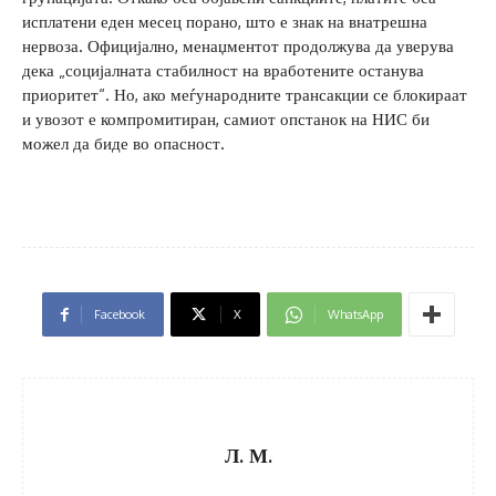
исплатени еден месец порано, што е знак на внатрешна
нервоза. Официјално, менаџментот продолжува да уверува
дека „социјалната стабилност на вработените останува
приоритет“. Но, ако меѓународните трансакции се блокираат
и увозот е компромитиран, самиот опстанок на НИС би
можел да биде во опасност.
Facebook
X
WhatsApp
Л. М.