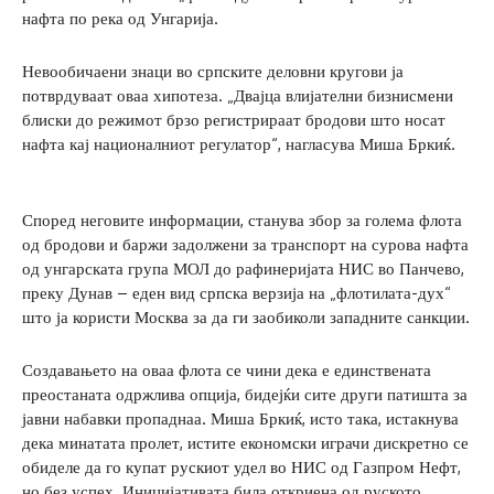
нафта по река од Унгарија.
Невообичаени знаци во српските деловни кругови ја
потврдуваат оваа хипотеза. „Двајца влијателни бизнисмени
блиски до режимот брзо регистрираат бродови што носат
нафта кај националниот регулатор“, нагласува Миша Бркиќ.
Според неговите информации, станува збор за голема флота
од бродови и баржи задолжени за транспорт на сурова нафта
од унгарската група МОЛ до рафинеријата НИС во Панчево,
преку Дунав – еден вид српска верзија на „флотилата-дух“
што ја користи Москва за да ги заобиколи западните санкции.
Создавањето на оваа флота се чини дека е единствената
преостаната одржлива опција, бидејќи сите други патишта за
јавни набавки пропаднаа. Миша Бркиќ, исто така, истакнува
дека минатата пролет, истите економски играчи дискретно се
обиделе да го купат рускиот удел во НИС од Газпром Нефт,
но без успех. Иницијативата била откриена од руското