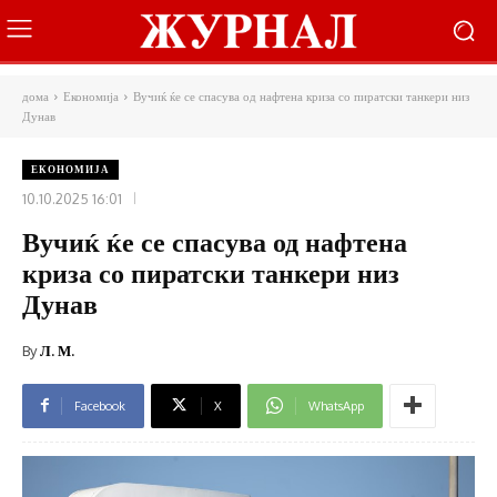
дома
Економија
Вучиќ ќе се спасува од нафтена криза со пиратски танкери низ
Дунав
ЕКОНОМИЈА
10.10.2025 16:01
Вучиќ ќе се спасува од нафтена
криза со пиратски танкери низ
Дунав
By
Л. М.
Facebook
X
WhatsApp