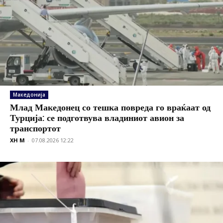
Македонија
Млад Македонец со тешка повреда го враќаат од
Турција: се подготвува владиниот авион за
транспортот
XH M
-
07.08.2026 12:22