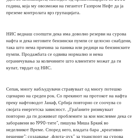
година, која му овозможи на гигантот Газпром Нефт да ја
преземе контролата врз групацијата.
НИС веднаш соопшти дека има доволно резерви на сурова
нафта и дека неговите бензински пумпи се целосно снабдени,
така што нема причина за паника или редици на бензинските
пумпи. Продажбата се одвива нормално и нема
ограничувања за количините што клиентите можат да ги
купат, тврдат од НИС.
Сепак, многу набљудувачи стравуваат од многу потешко
сценарио на среден рок. Со прекинот на протокот на нафта
преку нафтоводот Јанаф, Србија повторно се соочува со
својата енергетска зависност. „Граѓаните ризикуваат
повторно да ги доживеат проблемите за кои мислевме дека се
заборавени во 1990-тите“, пишува Миша Бркиќ во
неделникот Време. Според него, владата бара „креативно
решение“: создавање „флота-дух“ за транспорт на сурова