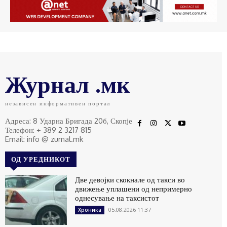
Журнал .мк
независен информативен портал
Адреса: 8 Ударна Бригада 20б, Скопје
Телефон: + 389 2 3217 815
Email: info @ zurnal.mk
ОД УРЕДНИКОТ
Две девојки скокнале од такси во
движење уплашени од непримерно
однесување на таксистот
05.08.2026 11:37
Хроника