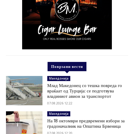
Поврзани вести
Македонија
Млад Македонец со тешка повреда го
враќаат од Турција: се подготвува
владиниот авион за транспортот
07.08.2026 12:22
Македонија
На 18 октомври предвремени избори за
градоначалник на Општина Брвеница
07.08.2026 12:20