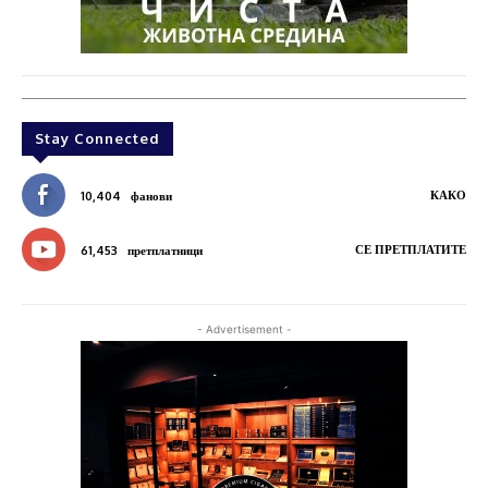
Stay Connected
КАКО
10,404
фанови
СЕ ПРЕТПЛАТИТЕ
61,453
претплатници
- Advertisement -