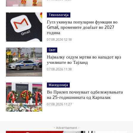
Технологија
Гугл укинува популарни функции во
Gmail, промените доаѓаат во 2027
година
07.08.2026 12:18
Свет
Најмалку седум мртви во нападот врз
училиште во Тајланд
07.08.2026 11:38
Македонија
Во Прилеп почнуваат одбележувањата
на 25-годишнината од Карпалак
07.08.2026 11:27
- Advertisement -