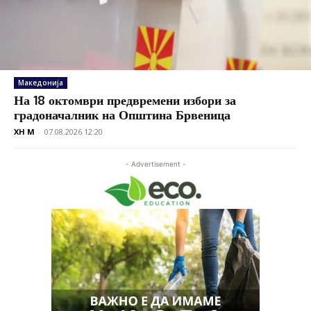
Македонија
На 18 октомври предвремени избори за
градоначалник на Општина Брвеница
XH M
-
07.08.2026 12:20
- Advertisement -