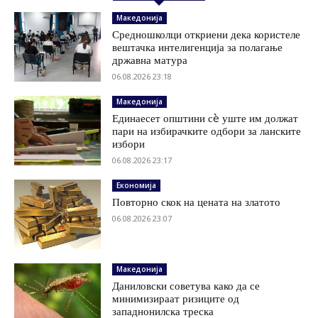
Македонија
Средношколци откриени дека користеле
вештачка интелигенција за полагање
државна матура
06.08.2026 23:18
Македонија
Единаесет општини сè уште им должат
пари на избирачките одбори за ланските
избори
06.08.2026 23:17
Економија
Повторно скок на цената на златото
06.08.2026 23:07
Македонија
Даниловски советува како да се
минимизираат ризиците од
западнонилска треска