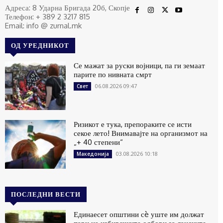
Адреса: 8 Ударна Бригада 20б, Скопје
Телефон: + 389 2 3217 815
Email: info @ zurnal.mk
ОД УРЕДНИКОТ
Се мажат за руски војници, па ги земаат
парите по нивната смрт
06.08.2026 09:47
Свет
Ризикот е тука, препораките се исти
секое лето! Внимавајте на организмот на
„+ 40 степени“
03.08.2026 10:18
Македонија
ПОСЛЕДНИ ВЕСТИ
Единаесет општини сè уште им должат