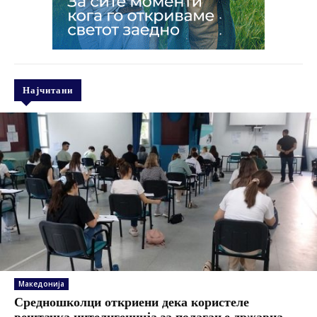
Најчитани
Македонија
Средношколци откриени дека користеле
вештачка интелигенција за полагање државна