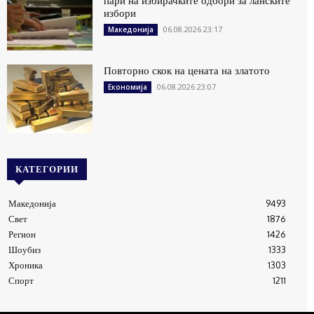
пари на избирачките одбори за ланските
избори
06.08.2026 23:17
Македонија
Повторно скок на цената на златото
06.08.2026 23:07
Економија
КАТЕГОРИИ
Македонија
9493
Свет
1876
Регион
1426
Шоубиз
1333
Хроника
1303
Спорт
1211