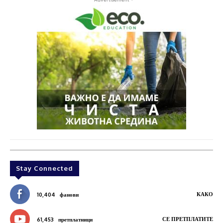
Stay Connected
КАКО
10,404
фанови
СЕ ПРЕТПЛАТИТЕ
61,453
претплатници