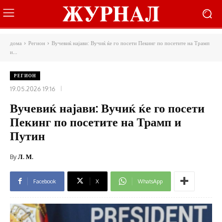
дома
Регион
Вучевиќ најави: Вучиќ ќе го посети Пекинг по посетите на Трамп
и...
РЕГИОН
19.05.2026 19:16
Вучевиќ најави: Вучиќ ќе го посети
Пекинг по посетите на Трамп и
Путин
By
Л. М.
Facebook
X
WhatsApp