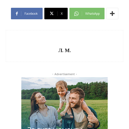
Facebook
X
WhatsApp
Л. М.
- Advertisement -