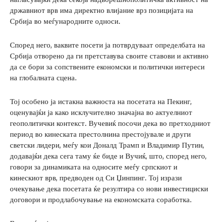
државниот врв има директно влијание врз позицијата на
Србија во меѓународните односи.
Според него, ваквите посети ја потврдуваат определбата на
Србија отворено да ги претставува своите ставови и активно
да се бори за сопствените економски и политички интереси
на глобалната сцена.
Тој особено ја истакна важноста на посетата на Пекинг,
оценувајќи ја како исклучително значајна во актуелниот
геополитички контекст. Вучевиќ посочи дека во претходниот
период во кинеската престолнина престојувале и други
светски лидери, меѓу кои Доналд Трамп и Владимир Путин,
додавајќи дека сега таму ќе биде и Вучиќ, што, според него,
говори за динамиката на односите меѓу српскиот и
кинескиот врв, предводен од Си Џинпинг. Тој изрази
очекување дека посетата ќе резултира со нови инвестициски
договори и продлабочување на економската соработка.