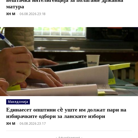
матура
XH M
-
06.08.2026 23:18
Македонија
Единаесет општини сè уште им должат пари на
избирачките одбори за ланските избори
XH M
-
06.08.2026 23:17
- Advertisement -