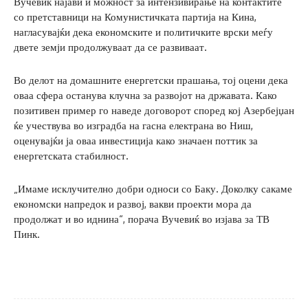
Вучевиќ најави и можност за интензивирање на контактите
со претставници на Комунистичката партија на Кина,
нагласувајќи дека економските и политичките врски меѓу
двете земји продолжуваат да се развиваат.
Во делот на домашните енергетски прашања, тој оцени дека
оваа сфера останува клучна за развојот на државата. Како
позитивен пример го наведе договорот според кој Азербејџан
ќе учествува во изградба на гасна електрана во Ниш,
оценувајќи ја оваа инвестиција како значаен поттик за
енергетската стабилност.
„Имаме исклучително добри односи со Баку. Доколку сакаме
економски напредок и развој, вакви проекти мора да
продолжат и во иднина“, порача Вучевиќ во изјава за ТВ
Пинк.