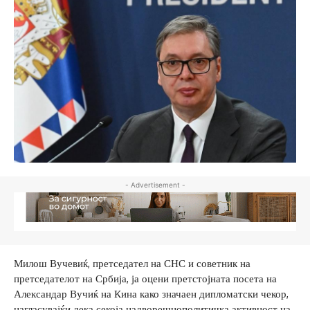
- Advertisement -
Милош Вучевиќ, претседател на СНС и советник на
претседателот на Србија, ја оцени претстојната посета на
Александар Вучиќ на Кина како значаен дипломатски чекор,
нагласувајќи дека секоја надворешнополитичка активност на